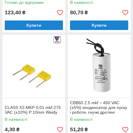
STMicroelectronics)
Готово до відправки
В наявності
123,40
80,70
₴
₴
Купити
Купити
CBB60 2.5 mkf ~ 450 VAC
CLASS X2-MKP 0,01 mkf-275
(±5%) конденсатор для пуску
VAC (±10%) P:10mm Weidy
і роботи, гнучкі дротяні
виводи (30*50 mm)
В наявності
В наявності
4,30
51,20
₴
₴