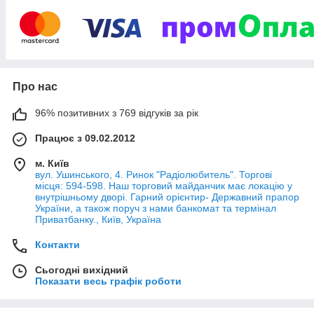
Конфуцій:
Про нас
Не турбуйся про те, що у тебе немає високого чину.
Турбуйся про ті, чі ти гідний того, щоб мати високий чин.
96% позитивних з 769 відгуків за рік
Не турбуйся про те, що тобі не знають.
Працює з 09.02.2012
Турбуйся про ті, чі ти гідний того, щоб тебе знали.
м. Київ
вул. Ушинського, 4. Ринок "Радіолюбитель". Торгові
місця: 594-598. Наш торговий майданчик має локацію у
внутрішньому дворі. Гарний орієнтир- Державний прапор
України, а також поруч з нами банкомат та термінал
Приватбанку., Київ, Україна
Контакти
Сьогодні вихідний
Показати весь графік роботи