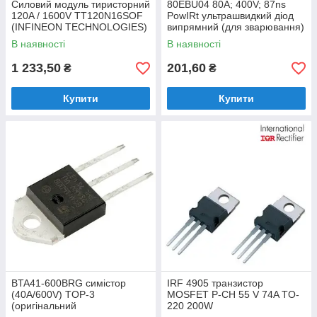
Силовий модуль тиристорний
80EBU04 80A; 400V; 87ns
120A / 1600V TT120N16SOF
PowIRt ультрашвидкий діод
(INFINEON TECHNOLOGIES)
випрямний (для зварювання)
В наявності
В наявності
1 233,50
201,60
₴
₴
Купити
Купити
BTA41-600BRG симістор
IRF 4905 транзистор
(40A/600V) TOP-3
MOSFET P-CH 55 V 74A TO-
(оригінальний
220 200W