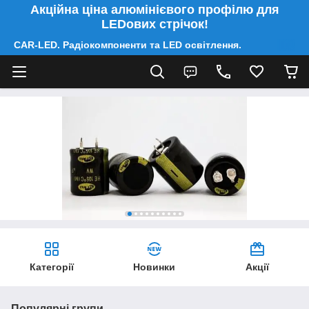
Акційна ціна алюмінієвого профілю для
LEDових стрічок!
CAR-LED. Радіокомпоненти та LED освітлення.
Категорії
Новинки
Акції
Популярні групи