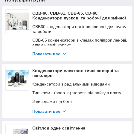
CBB-60, CBB-61, CBB-65, CD-60.
Конденсатори пускові та робочі для змінної
напруги
CBB60 конденсатори поліпропіленові для пуску
та роботи
CBB-65 конденсатори з клемах поліпропіленові,
алюмінієвий корпус
CBB-65 (2в1) конденсатори для кондиціонерів
Показати все
CD60 пускові неполярні конденсатори
электролітичі
Конденсатори електролітичні полярні та
неполярні
CBB-61 з клемними контактами поліпропіленові
для пуску та роботи в прямокутному корпусі
Конденсатори з радіальними виводами
CBB-61 з гнучкими дротами поліпропіленові для
Тип клем - (snap-in) жорсткі під пайку в плату
пуску та роботи в прямокутному корпусі
З виводами під болт
Конденсатори МБГО МБГЧ
Комп'ютерні низькоімпедансні LOW ESR (105°C)
Показати все
Полімерні електролітичні конденсатори
Низькоімпедансні (LOW ESR) 105°С
Світлодіодне освітлення