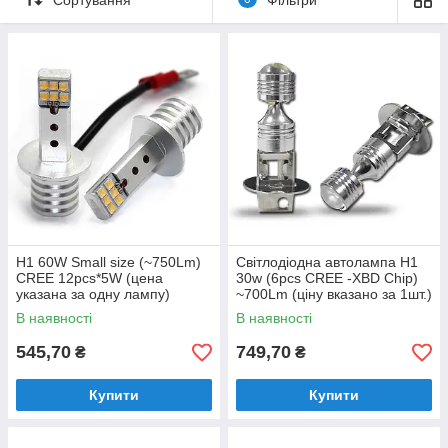
Холодный 6000К, тёплый 3000К. Их цвет не меняется со
временем, как у ксеноновых ламп.
Світлодіодні лампи H1 є
найбільш ефективним і
довговічними лампами. Вони споживають дуже мало енергії.
Стійкі до вібрації і низьких температур.
Довідково:
Світлова температура (До) Кельвінах
2300K-2500K: штатна лампа розжарювання
3000K-3300K: теплий білий (WW)
H1 60W Small size (~750Lm)
Світлодіодна автолампа H1
5500K-6500K: яскраво-білий (PW)
CREE 12pcs*5W (цена
30w (6pcs CREE -XBD Chip)
8000K-10000K: холодний білий (CW)
указана за одну лампу)
~700Lm (ціну вказано за 1шт.)
В наявності
В наявності
545,70
749,70
₴
₴
Купити
Купити