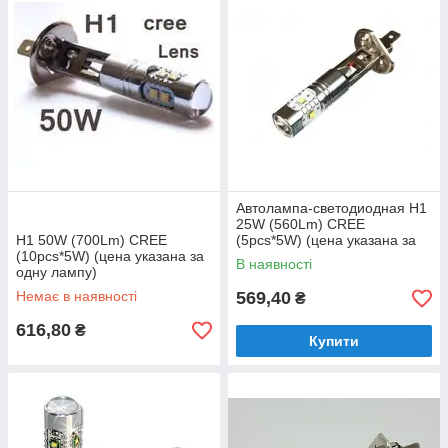
Автолампа-светодиодная H1
25W (560Lm) CREE
H1 50W (700Lm) CREE
(5pcs*5W) (цена указана за
(10pcs*5W) (цена указана за
одну лампу)
В наявності
одну лампу)
Немає в наявності
569,40
₴
616,80
₴
Купити