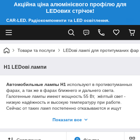
Акційна ціна алюмінієвого профілю для
LEDових стрічок!
CAR-LED. Радіокомпоненти та LED освітлення.
Товари та послуги
LEDові лампі для протитуманих фар
H1 LEDові лампи
Автомобильные лампы H1
используют в противотуманных
фарах, а так же в фарах ближнего и дальнего света.
Галогенные лампы имеют мощность 55 Вт, жёлтый свет -
низкую надёжность и высокую температуру при работе.
Сейчас от таких ламп постепенно отказываются и ищут
более эффективные.
Показати все
На смену галогенным автомобильным лампам
H1 пришли более яркие и надёжные - светодиодные
автомобильные лампы H1.
Они могут иметь любой свет.
Сортування
0
Фільтри