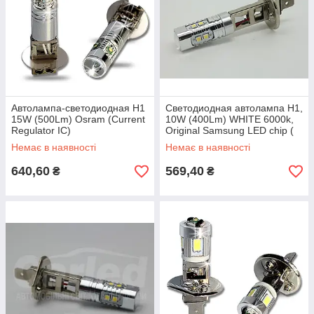
Автолампа-светодиодная H1
Светодиодная автолампа H1,
15W (500Lm) Osram (Current
10W (400Lm) WHITE 6000k,
Regulator IC)
Original Samsung LED chip (
SMD2323) + Линза
Немає в наявності
Немає в наявності
640,60
569,40
₴
₴