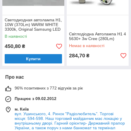
Светодиодная автолампа H1,
10W (370Lm) WARM WHITE
3300k, Original Samsung LED
chip + Линза
Світлодіодна Автолампа H1 4
В наявності
5630+ 3w Cree (280Lm)
450,80
Немає в наявності
₴
284,70
₴
Купити
Про нас
96% позитивних з 772 відгуків за рік
Працює з 09.02.2012
м. Київ
вул. Ушинського, 4. Ринок "Радіолюбитель". Торгові
місця: 594-598. Наш торговий майданчик має локацію у
внутрішньому дворі. Гарний орієнтир- Державний прапор
України, а також поруч з нами банкомат та термінал