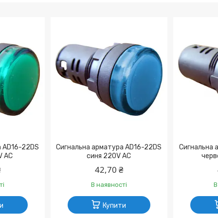
а AD16-22DS
Сигнальна арматура AD16-22DS
Сигнальна 
V АC
синя 220V АC
черв
₴
42,70 ₴
ті
В наявності
В
и
Купити