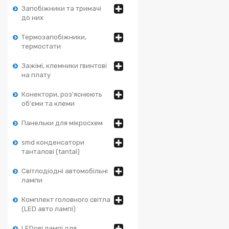
Запобіжники та тримачі
до них
Термозапобіжники,
термостати
Зажімі, клемники гвинтові
на плату
Конектори, роз'яснюють
об'єми та клеми
Панельки для мікросхем
smd конденсатори
танталові (tantal)
Світлодіодні автомобільні
лампи
Комплект головного світла
(LED авто лампі)
LEDові лампі для