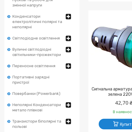
змінної напруги
Конденсатори
електролітичні полярні та
неполярні
Світлодіодне освітлення
Вуличні світлодіодні
світильники-прожектори
Переносне освітлення
Портативні зарядні
пристрої
Сигнальна арматур
Повербанки (Powerbank)
зелена 220
42,70 
Неполярні Конденсатори
метало плівкові
В наявнос
Транзистори біполярні та
Купит
польові