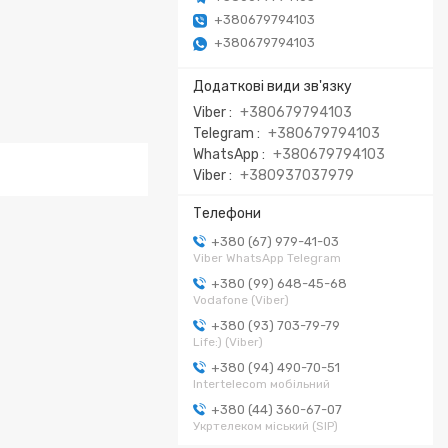
+380679794103
+380679794103
Viber
+380679794103
Telegram
+380679794103
WhatsApp
+380679794103
Viber
+380937037979
+380 (67) 979-41-03
Viber WhatsApp Telegram
+380 (99) 648-45-68
Vodafone (Viber)
+380 (93) 703-79-79
Life:) (Viber)
+380 (94) 490-70-51
Intertelecom мобільний
+380 (44) 360-67-07
Укртелеком міський (SIP)