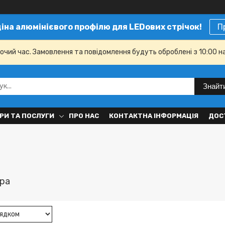
ціна алюмінієвого профілю для LEDових стрічок!
П
бочий час. Замовлення та повідомлення будуть оброблені з 10:00 н
Знайт
РИ ТА ПОСЛУГИ
ПРО НАС
КОНТАКТНА ІНФОРМАЦІЯ
ДОС
ура