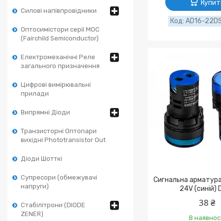
Купит
Силові напівпровідники
AD16-22DS
Оптосимістори серії MOC
(Fairchild Semiconductor)
Електромеханічні Реле
загального призначення
Цифрові вимірювальні
прилади
Випрямні Діоди
Транзисторні Оптопари
вихідні Phototransistor Out
Діоди Шотткі
Супресори (обмежувачі
Сигнальна арматур
напруги)
24V (синій) 
38 ₴
Стабілітрони (DIODE
ZENER)
В наявнос