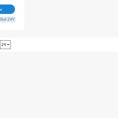
и
Blue 24V