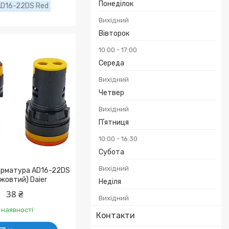
Понеділок
D16-22DS Red
Вихідний
Вівторок
10:00
17:00
Середа
Вихідний
Четвер
Вихідний
Пʼятниця
10:00
16:30
Субота
Вихідний
арматура AD16-22DS
жовтий) Daier
Неділя
38 ₴
Вихідний
 наявності
Контакти