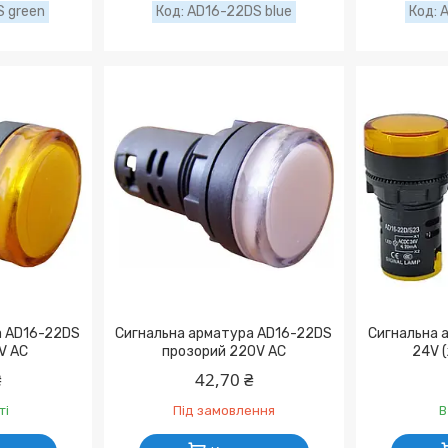
 green
AD16-22DS blue
A
а AD16-22DS
Сигнальна арматура AD16-22DS
Сигнальна 
V АC
прозорий 220V АC
24V (
₴
42,70 ₴
ті
Під замовлення
В