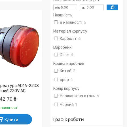
Наявність
В наявності
6
Матеріал корпусу
Карболіт
6
Виробник
Daier
3
Країна виробник
Китай
3
срср
4
арматура AD16-22DS
Колір корпусу
оний 220V АC
Нержавіюча сталь
6
42,70 ₴
Чорний
1
 наявності
Графік роботи
Купити