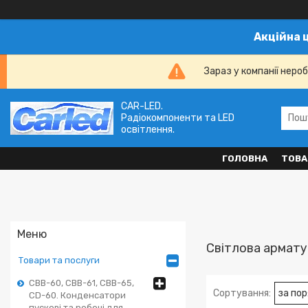
Акційна 
Зараз у компанії неро
CAR-LED.
Радіокомпоненти та LED
освітлення.
ГОЛОВНА
ТОВА
Світлова армат
Товари та послуги
CBB-60, CBB-61, CBB-65,
CD-60. Конденсатори
пускові та робочі для