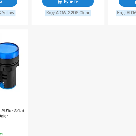
и
Купити
 Yellow
AD16-22DS Clear
AD16
а AD16-22DS
Daier
ті