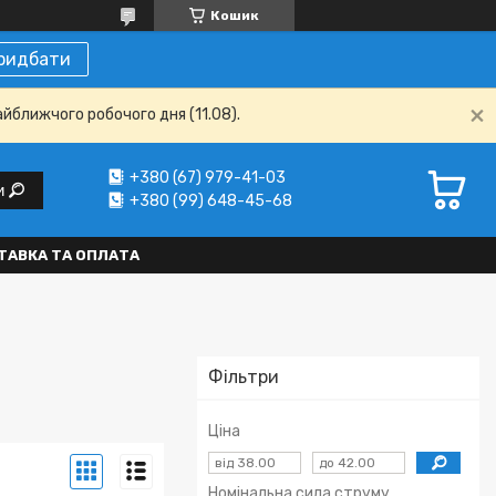
Кошик
ридбати
айближчого робочого дня (11.08).
+380 (67) 979-41-03
и
+380 (99) 648-45-68
ТАВКА ТА ОПЛАТА
Фільтри
Ціна
Номінальна сила струму