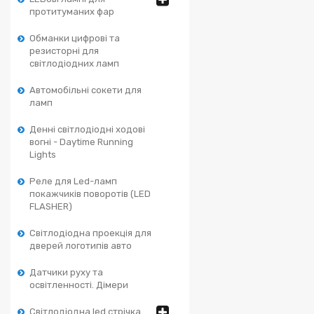
протитуманих фар
Обманки цифрові та
резисторні для
світлодіодних ламп
Автомобільні сокети для
ламп
Денні світлодіодні ходові
вогні - Daytime Running
Lights
Реле для Led-ламп
покажчиків поворотів (LED
FLASHER)
Світлодіодна проекція для
дверей логотипів авто
Датчики руху та
освітленності. Дімери
Світлодіодна led стрічка