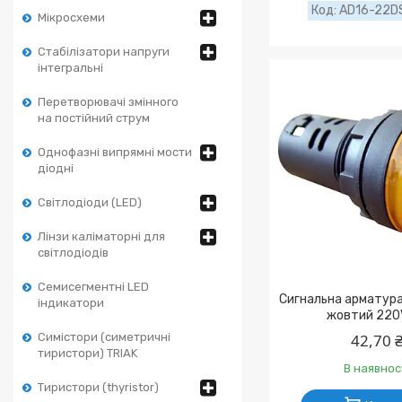
AD16-22DS
Мікросхеми
Стабілізатори напруги
інтегральні
Перетворювачі змінного
на постійний струм
Однофазні випрямні мости
діодні
Світлодіоди (LED)
Лінзи каліматорні для
світлодіодів
Семисегментні LED
Сигнальна арматур
індикатори
жовтий 220
Симістори (симетричні
42,70 
тиристори) TRIAK
В наявнос
Тиристори (thyristor)