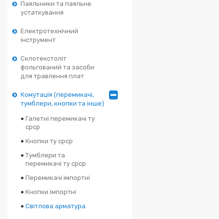
Паяльники та паяльне
устаткування
Електротехнічний
інструмент
Склотекстоліт
фольгований та засоби
для травлення плат
Комутація (перемикачі,
тумблери, кнопки та інше)
Галетні перемикачі ту
срср
Кнопки ту срср
Тумблери та
перемикачі ту срср
Перемикачі імпортні
Кнопки імпортні
Світлова арматура