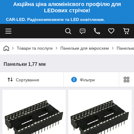
Акційна ціна алюмінієвого профілю для
LEDових стрічок!
CAR-LED. Радіокомпоненти та LED освітлення.
Товари та послуги
Панельки для мікросхем
Панельк
Панельки 1,77 мм
Сортування
0
Фільтри