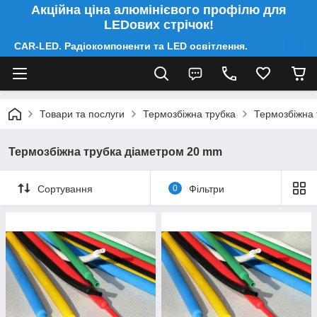
Акційна ціна алюмінієвого профілю для
LEDових стрічок!
CAR-LED. Радіокомпоненти та LED освітлення.
Товари та послуги
Термозбіжна трубка
Термозбіжна 
Термозбіжна трубка діаметром 20 mm
Сортування
0
Фільтри