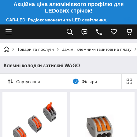
Акційна ціна алюмінієвого профілю для
LEDових стрічок!
CAR-LED. Радіокомпоненти та LED освітлення.
Товари та послуги
Зажімі, клемники гвинтові на плату
Клемні колодки затискні WAGO
Сортування
0
Фільтри