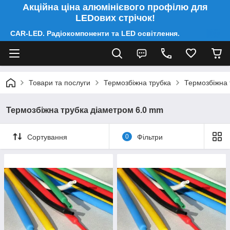
Акційна ціна алюмінієвого профілю для
LEDових стрічок!
CAR-LED. Радіокомпоненти та LED освітлення.
Товари та послуги
Термозбіжна трубка
Термозбіжна 
Термозбіжна трубка діаметром 6.0 mm
Сортування
0
Фільтри