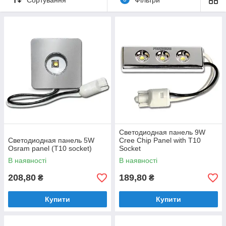
автомобільних плафонів.
Із зворотного боку
світлодіодним панелі
є двостороння
клейка стрічка 3M, за рахунок якої ви з легкістю прикріпіть її
всередині плафона.
робоча напруга 12В
Светодиодная панель 9W
Светодиодная панель 5W
Cree Chip Panel with T10
Osram panel (T10 socket)
Socket
В наявності
В наявності
208,80
189,80
₴
₴
Купити
Купити