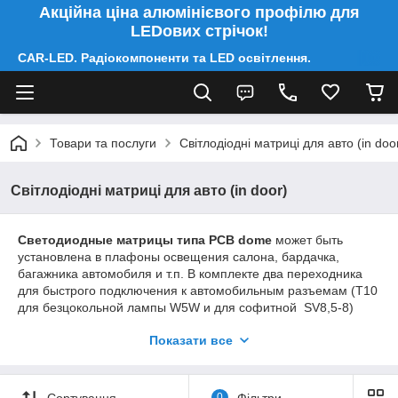
Акційна ціна алюмінієвого профілю для
LEDових стрічок!
CAR-LED. Радіокомпоненти та LED освітлення.
Товари та послуги
Світлодіодні матриці для авто (in doo
Світлодіодні матриці для авто (in door)
Светодиодные матрицы типа PCB dome
может быть
установлена в плафоны освещения салона, бардачка,
багажника автомобиля и т.п. В комплекте два переходника
для быстрого подключения к автомобильным разъемам (Т10
для безцокольной лампы W5W и для софитной SV8,5-8)
Показати все
Особливістю такої панелі на понад яскравих світлодіодним
LED є її розміри і яскравість.
Дані
світлодіодні панелі
можуть встановлюватися більшість
Сортування
0
Фільтри