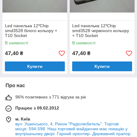
Led панелька 12*Chip
Led панелька 12*Chip
smd3528 білого кольору +
smd3528 червоного кольору
T10 Socket
+ T10 Socket
В наявності
В наявності
47,40
47,40
₴
₴
Купити
Купити
Про нас
96% позитивних з 771 відгука за рік
Працює з 09.02.2012
м. Київ
вул. Ушинського, 4. Ринок "Радіолюбитель". Торгові
місця: 594-598. Наш торговий майданчик має локацію у
внутрішньому дворі. Гарний орієнтир- Державний прапор