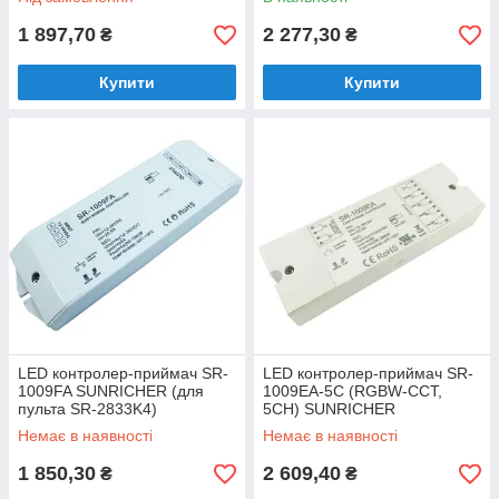
1 897,70
2 277,30
₴
₴
Купити
Купити
LED контролер-приймач SR-
LED контролер-приймач SR-
1009FA SUNRICHER (для
1009EA-5C (RGBW-CCT,
пульта SR-2833K4)
5CH) SUNRICHER
Немає в наявності
Немає в наявності
1 850,30
2 609,40
₴
₴