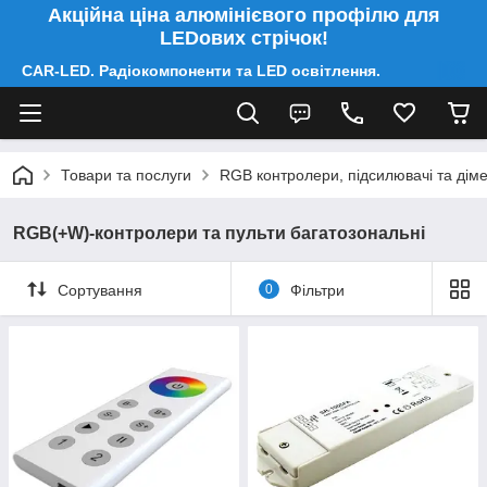
Акційна ціна алюмінієвого профілю для
LEDових стрічок!
CAR-LED. Радіокомпоненти та LED освітлення.
Товари та послуги
RGB контролери, підсилювачі та дім
RGB(+W)-контролери та пульти багатозональні
Сортування
0
Фільтри