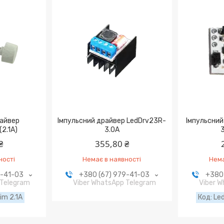
райвер
Імпульсний драйвер LedDrv23R-
Імпульсний
2.1А)
3.0A
3
₴
355,80 ₴
ності
Немає в наявності
Нема
9-41-03
+380 (67) 979-41-03
+380 
 Telegram
Viber WhatsApp Telegram
Viber 
im 2.1A
Le