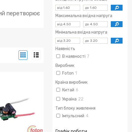
кий перетворює
Максимальна вхідна напруга
.
Мінімальна вхідна напруга
Наявність
В наявності
7
Виробник
Foton
1
Країна виробник
Китай
6
Україна
22
Тип блоку живлення
Імпульсний
4
Графік роботи