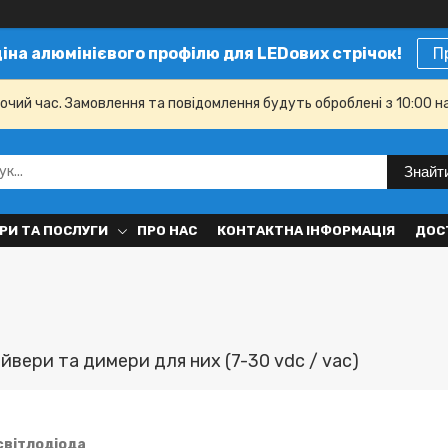
ціна алюмінієвого профілю для LEDових стрічок!
П
бочий час. Замовлення та повідомлення будуть оброблені з 10:00 н
Знайт
РИ ТА ПОСЛУГИ
ПРО НАС
КОНТАКТНА ІНФОРМАЦІЯ
ДОС
йвери та димери для них (7-30 vdc / vac)
світлодіода