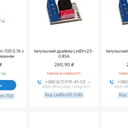
m-700 0.7A з
Імпульсний драйвер LedDrv23-
Імпульсний
юванням
0.85A
₴
260,90 ₴
 од.
Немає в наявності
Нема
+380 (67) 979-41-03
+380 
и
Viber WhatsApp Telegram
Viber 
LedDrv23-0.85
im-700