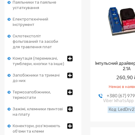
Паяльники та паяльне
устаткування
Електротехнічний
інструмент
Склотекстоліт
фольгований та засоби
для травлення плат
Комутація (перемикачі,
Імпульсний драйве
тумблери, кнопки та інше)
2.1A
Запобіжники та тримачі
260,90 
до них
Немає в наяв
Термозапобіжники,
+380 (67) 97
термостати
Viber WhatsApp
Зажімі, клемники гвинтові
LedDrv2
на плату
Конектори, роз'яснюють
об'єми та клеми