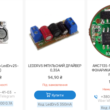
р LedDrv25-
LEDDRV5 ІМПУЛЬСНИЙ ДРАЙВЕР
AMC7135-
)
0,35А
ФОНАРИКА 
₴
94,90 ₴
ності
Під замовлення
Нема
9-41-03
Купити
 Telegram
+380 
Viber 
00 0.7A
LedDrv5 350mA