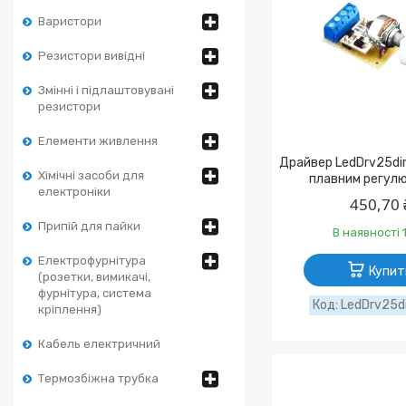
Варистори
Резистори вивідні
Змінні і підлаштовувані
резистори
Елементи живлення
Драйвер LedDrv25di
Хімічні засоби для
плавним регул
електроніки
450,70 
Припій для пайки
В наявності 1
Електрофурнітура
Купит
(розетки, вимикачі,
фурнітура, система
LedDrv25d
кріплення)
Кабель електричний
Термозбіжна трубка