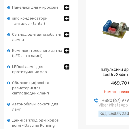
Панельки для мікросхем
smd конденсатори
танталові (tantal)
Світлодіодні автомобільні
лампи
Комплект головного світла
(LED авто лампі)
LEDові лампі для
Імпульсний д
протитуманих фар
LedDrv23dim (
469,70 
Обманки цифрові та
резисторні для
Немає в наяв
світлодіодних ламп
+380 (67) 97
Автомобільні сокети для
Viber WhatsApp
ламп
LedDrv23d
Денні світлодіодні ходові
вогні - Daytime Running