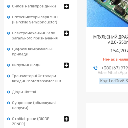
Силові напівпровідники
Оптосимістори серії MOC
(Fairchild Semiconductor)
Електромеханічні Реле
ІМПУЛЬСНИЙ ДРА
загального призначення
v.2.0-350
Цифрові вимірювальні
154,20 
прилади
Немає в наяв
Випрямні Діоди
+380 (67) 97
Viber WhatsApp
Транзисторні Оптопари
LedDrv5 
вихідні Phototransistor Out
Діоди Шотткі
Супресори (обмежувачі
напруги)
Стабілітрони (DIODE
ZENER)