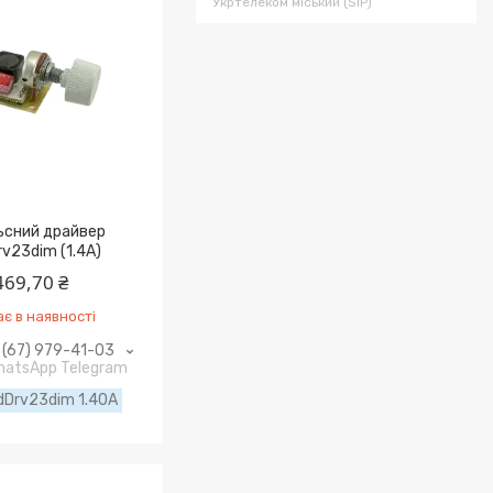
Укртелеком міський (SIP)
ьсний драйвер
v23dim (1.4A)
469,70 ₴
є в наявності
(67) 979-41-03
WhatsApp Telegram
dDrv23dim 1.40A