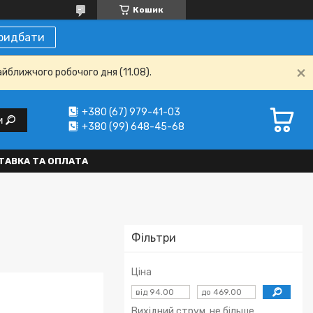
Кошик
ридбати
айближчого робочого дня (11.08).
+380 (67) 979-41-03
и
+380 (99) 648-45-68
ТАВКА ТА ОПЛАТА
Фільтри
Ціна
Вихідний струм, не більше