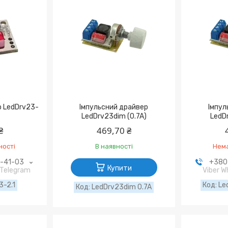
р LedDrv23-
Імпульсний драйвер
Імпул
LedDrv23dim (0.7A)
LedDr
₴
469,70 ₴
ності
В наявності
Нема
9-41-03
+380 
Купити
 Telegram
Viber 
3-2.1
Le
LedDrv23dim 0.7A