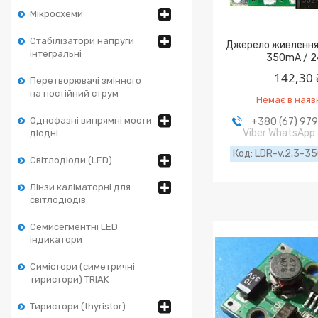
Мікросхеми
Стабілізатори напруги
Джерело живлення 
інтегральні
350mA / 
142,30 
Перетворювачі змінного
на постійний струм
Немає в наяв
Однофазні випрямні мости
+380 (67) 97
Viber WhatsApp
діодні
LDR-v.2.3-3
Світлодіоди (LED)
Лінзи каліматорні для
світлодіодів
Семисегментні LED
індикатори
Симістори (симетричні
тиристори) TRIAK
Тиристори (thyristor)