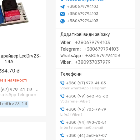
+380679794103
+380679794103
+380679794103
Viber
+380679794103
Telegram
+380679794103
WhatsApp
+380679794103
 драйвер LedDrv23-
1.4A
Viber
+380937037979
284,70 ₴
є в наявності
+380 (67) 979-41-03
Viber WhatsApp Telegram
(67) 979-41-03
WhatsApp Telegram
+380 (99) 648-45-68
Vodafone (Viber)
LedDrv23-1.4
+380 (93) 703-79-79
Life:) (Viber)
+380 (94) 490-70-51
Intertelecom мобільний
+380 (44) 360-67-07