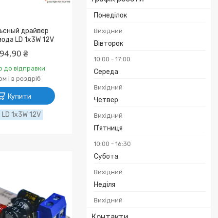
Понеділок
ьсный драйвер
Вихідний
ода LD 1x3W 12V
Вівторок
94,90 ₴
10:00
17:00
о до відправки
Середа
м і в роздріб
Вихідний
Купити
Четвер
LD 1x3W 12V
Вихідний
Пʼятниця
10:00
16:30
Субота
Вихідний
Неділя
Вихідний
Контакти