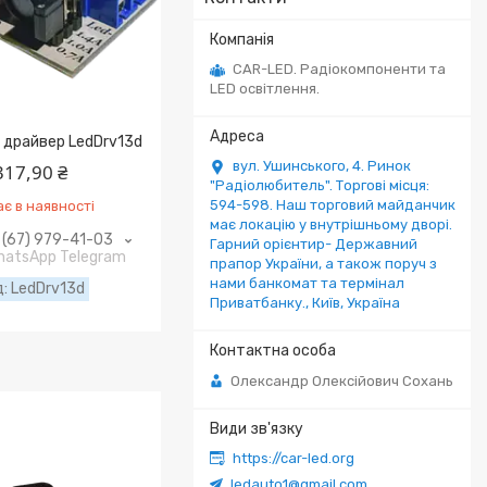
CAR-LED. Радіокомпоненти та
LED освітлення.
 драйвер LedDrv13d
вул. Ушинського, 4. Ринок
317,90 ₴
"Радіолюбитель". Торгові місця:
594-598. Наш торговий майданчик
є в наявності
має локацію у внутрішньому дворі.
(67) 979-41-03
Гарний орієнтир- Державний
WhatsApp Telegram
прапор України, а також поруч з
нами банкомат та термінал
LedDrv13d
Приватбанку., Київ, Україна
Олександр Олексійович Сохань
https://car-led.org
ledauto1@gmail.com