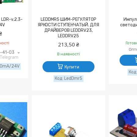
LDR-v.2.3-
LEDDMR5 ШИМ-РЕГУЛЯТОР
Импул
24V
ЯРКОСТИ СТУПЕНЧАТЫЙ. ДЛЯ
светоди
ДРАЙВЕРОВ LEDDRV23,
₴
LEDDRV25
ності
Готов
213,50 ₴
Опто
9-41-03
В наявності
 Telegram
50mA/24V
Купити
LedDmr5