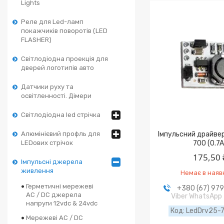
Lights
Реле для Led-ламп
покажчиків поворотів (LED
FLASHER)
Світлодіодна проекція для
дверей логотипів авто
Датчики руху та
освітленності. Дімери
Світлодіодна led стрічка
Імпульсний драйве
Алюмінієвий профль для
700 (0.7A
LEDових стрічок
175,50 
Імпульсні джерела
живлення
Немає в наяв
Герметичні мережеві
+380 (67) 97
AC / DC джерела
Viber WhatsApp
напруги 12vdc & 24vdc
LedDrv25-7
Мережеві AC / DC