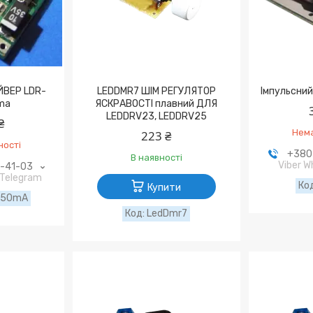
ЙВЕР LDR-
LEDDMR7 ШІМ РЕГУЛЯТОР
Імпульсний
ma
ЯСКРАВОСТІ плавний ДЛЯ
LEDDRV23, LEDDRV25
₴
Нема
223 ₴
ності
+380 
В наявності
Viber 
9-41-03
 Telegram
Купити
350mA
LedDmr7