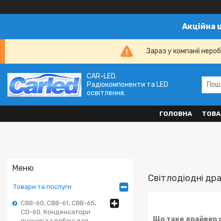
Акційна 
Зараз у компанії неро
CAR-LED.
Радіокомпоненти та LED
освітлення.
ГОЛОВНА
ТОВА
Світлодіодні дра
Товари та послуги
CBB-60, CBB-61, CBB-65,
CD-60. Конденсатори
Що таке драйвер 
пускові та робочі для