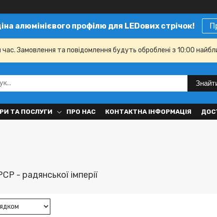
ціна алюмінієвого профілю для LEDових стрічок!
П
й час. Замовлення та повідомлення будуть оброблені з 10:00 найбл
Знайт
РИ ТА ПОСЛУГИ
ПРО НАС
КОНТАКТНА ІНФОРМАЦІЯ
ДОС
Р - радянської імперії