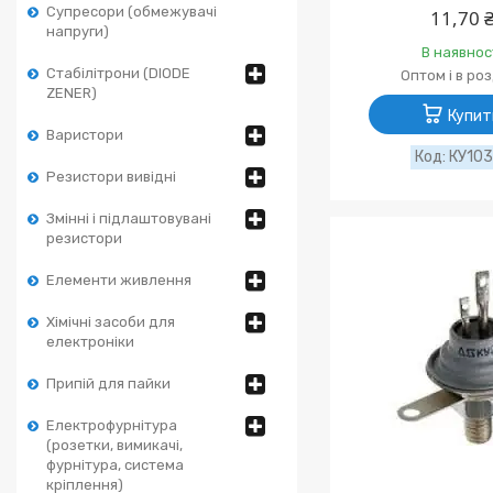
Супресори (обмежувачі
11,70 
напруги)
В наявнос
Стабілітрони (DIODE
Оптом і в ро
ZENER)
Купит
Варистори
КУ103
Резистори вивідні
Змінні і підлаштовувані
резистори
Елементи живлення
Хімічні засоби для
електроніки
Припій для пайки
Електрофурнітура
(розетки, вимикачі,
фурнітура, система
кріплення)