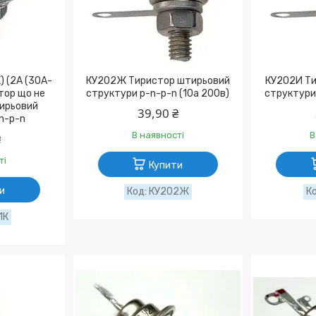
) (2А (30А-
КУ202Ж Тиристор штирьовий
КУ202И Ти
тор що не
структури p-n-p-n (10а 200в)
структури 
ирьовий
39,90 ₴
n-p-n
В наявності
В
₴
ті
Купити
и
КУ202Ж
1К