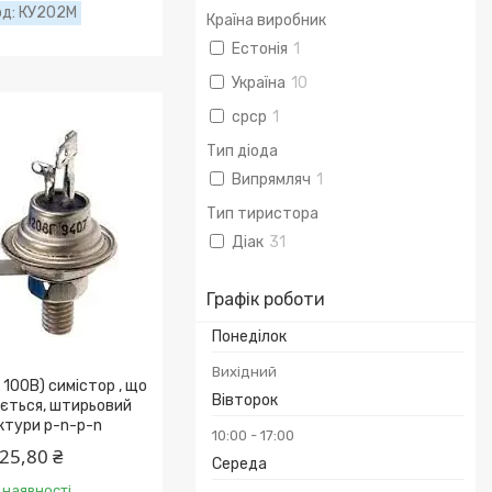
КУ202М
Країна виробник
Естонія
1
Україна
10
срср
1
Тип діода
Випрямляч
1
Тип тиристора
Діак
31
Графік роботи
Понеділок
Вихідний
100В) симістор , що
Вівторок
ється, штирьовий
ктури p-n-p-n
10:00
17:00
25,80 ₴
Середа
 наявності