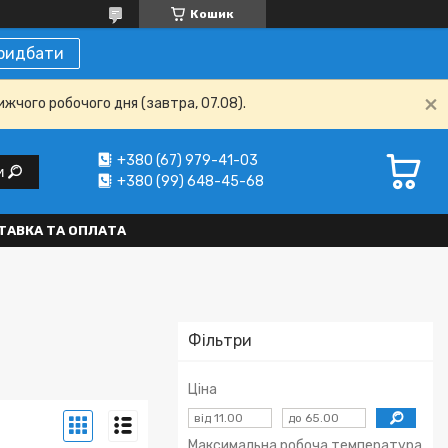
Кошик
ридбати
ижчого робочого дня (завтра, 07.08).
+380 (67) 979-41-03
и
+380 (99) 648-45-68
ТАВКА ТА ОПЛАТА
Фільтри
Ціна
Максимальна робоча температура