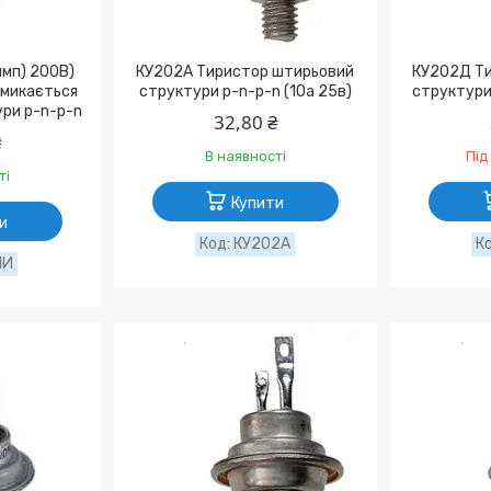
имп) 200В)
КУ202А Тиристор штирьовий
КУ202Д Ти
амикається
структури p-n-p-n (10а 25в)
структури 
ри p-n-p-n
32,80 ₴
₴
В наявності
Під
ті
Купити
и
КУ202А
1И