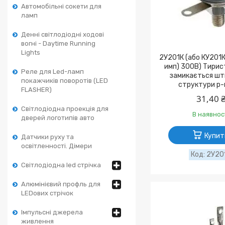
Автомобільні сокети для
ламп
Денні світлодіодні ходові
вогні - Daytime Running
Lights
2У201К (або КУ201К
имп) 300В) Тирис
Реле для Led-ламп
замикається шт
покажчиків поворотів (LED
структури p-
FLASHER)
31,40 
Світлодіодна проекція для
В наявнос
дверей логотипів авто
Купит
Датчики руху та
освітленності. Дімери
2У20
Світлодіодна led стрічка
Алюмінієвий профль для
LEDових стрічок
Імпульсні джерела
живлення