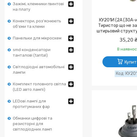
Зажімі, клемники гвинтові
на плату
КУ201И (2А (30А-
Конектори, роз'яснюють
Тиристор що не з
об'єми та клеми
штирьовий структу
Панельки для мікросхем
35,20 
В наявнос
smd конденсатори
танталові (tantal)
Купит
Світлодіодні автомобільні
лампи
КУ20
Комплект головного світла
(LED авто лампі)
LEDові лампі для
протитуманих фар
Обманки цифрові та
резисторні для
світлодіодних ламп