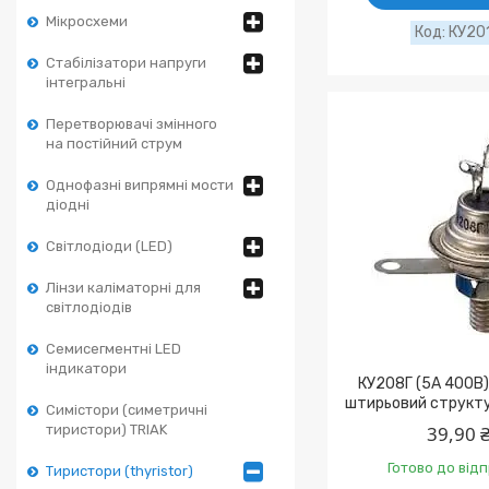
Мікросхеми
КУ20
Стабілізатори напруги
інтегральні
Перетворювачі змінного
на постійний струм
Однофазні випрямні мости
діодні
Світлодіоди (LED)
Лінзи каліматорні для
світлодіодів
Семисегментні LED
індикатори
КУ208Г (5А 400В)
штирьовий структу
Симістори (симетричні
тиристори) TRIAK
39,90 
Готово до від
Тиристори (thyristor)