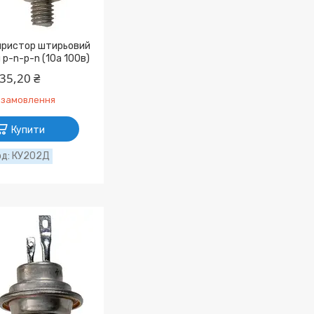
ристор штирьовий
p-n-p-n (10а 100в)
35,20 ₴
 замовлення
Купити
КУ202Д