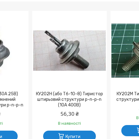
-30А 25В)
КУ202Н (або Т6-10-8) Тиристор
КУ202М Ти
мкнений
штирьовий структури p-n-p-n
структури 
ри p-n-p-n
(10А 400В)
₴
56,30 ₴
В
ті
В наявності
и
Купити