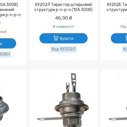
30А 300В)
КУ202Л Тиристор штирьовий
КУ202Е Т
мкнений
структури p-n-p-n (10А 300В)
структури 
ри p-n-p-n
46,90 ₴
₴
В наявності
Під
ення
Купити
и
КУ202Л
/SOKH