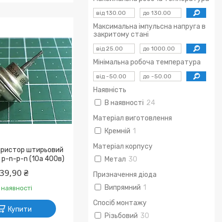
Максимальна імпульсна напруга в
закритому стані
Мінімальна робоча температура
Наявність
В наявності
24
Матеріал виготовлення
Кремній
1
Матеріал корпусу
ристор штирьовий
p-n-p-n (10а 400в)
Метал
30
39,90 ₴
Призначення діода
Випрямний
1
 наявності
Спосіб монтажу
Купити
Різьбовий
30