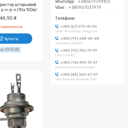
WhatsApp
+380679794103
иристор штирьовий
Viber
+380937037979
p-n-p-n (10а 100в)
46,90 ₴
+380 (67) 979-41-03
 замовлення
Viber WhatsApp Telegram
+380 (99) 648-45-68
Купити
Vodafone (Viber)
КУ202Е
+380 (93) 703-79-79
Life:) (Viber)
+380 (94) 490-70-51
Intertelecom мобільний
+380 (44) 360-67-07
Укртелеком міський (SIP)