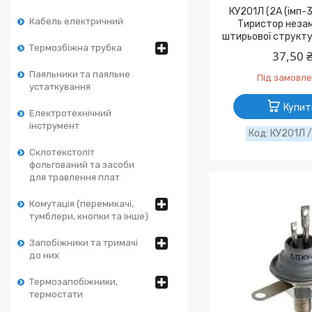
КУ201Л (2А (імп-
Кабель електричний
Тиристор неза
штирьової структу
Термозбіжна трубка
37,50 
Паяльники та паяльне
Під замовл
устаткування
Купит
Електротехнічний
інструмент
КУ201Л 
Склотекстоліт
фольгований та засоби
для травлення плат
Комутація (перемикачі,
тумблери, кнопки та інше)
Запобіжники та тримачі
до них
Термозапобіжники,
термостати