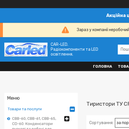
Акційна 
Зараз у компанії неробочи
CAR-LED.
Радіокомпоненти та LED
освітлення.
ГОЛОВНА
ТОВА
Тиристори ТУ СРС
Товари та послуги
CBB-60, CBB-61, CBB-65,
CD-60. Конденсатори
пускові та робочі для