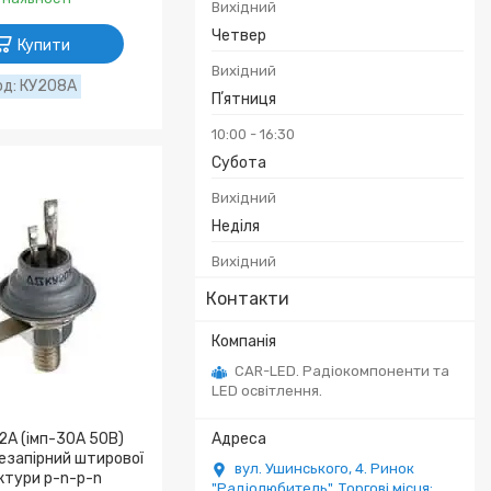
Вихідний
Четвер
Купити
Вихідний
КУ208А
Пʼятниця
10:00
16:30
Субота
Вихідний
Неділя
Вихідний
Контакти
CAR-LED. Радіокомпоненти та
LED освітлення.
2А (імп-30А 50В)
езапірний штирової
вул. Ушинського, 4. Ринок
ктури p-n-p-n
"Радіолюбитель". Торгові місця: