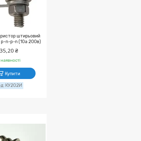
ристор штирьовий
p-n-p-n (10а 200в)
35,20 ₴
 наявності
Купити
КУ202И