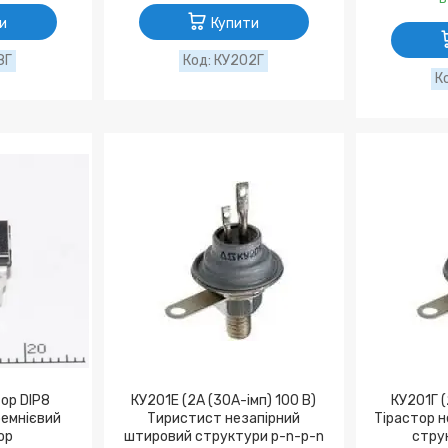
и
Купити
8Г
КУ202Г
ор DIP8
КУ201Е (2А (30А-імп) 100 В)
КУ201Г (
емнієвий
Тиристист незапірний
Тірастор н
ор
штировий структури p-n-p-n
стру