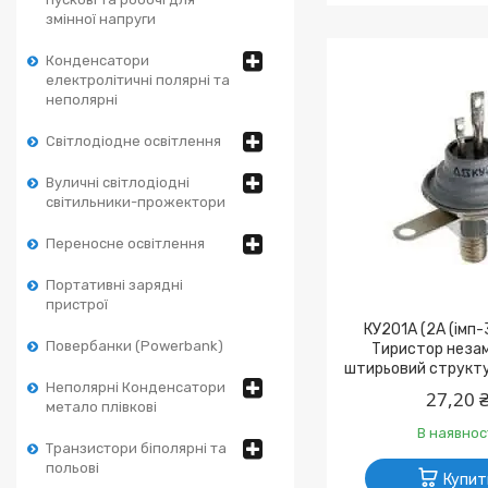
змінної напруги
Конденсатори
електролітичні полярні та
неполярні
Світлодіодне освітлення
Вуличні світлодіодні
світильники-прожектори
Переносне освітлення
Портативні зарядні
пристрої
КУ201А (2А (імп
Повербанки (Powerbank)
Тиристор неза
штирьовий структу
Неполярні Конденсатори
27,20 
метало плівкові
В наявнос
Транзистори біполярні та
польові
Купит