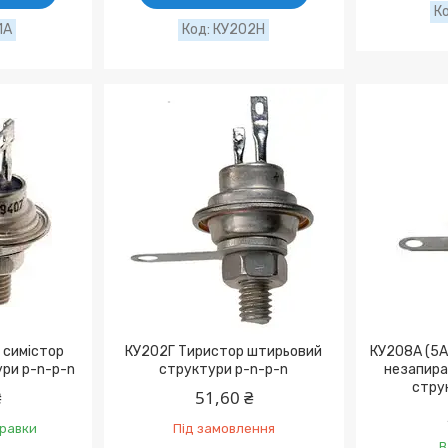
1А
КУ202Н
 симістор
КУ202Г Тиристор штирьовий
КУ208А (5А 
ри p-n-p-n
структури p-n-p-n
незапира
стру
₴
51,60 ₴
правки
Під замовлення
В