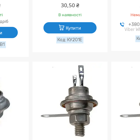
₴
30,50 ₴
ті
В наявності
Нема
здріб
+380 
Купити
Viber 
и
КУ201Е
В1