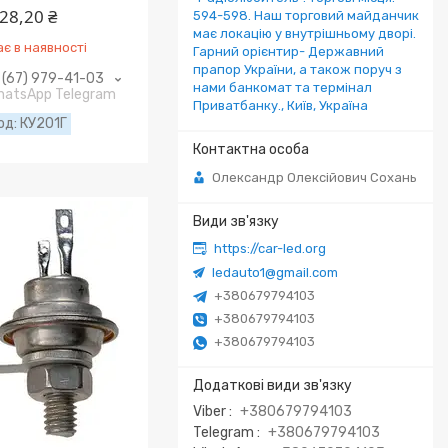
28,20 ₴
594-598. Наш торговий майданчик
має локацію у внутрішньому дворі.
є в наявності
Гарний орієнтир- Державний
прапор України, а також поруч з
(67) 979-41-03
нами банкомат та термінал
WhatsApp Telegram
Приватбанку., Київ, Україна
КУ201Г
Олександр Олексійович Сохань
https://car-led.org
ledauto1@gmail.com
+380679794103
+380679794103
+380679794103
Viber
+380679794103
Telegram
+380679794103