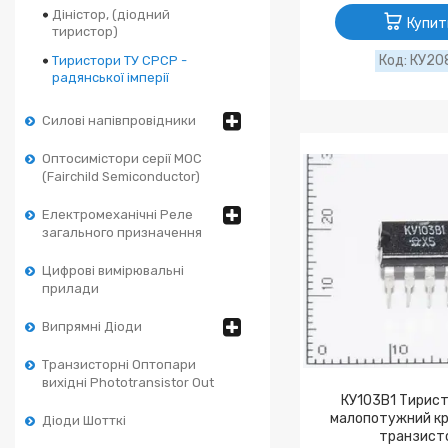
Діністор, (діодний
Купит
тиристор)
КУ20
Тиристори ТУ СРСР -
радянської імперії
Силові напівпровідники
Оптосимістори серії MOC
(Fairchild Semiconductor)
Електромеханічні Реле
загального призначення
Цифрові вимірювальні
прилади
Випрямні Діоди
Транзисторні Оптопари
вихідні Phototransistor Out
КУ103В1 Тирист
малопотужний кр
Діоди Шотткі
транзист