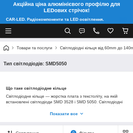
Акційна ціна алюмінієвого профілю для
LEDових стрічок!
CAR-LED. Радіокомпоненти та LED освітлення.
Товари та послуги
Світлодіодні кільця від 60mm до 14
Тип світлодіодів: SMD5050
Що таке світлодіодне кільце
Світлодіодне кільце — жорстка плата з текстоліту, на якій
встановлені світлодіоди SMD 3528 і SMD 5050. Світлодіодні
кільця застосовуються в основному для підсвічування фар,
габаритів, стопів, поворотів автомобілів і мотоциклів. У
Показати все
порівнянні з галогенними лампами, світлодіодні кільця мають
більший термін служби і відрізняються більшою яскравістю.
Сортування
0
Фільтри