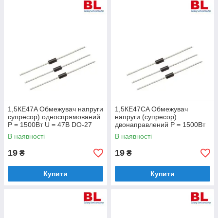
1,5КЕ47A Обмежувач напруги
1,5КЕ47CA Обмежувач
супресор) односпрямований
напруги (супресор)
Р = 1500Вт U = 47В DO-27
двонаправлений Р = 1500Вт
U = 47В DO-27
В наявності
В наявності
19
19
₴
₴
Купити
Купити