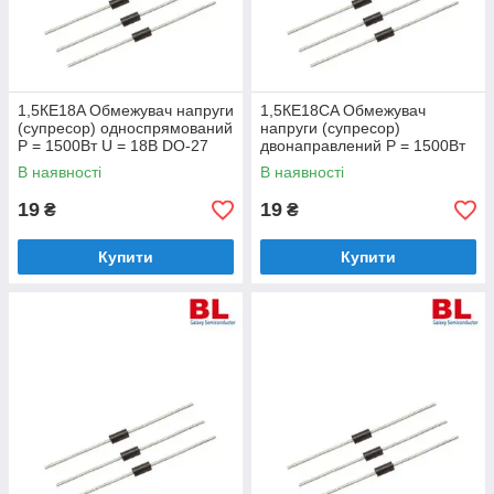
1,5КЕ18A Обмежувач напруги
1,5КЕ18CA Обмежувач
(супресор) односпрямований
напруги (супресор)
Р = 1500Вт U = 18В DO-27
двонаправлений Р = 1500Вт
U = 18В DO-27
В наявності
В наявності
19
19
₴
₴
Купити
Купити