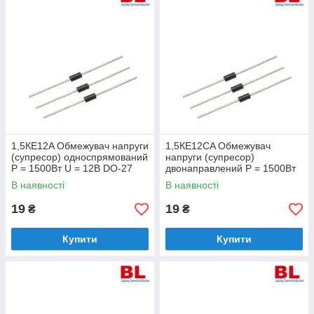
1,5КЕ12A Обмежувач напруги
1,5КЕ12CA Обмежувач
(супресор) односпрямований
напруги (супресор)
Р = 1500Вт U = 12В DO-27
двонаправлений Р = 1500Вт
U = 12В DO-27
В наявності
В наявності
19
19
₴
₴
Купити
Купити