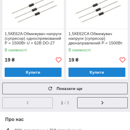
1,5КЕ62A Обмежувач напруги
1,5КЕ62СA Обмежувач
(супресор) односпрямований
напруги (супресор)
Р = 1500Вт U = 62В DO-27
двонаправлений Р = 1500Вт
U = 62В DO-27
В наявності
В наявності
19
19
₴
₴
Купити
Купити
Показати ще
1
/ 3
Про нас