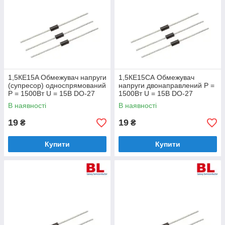
1,5КЕ15A Обмежувач напруги
1,5КЕ15СА Обмежувач
(супресор) односпрямований
напруги двонаправлений Р =
Р = 1500Вт U = 15В DO-27
1500Вт U = 15В DO-27
В наявності
В наявності
19
19
₴
₴
Купити
Купити