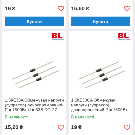
19
16,60
₴
₴
Купити
Купити
1,5КЕ33A Обмежувач напруги
1,5КЕ33СA Обмежувач
(супресор) односпрямований
напруги (супресор)
Р = 1500Вт U = 33В DO-27
двонаправлений Р = 1500Вт
U = 33В DO-27
В наявності
В наявності
15,20
19
₴
₴