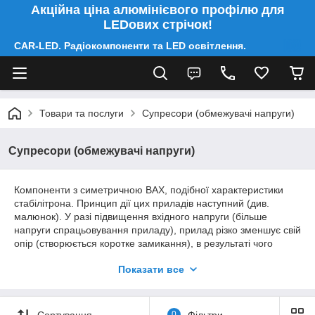
Акційна ціна алюмінієвого профілю для
LEDових стрічок!
CAR-LED. Радіокомпоненти та LED освітлення.
Товари та послуги
Супресори (обмежувачі напруги)
Супресори (обмежувачі напруги)
Компоненти з симетричною ВАХ, подібної характеристики
стабілітрона. Принцип дії цих приладів наступний (див.
малюнок). У разі підвищення вхідного напруги (більше
напруги спрацьовування приладу), прилад різко зменшує свій
опір (створюється коротке замикання), в результаті чого
зростає струм у ланцюги і або згорає запобіжник, або зайва
Показати все
потужність виділяється у вигляді тепла на резисторі. Таким
чином устаткування виявляється повністю захищеним від
кидків напруги. Термін < ДВОНАПРАВЛЕНИЙ > вказує на
можливість роботи приладу з двуполярными напругами, <
Сортування
0
Фільтри