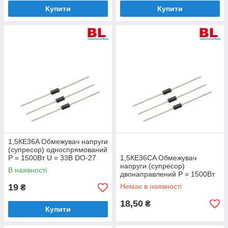
Купити
Купити
1,5КЕ36A Обмежувач напруги
(супресор) односпрямований
Р = 1500Вт U = 33В DO-27
1,5КЕ36СA Обмежувач
напруги (супресор)
В наявності
двонаправлений Р = 1500Вт
U = 36В DO-27
19
Немає в наявності
₴
18,50
₴
Купити