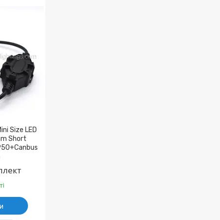
ini Size LED
um Short
P50+Canbus
n
плект
ті
и