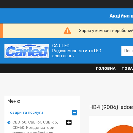
Акційна 
Зараз у компанії неробочи
CAR-LED.
Радіокомпоненти та LED
освітлення.
ГОЛОВНА
ТОВА
HB4 (9006) ledов
Товари та послуги
CBB-60, CBB-61, CBB-65,
CD-60. Конденсатори
пускові та робочі для