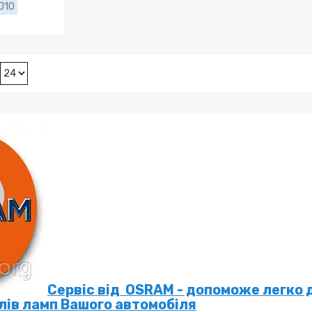
J10
Сервіс від OSRAM - допоможе легко 
олів ламп Вашого автомобіля