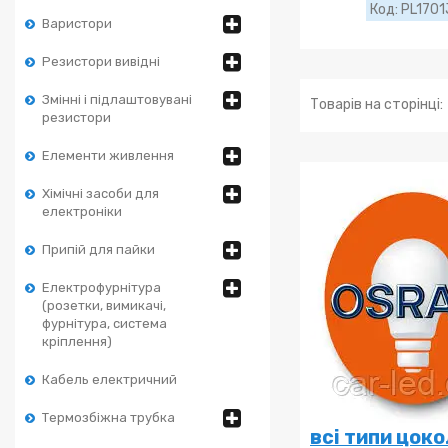
PL1701
Варистори
Резистори вивідні
Змінні і підлаштовувані
резистори
Елементи живлення
Хімічні засоби для
електроніки
Припій для пайки
Електрофурнітура
(розетки, вимикачі,
фурнітура, система
кріплення)
Кабель електричний
Термозбіжна трубка
всі типи цок