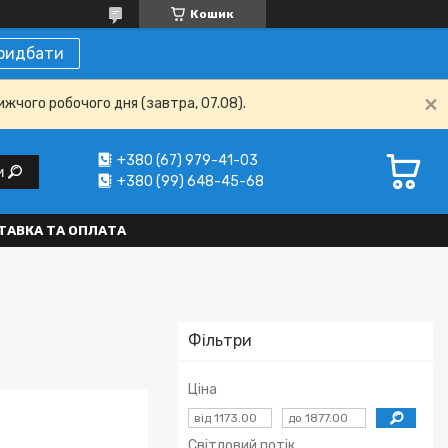
Кошик
ридбати
ижчого робочого дня (завтра, 07.08).
+380 (67) 979-41-03
и
+380 (99) 648-45-68
ТАВКА ТА ОПЛАТА
Фільтри
Ціна
Світловий потік