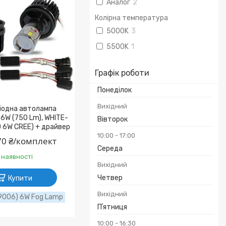
Аналог
2
Колірна температура
5000K
3
5500K
1
Графік роботи
Понеділок
Вихідний
іодна автолампа
6W (750 Lm), WHITE-
Вівторок
D 6W CREE) + драйвер
10:00
17:00
70 ₴/комплект
Середа
 наявності
Вихідний
Четвер
Купити
Вихідний
9006) 6W Fog Lamp
Пʼятниця
10:00
16:30