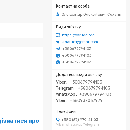
Олександр Олексійович Сохань
https://car-led.org
ledauto1@gmail.com
+380679794103
+380679794103
+380679794103
Viber
+380679794103
Telegram
+380679794103
WhatsApp
+380679794103
Viber
+380937037979
+380 (67) 979-41-03
дізнатися про
Viber WhatsApp Telegram