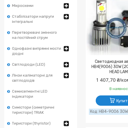
Мікросхеми
Стабілізатори напруги
інтегральні
Перетворювачі змінного
на постійний струм
Однофазні випрямні мости
діодні
Светодиодная а
Світлодіоди (LED)
HB4(9006) 30W (2
HEAD LA
Лінзи каліматорні для
1 407,70 ₴/к
світлодіодів
В наявнос
Семисегментні LED
індикатори
Купит
Симістори (симетричні
HB4-9006 30W
тиристори) TRIAK
Тиристори (thyristor)