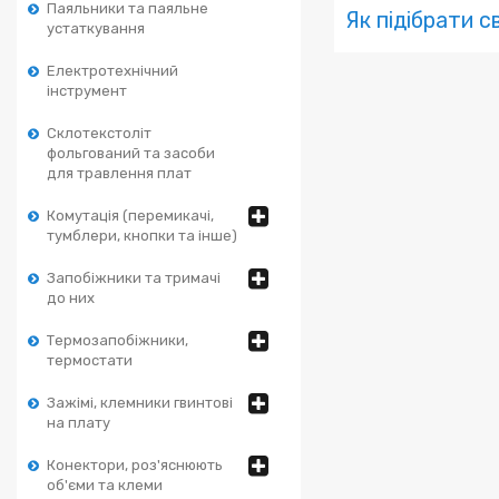
Паяльники та паяльне
Як підібрати с
устаткування
Електротехнічний
інструмент
Склотекстоліт
фольгований та засоби
для травлення плат
Комутація (перемикачі,
тумблери, кнопки та інше)
Запобіжники та тримачі
до них
Термозапобіжники,
термостати
Зажімі, клемники гвинтові
на плату
Конектори, роз'яснюють
об'єми та клеми