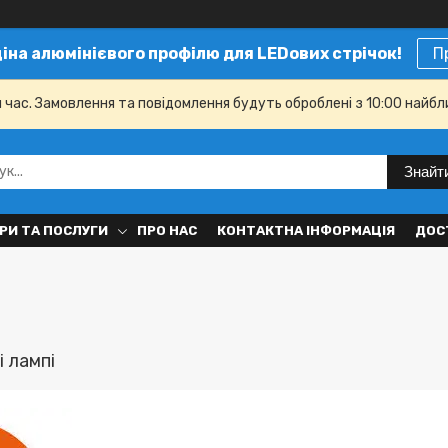
ціна алюмінієвого профілю для LEDових стрічок!
П
й час. Замовлення та повідомлення будуть оброблені з 10:00 найбл
Знайт
РИ ТА ПОСЛУГИ
ПРО НАС
КОНТАКТНА ІНФОРМАЦІЯ
ДОС
і лампі