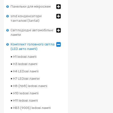
Панельки для мікросхем
smd конденсатори
танталові (tantal)
Світлодіодні автомобільні
лампи
Комплект головного світла
(LED авто лампі)
H1 ledові лампі
H3 ledові лампі
H4 LEDові лампі
H7 LEDові лампи
H8 (hb8) ledові лампі
H10 ledові лампі
H11 ledові лампі
HB3 (9005) ledові лампі