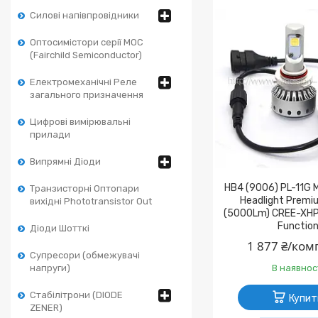
Силові напівпровідники
Оптосимістори серії MOC
(Fairchild Semiconductor)
Електромеханічні Реле
загального призначення
Цифрові вимірювальні
прилади
Випрямні Діоди
HB4 (9006) PL-11G M
Транзисторні Оптопари
Headlight Premi
вихідні Phototransistor Out
(5000Lm) CREE-XH
Functio
Діоди Шотткі
1 877 ₴/ком
Супресори (обмежувачі
В наявнос
напруги)
Стабілітрони (DIODE
Купит
ZENER)