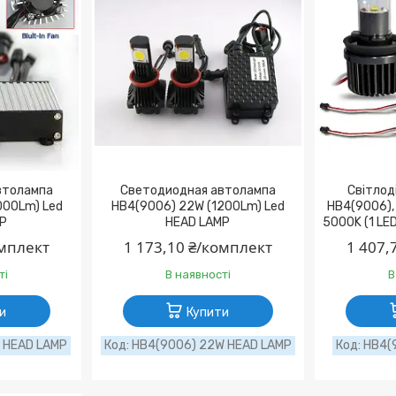
втолампа
Светодиодная автолампа
Світлод
000Lm) Led
HB4(9006) 22W (1200Lm) Led
HB4(9006), 
MP
HEAD LAMP
5000K (1 LE
омплект
1 173,10 ₴/комплект
1 407,
ті
В наявності
В
и
Купити
 HEAD LAMP
HB4(9006) 22W HEAD LAMP
HB4(