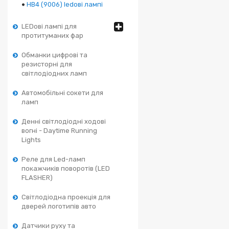
HB4 (9006) ledові лампі
LEDові лампі для
протитуманих фар
Обманки цифрові та
резисторні для
світлодіодних ламп
Автомобільні сокети для
ламп
Денні світлодіодні ходові
вогні - Daytime Running
Lights
Реле для Led-ламп
покажчиків поворотів (LED
FLASHER)
Світлодіодна проекція для
дверей логотипів авто
Датчики руху та