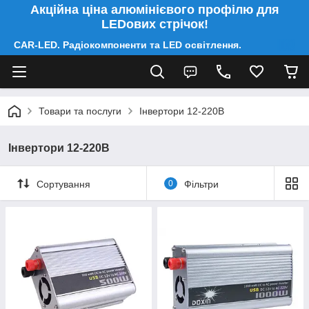
Акційна ціна алюмінієвого профілю для
LEDових стрічок!
CAR-LED. Радіокомпоненти та LED освітлення.
Товари та послуги
Інвертори 12-220В
Інвертори 12-220В
Сортування
0
Фільтри