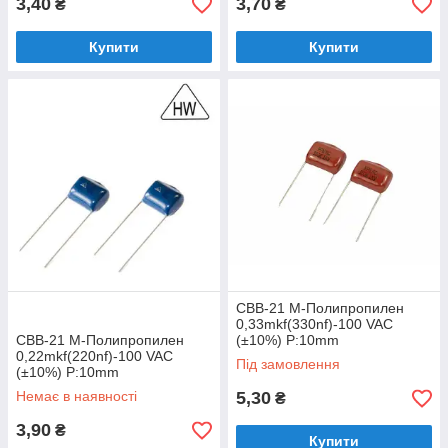
3,40
3,70
₴
₴
Купити
Купити
CBB-21 M-Полипропилен
0,33mkf(330nf)-100 VAC
CBB-21 M-Полипропилен
(±10%) P:10mm
0,22mkf(220nf)-100 VAC
Під замовлення
(±10%) P:10mm
Немає в наявності
5,30
₴
3,90
₴
Купити