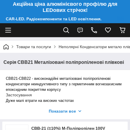
Акційна ціна алюмінієвого профілю для
LEDових стрічок!
CAR-LED. Радіокомпоненти та LED освітлення.
Товари та послуги
Неполярні Конденсатори метало плів
Серія CBB21 Металізовані поліпропіленові плівкові
CBB21-CBB22 - високонадійні металізовані поліпропіленові
конденсатори неиндуктивного типу з герметичним вогнезахисним
епоксидним покриттям корпусу
Застосування
Дуже малі втрати на високих частотах
Високий опір изляции, тривалий термін служби, завдяки ефекту
Показати все
самовідновлення
Широко застосовується для высокочастотых сигналів
Рекомендується застосовувати в ланцюгах постійного, змінного
струму і в імпульсних режимах
CBB-21 (±10%) M-Поліпропілен 100V