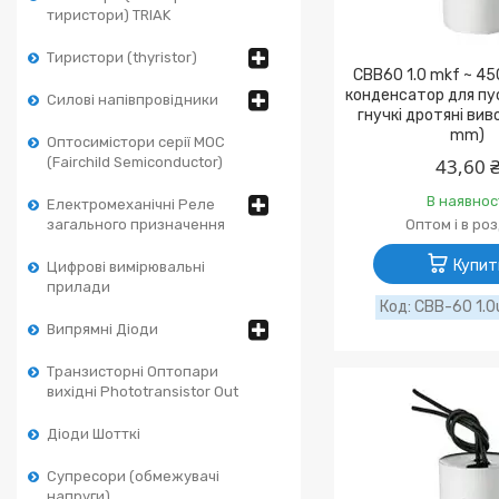
тиристори) TRIAK
Тиристори (thyristor)
CBB60 1.0 mkf ~ 45
конденсатор для пус
Силові напівпровідники
гнучкі дротяні ви
mm)
Оптосимістори серії MOC
(Fairchild Semiconductor)
43,60 
В наявнос
Електромеханічні Реле
загального призначення
Оптом і в ро
Купит
Цифрові вимірювальні
прилади
CBB-60 1.0
Випрямні Діоди
Транзисторні Оптопари
вихідні Phototransistor Out
Діоди Шотткі
Супресори (обмежувачі
напруги)