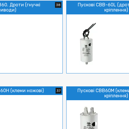
B60. Дроти (гнучкі
Пускові CBB-60L (дро
38
виводи)
кріплення)
60H (клеми ножові)
Пускові CBB60M (клем
37
кріплення)