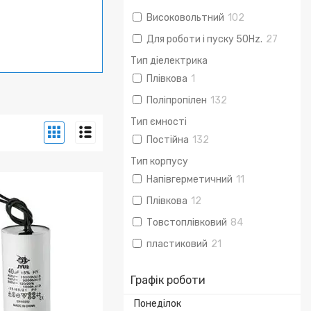
Високовольтний
102
Для роботи і пуску 50Hz.
27
Тип діелектрика
Плівкова
1
Поліпропілен
132
Тип ємності
Постійна
132
Тип корпусу
Напівгерметичний
11
Плівкова
12
Товстоплівковий
84
пластиковий
21
Графік роботи
Понеділок