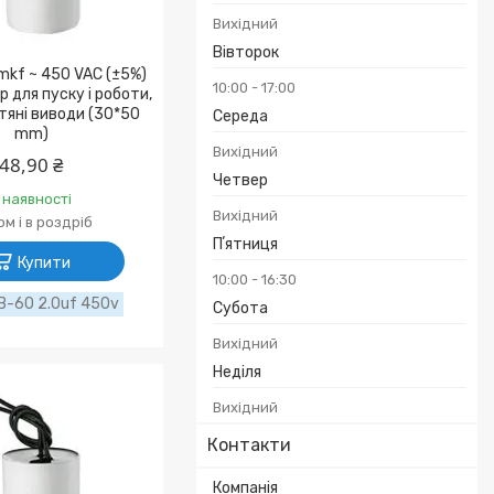
Вихідний
Вівторок
mkf ~ 450 VAC (±5%)
10:00
17:00
 для пуску і роботи,
тяні виводи (30*50
Середа
mm)
Вихідний
48,90 ₴
Четвер
 наявності
Вихідний
м і в роздріб
Пʼятниця
Купити
10:00
16:30
B-60 2.0uf 450v
Субота
Вихідний
Неділя
Вихідний
Контакти