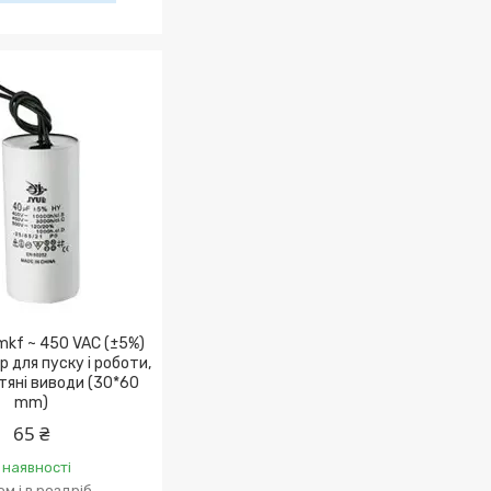
mkf ~ 450 VAC (±5%)
 для пуску і роботи,
тяні виводи (30*60
mm)
65 ₴
 наявності
м і в роздріб