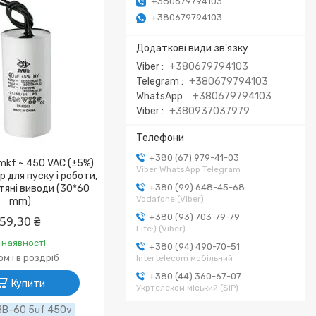
+380679794103
+380679794103
Viber
+380679794103
Telegram
+380679794103
WhatsApp
+380679794103
Viber
+380937037979
+380 (67) 979-41-03
mkf ~ 450 VAC (±5%)
Viber WhatsApp Telegram
 для пуску і роботи,
+380 (99) 648-45-68
тяні виводи (30*60
Vodafone (Viber)
mm)
+380 (93) 703-79-79
59,30 ₴
Life:) (Viber)
 наявності
+380 (94) 490-70-51
м і в роздріб
Intertelecom мобільний
+380 (44) 360-67-07
Купити
Укртелеком міський (SIP)
BB-60 5uf 450v