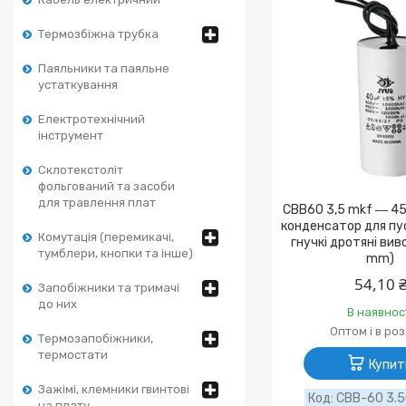
Термозбіжна трубка
Паяльники та паяльне
устаткування
Електротехнічний
інструмент
Склотекстоліт
фольгований та засоби
для травлення плат
CBB60 3,5 mkf ― 45
конденсатор для пус
Комутація (перемикачі,
гнучкі дротяні ви
тумблери, кнопки та інше)
mm)
54,10 
Запобіжники та тримачі
до них
В наявнос
Оптом і в ро
Термозапобіжники,
термостати
Купит
Зажімі, клемники гвинтові
CBB-60 3.5
на плату