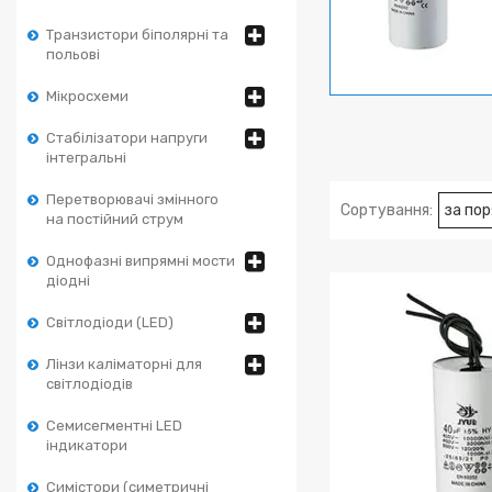
Транзистори біполярні та
польові
Мікросхеми
Стабілізатори напруги
інтегральні
Перетворювачі змінного
на постійний струм
Однофазні випрямні мости
діодні
Світлодіоди (LED)
Лінзи каліматорні для
світлодіодів
Семисегментні LED
індикатори
Симістори (симетричні