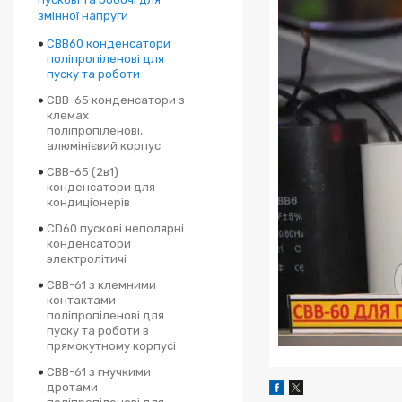
змінної напруги
CBB60 конденсатори
поліпропіленові для
пуску та роботи
CBB-65 конденсатори з
клемах
поліпропіленові,
алюмінієвий корпус
CBB-65 (2в1)
конденсатори для
кондиціонерів
CD60 пускові неполярні
конденсатори
электролітичі
CBB-61 з клемними
контактами
поліпропіленові для
пуску та роботи в
прямокутному корпусі
CBB-61 з гнучкими
дротами