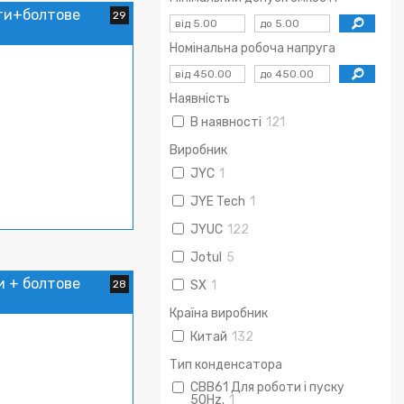
ти+болтове
29
Номінальна робоча напруга
Наявність
В наявності
121
Виробник
JYC
1
JYE Tech
1
JYUC
122
Jotul
5
и + болтове
28
SX
1
Країна виробник
Китай
132
Тип конденсатора
CBB61 Для роботи і пуску
50Hz.
1