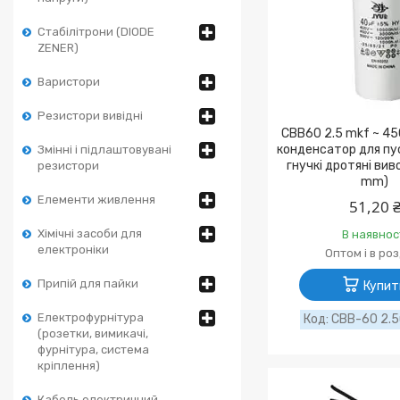
Стабілітрони (DIODE
ZENER)
Варистори
Резистори вивідні
CBB60 2.5 mkf ~ 45
конденсатор для пус
Змінні і підлаштовувані
гнучкі дротяні ви
резистори
mm)
Елементи живлення
51,20 
Хімічні засоби для
В наявнос
електроніки
Оптом і в ро
Припій для пайки
Купит
Електрофурнітура
CBB-60 2.5
(розетки, вимикачі,
фурнітура, система
кріплення)
Кабель електричний