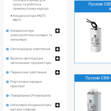
поліпропіленові для
Пускові CB
пуску та роботи в
прямокутному корпусі
Конденсатори МБГО
МБГЧ
Конденсатори
електролітичні полярні та
неполярні
Світлодіодне освітлення
Вуличні світлодіодні
світильники-прожектори
Переносне освітлення
Пускові CBB-
Портативні зарядні
пристрої
Повербанки (Powerbank)
Неполярні Конденсатори
метало плівкові