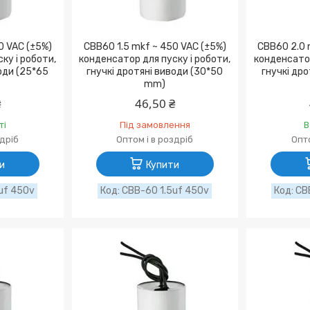
0 VAC (±5%)
CBB60 1.5 mkf ~ 450 VAC (±5%)
CBB60 2.0 
ку і роботи,
конденсатор для пуску і роботи,
конденсатор
води (25*65
гнучкі дротяні виводи (30*50
гнучкі дро
mm)
₴
46,50 ₴
ті
Під замовлення
В
здріб
Оптом і в роздріб
Опто
и
Купити
uf 450v
CBB-60 1.5uf 450v
CB