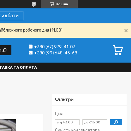
Кошик
ридбати
айближчого робочого дня (11.08).
+380 (67) 979-41-03
и
+380 (99) 648-45-68
ТАВКА ТА ОПЛАТА
Фільтри
Ціна
Ємність конденсатора