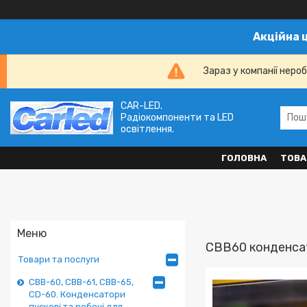
Акційна 
Зараз у компанії неро
CAR-LED.
Радіокомпоненти та LED
освітлення.
ГОЛОВНА
ТОВА
CBB60 конденсат
Товари та послуги
CBB-60, CBB-61, CBB-65,
CD-60. Конденсатори
пускові та робочі для