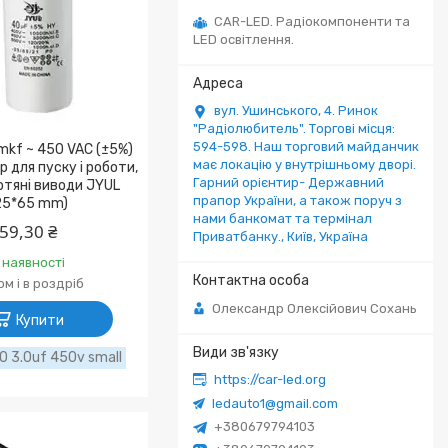
CAR-LED. Радіокомпоненти та
LED освітлення.
вул. Ушинського, 4. Ринок
"Радіолюбитель". Торгові місця:
594-598. Наш торговий майданчик
mkf ~ 450 VAC (±5%)
має локацію у внутрішньому дворі.
 для пуску і роботи,
Гарний орієнтир- Державний
отяні виводи JYUL
прапор України, а також поруч з
25*65 mm)
нами банкомат та термінал
59,30 ₴
Приватбанку., Київ, Україна
 наявності
м і в роздріб
Олександр Олексійович Сохань
Купити
0 3.0uf 450v small
https://car-led.org
ledauto1@gmail.com
+380679794103