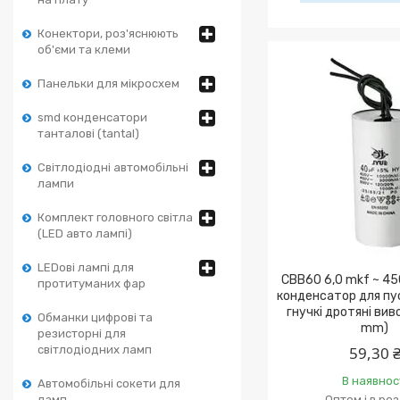
Конектори, роз'яснюють
об'єми та клеми
Панельки для мікросхем
smd конденсатори
танталові (tantal)
Світлодіодні автомобільні
лампи
Комплект головного світла
(LED авто лампі)
LEDові лампі для
CBB60 6,0 mkf ~ 45
протитуманих фар
конденсатор для пус
гнучкі дротяні ви
Обманки цифрові та
mm)
резисторні для
світлодіодних ламп
59,30 
В наявнос
Автомобільні сокети для
ламп
Оптом і в ро