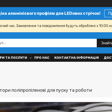
ціна алюмінієвого профілю для LEDових стрічок!
П
бочий час. Замовлення та повідомлення будуть оброблені з 10:00 н
Знайт
РИ ТА ПОСЛУГИ
ПРО НАС
КОНТАКТНА ІНФОРМАЦІЯ
ДОС
ори поліпропіленові для пуску та роботи