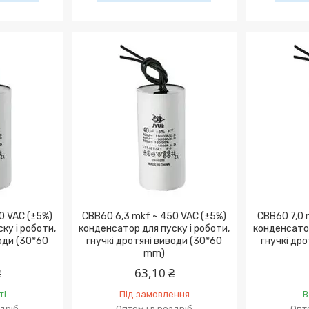
0 VAC (±5%)
CBB60 6,3 mkf ~ 450 VAC (±5%)
CBB60 7,0 
ку і роботи,
конденсатор для пуску і роботи,
конденсатор
води (30*60
гнучкі дротяні виводи (30*60
гнучкі дро
mm)
₴
63,10 ₴
ті
Під замовлення
В
здріб
Оптом і в роздріб
Опто