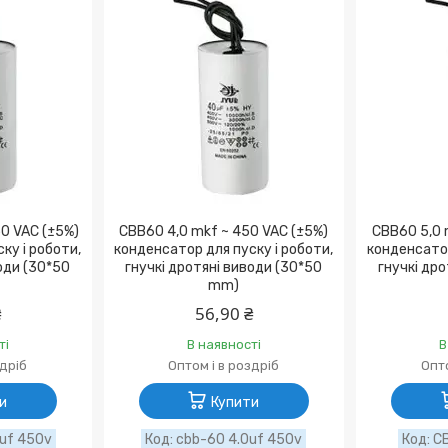
0 VAC (±5%)
CBB60 4,0 mkf ~ 450 VAC (±5%)
CBB60 5,0 
ку і роботи,
конденсатор для пуску і роботи,
конденсатор
води (30*50
гнучкі дротяні виводи (30*50
гнучкі дро
mm)
₴
56,90 ₴
ті
В наявності
В
здріб
Оптом і в роздріб
Опто
и
Купити
uf 450v
cbb-60 4.0uf 450v
C