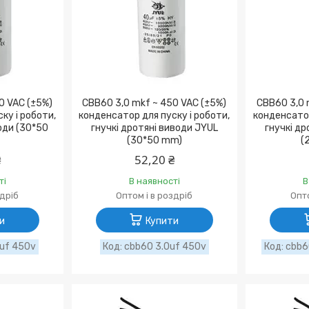
0 VAC (±5%)
CBB60 3,0 mkf ~ 450 VAC (±5%)
CBB60 3,0 
ку і роботи,
конденсатор для пуску і роботи,
конденсатор
води (30*50
гнучкі дротяні виводи JYUL
гнучкі др
(30*50 mm)
(
₴
52,20 ₴
ті
В наявності
В
здріб
Оптом і в роздріб
Опто
и
Купити
uf 450v
cbb60 3.0uf 450v
cbb6