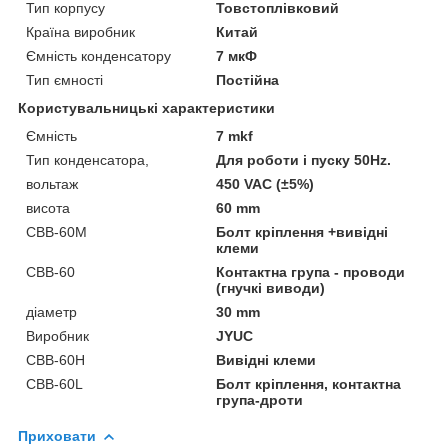
Тип корпусу
Товстоплівковий
Країна виробник
Китай
Ємність конденсатору
7 мкФ
Тип ємності
Постійна
Користувальницькі характеристики
Ємність
7 mkf
Тип конденсатора,
Для роботи і пуску 50Hz.
вольтаж
450 VAC (±5%)
висота
60 mm
CBB-60М
Болт кріплення +вивідні
клеми
CBB-60
Контактна група - проводи
(гнучкі виводи)
діаметр
30 mm
Виробник
JYUC
CBB-60H
Вивідні клеми
CBB-60L
Болт кріплення, контактна
група-дроти
Приховати