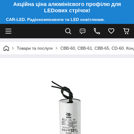
Акційна ціна алюмінієвого профілю для
LEDових стрічок!
CAR-LED. Радіокомпоненти та LED освітлення.
Товари та послуги
CBB-60, CBB-61, CBB-65, CD-60. Конд