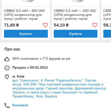
CBB60 9,0 mkf ~ 450 VAC
CBB60 3,5 mkf ― 450 VAC
CBB6
(±5%) конденсатор для
(±5%) конденсатор для
(±5%
пуску і роботи, гнучкі
пуску і роботи, гнучкі
пуск
дротяні виводи (35*60
дротяні виводи (30*50
дрот
71,60
54,10
59,
₴
₴
mm)
mm)
mm)
Купити
Купити
Про нас
96% позитивних з 772 відгуків за рік
Працює з 09.02.2012
м. Київ
вул. Ушинського, 4. Ринок "Радіолюбитель". Торгові
місця: 594-598. Наш торговий майданчик має локацію у
внутрішньому дворі. Гарний орієнтир- Державний прапор
України, а також поруч з нами банкомат та термінал
Приватбанку., Київ, Україна
Контакти