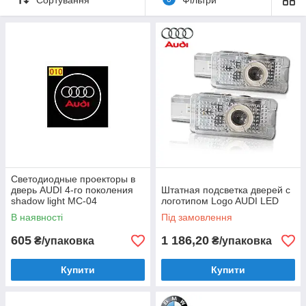
У даній моделі
проектора 4-го
покоління
використовуються
светодиды фірми CREE
( High brightness: > 180-200Lumens, 3.7 W (CREE XR-Е Q3
LEDs )
Розмір
:
довжина 3.5 см, діаметр 2.0 см
Для поліпшення надійності роботи виробу застосований
виносної струмовий драйвер, а сам світлодіод CREE в
капсулі проектора надійно закріплений термоклеєм.
Светодиодные проекторы в
дверь AUDI 4-го поколения
Штатная подсветка дверей с
shadow light MC-04
логотипом Logo AUDI LED
В наявності
Під замовлення
605
1 186,20
₴/упаковка
₴/упаковка
Купити
Купити