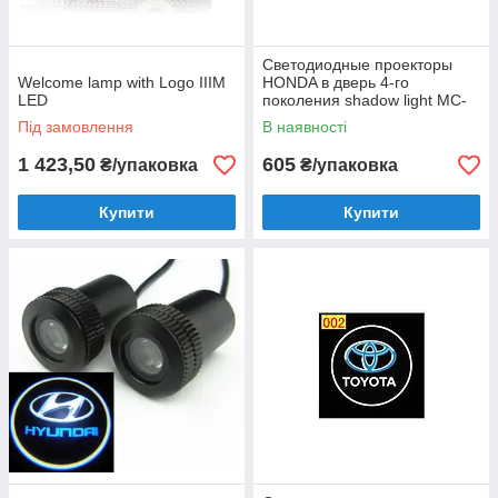
Светодиодные проекторы
Welcome lamp with Logo IIIM
HONDA в дверь 4-го
LED
поколения shadow light MC-
04
Під замовлення
В наявності
1 423,50
605
₴/упаковка
₴/упаковка
Купити
Купити