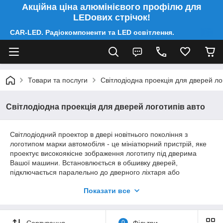
Акційна ціна алюмінієвого профілю для
LEDових стрічок!
CAR-LED. Радіокомпоненти та LED освітлення.
Товари та послуги
Світлодіодна проекція для дверей ло
Світлодіодна проекція для дверей логотипів авто
Світлодіодний проектор в двері новітнього покоління з
логотипом марки автомобіля - це мініатюрний пристрій, яке
проектує високоякісне зображення логотипу під дверима
Вашої машини. Встановлюється в обшивку дверей,
підключається паралельно до дверного ліхтаря або
підсвічування салону, включається виключно при її
Показати все
відкриванні. Світлодіодний проектор досить простий в
установці, і в деяких випадках не вимагає зняття обшивки
дверей.
Сортування
0
Фільтри