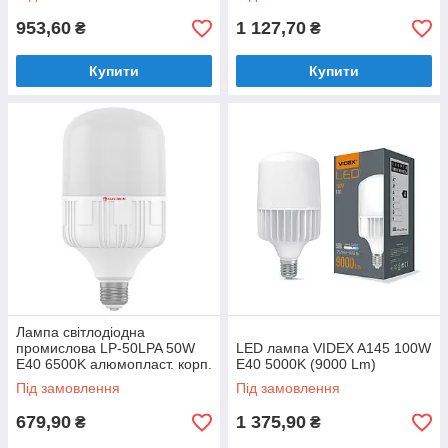
КОРП. 18-0123
953,60
1 127,70
₴
₴
Купити
Купити
Лампа світлодіодна
промислова LP-50LPA 50W
LED лампа VIDEX A145 100W
E40 6500K алюмопласт. корп.
E40 5000K (9000 Lm)
A-LP-1940
Під замовлення
Під замовлення
679,90
1 375,90
₴
₴