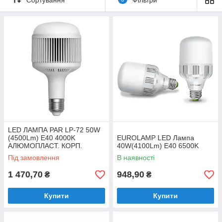
Можливість кріплення на гак і цоколь Е40 роблять світильники
серії BALL універсальними і зручними у використанні, а їх
оригінальний дизайн здатний здивувати навіть
найвибагливіших покупців.
LED ЛАМПА PAR LP-72 50W
(4500Lm) E40 4000K
EUROLAMP LED Лампа
АЛЮМОПЛАСТ. КОРП.
40W(4100Lm) E40 6500K
Під замовлення
В наявності
1 470,70
948,90
₴
₴
Купити
Купити