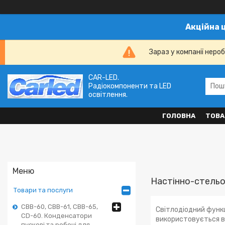
Акційна 
Зараз у компанії неро
CAR-LED.
Радіокомпоненти та LED
освітлення.
ГОЛОВНА
ТОВА
Настінно-стельо
Товари та послуги
CBB-60, CBB-61, CBB-65,
Світлодіодний функц
CD-60. Конденсатори
використовується в
пускові та робочі для