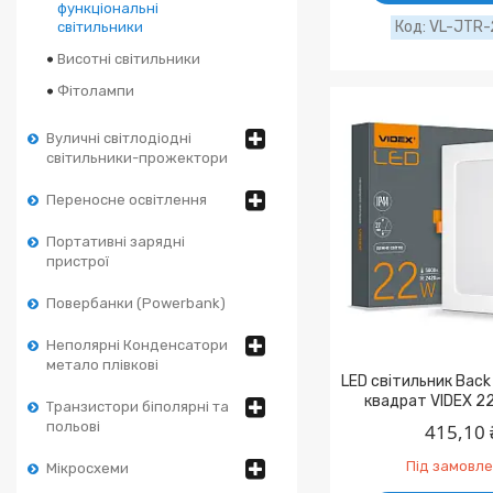
функціональні
VL-JTR-
світильники
Висотні світильники
Фітолампи
Вуличні світлодіодні
світильники-прожектори
Переносне освітлення
Портативні зарядні
пристрої
Повербанки (Powerbank)
Неполярні Конденсатори
метало плівкові
LED світильник Bac
квадрат VIDEX 2
Транзистори біполярні та
польові
415,10 
Під замовл
Мікросхеми