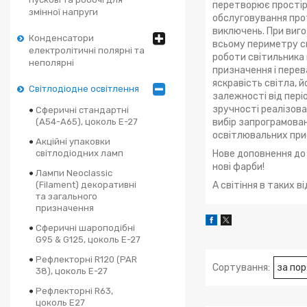
перетворює простір 
змінної напруги
обслуговування прот
виключень. При виго
Конденсатори
всьому периметру св
електролітичні полярні та
роботи світильника 
неполярні
призначення і перев
яскравість світла, й
Світлодіодне освітлення
залежності від періо
зручності реалізова
Сферичні стандартні
(А54-А65), цоколь Е-27
вибір запрограмова
освітлювальних прис
Акційні упаковки
світлодіодних ламп
Нове доповнення до
нові фарби!
Лампи Neoclassic
(Filament) декоративні
А світіння в таких 
та загального
призначення
Сферичні шароподібні
G95 & G125, цоколь Е-27
Рефлекторні R120 (PAR
38), цоколь Е-27
Рефлекторні R63,
цоколь E27