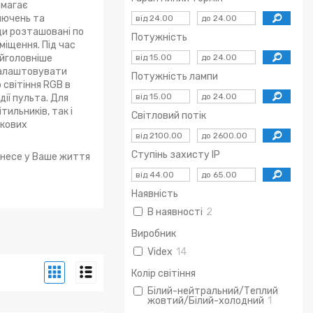
имагає
ключень та
ди розташовані по
Потужність
міщення. Під час
айголовніше
 налаштовувати
Потужність лампи
 світіння RGB в
дії пульта. Для
ильників, так і
Світловий потік
ткових
Ступінь захисту IP
внесе у Ваше життя
Наявність
В наявності
2
Виробник
Videx
14
Колір світіння
Білий-нейтральний/Теплий
жовтий/Білий-холодний
1