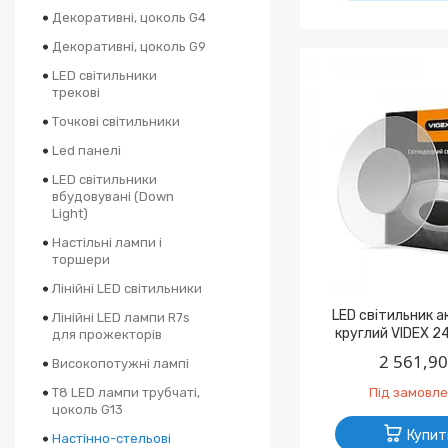
Декоративні, цоколь G4
Декоративні, цоколь G9
LED світильники
трекові
Точкові світильники
Led панелі
LED світильники
вбудовувані (Down
Light)
Настільні лампи і
торшери
Лінійні LED світильники
LED світильник 
Лінійні LED лампи R7s
круглий VIDEX 2
для прожекторів
2 561,90
Високопотужні лампі
T8 LED лампи трубчаті,
Під замовл
цоколь G13
Купит
Настінно-стельові