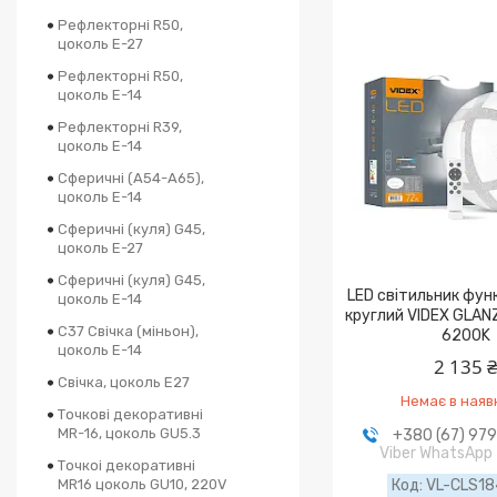
Рефлекторні R50,
цоколь Е-27
Рефлекторні R50,
цоколь E-14
Рефлекторні R39,
цоколь E-14
Сферичні (A54-A65),
цоколь Е-14
Сферичні (куля) G45,
цоколь Е-27
Сферичні (куля) G45,
LED світильник фун
цоколь E-14
круглий VIDEX GLAN
C37 Свічка (міньон),
6200K
цоколь Е-14
2 135 
Свічка, цоколь E27
Немає в наяв
Точкові декоративні
MR-16, цоколь GU5.3
+380 (67) 97
Viber WhatsApp
Точкоі декоративні
MR16 цоколь GU10, 220V
VL-CLS18