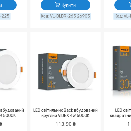
и
Купити
-225
VL-DLBR-265 26903
VL-
k вбудований
LED світильник Back вбудований
LED сві
6W 5000K
круглий VIDEX 4W 5000K
квадратни
₴
113,90 ₴
1