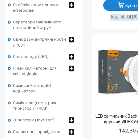
Стабілізатори напруги
Купит
інтегральні
VL-DLBS
Перетворювачі змінного
на постійний струм
Однофазні випрямні мости
діодні
Світлодіоди (LED)
Лінзи каліматорні для
світлодіодів
Семисегментні LED
індикатори
Симістори (симетричні
тиристори) TRIAK
LED світильник Bac
Тиристори (thyristor)
круглий VIDEX 
142,30 
Силові напівпровідники