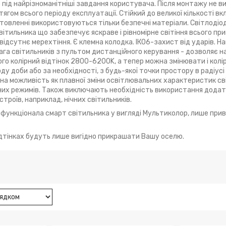
під найрізноманітніші завдання користувача. Після монтажу не в
ягом всього періоду експлуатації. Стійкий до великої кількості в
товленні використовуються тільки безпечні матеріали. Світлодіо
ітильника що забезпечує яскраве і рівномірне світіння всього при
відсутнє мерехтіння. Є клемна колодка. ІК06-захист від ударів. Н
ага світильників з пультом дистанційного керування - дозволяє
ого колірний відтінок 2800-6200K, а тепер можна змінювати і колір
ду доби або за необхідності, з будь-якої точки простору в радіусі 
на можливість як плавної зміни освітлювальних характеристик світ
них режимів. Також виключають необхідність використання дода
троїв, наприклад, нічних світильників.
 функціонала смарт світильника у вигляді Мультиколор, лише при
відтінках будуть лише вигідно прикрашати Вашу оселю.