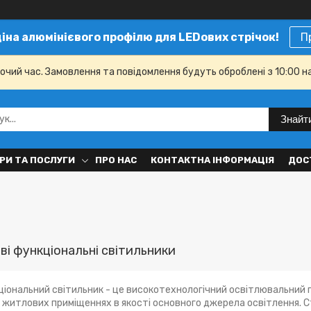
ціна алюмінієвого профілю для LEDових стрічок!
П
бочий час. Замовлення та повідомлення будуть оброблені з 10:00 н
Знайт
РИ ТА ПОСЛУГИ
ПРО НАС
КОНТАКТНА ІНФОРМАЦІЯ
ДОС
ві функціональні світильники
іональний світильник - це високотехнологічний освітлювальний 
 житлових приміщеннях в якості основного джерела освітлення. 