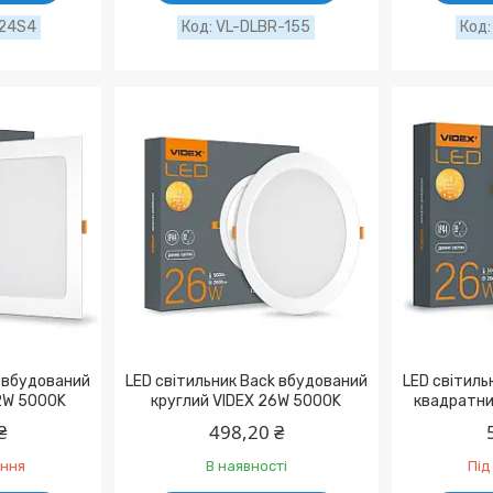
24S4
VL-DLBR-155
k вбудований
LED світильник Back вбудований
LED світиль
2W 5000K
круглий VIDEX 26W 5000K
квадратни
₴
498,20 ₴
ення
В наявності
Під