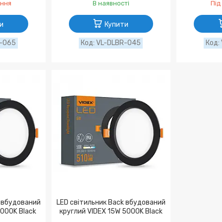
ення
В наявності
Під
и
Купити
-065
VL-DLBR-045
k вбудований
LED світильник Back вбудований
5000K Black
круглий VIDEX 15W 5000K Black