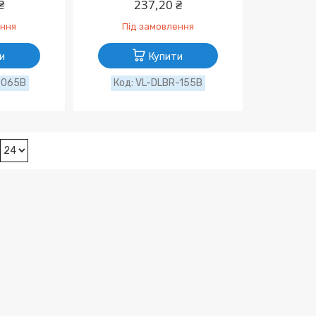
₴
237,20 ₴
ення
Під замовлення
и
Купити
-065B
VL-DLBR-155B