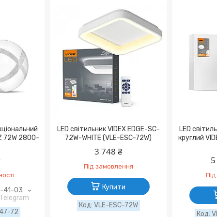
кціональний
LED світильник VIDEX EDGE-SC-
LED світил
Z 72W 2800-
72W-WHITE (VLE-ESC-72W)
круглий VI
3 748 ₴
₴
5
Під замовлення
ності
Під
Купити
9-41-03
 Telegram
VLE-ESC-72W
47-72
V