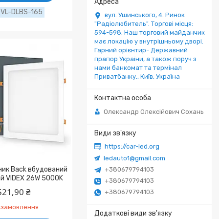
VL-DLBS-165
вул. Ушинського, 4. Ринок
"Радіолюбитель". Торгові місця:
594-598. Наш торговий майданчик
має локацію у внутрішньому дворі.
Гарний орієнтир- Державний
прапор України, а також поруч з
нами банкомат та термінал
Приватбанку., Київ, Україна
Олександр Олексійович Сохань
https://car-led.org
ledauto1@gmail.com
ник Back вбудований
+380679794103
й VIDEX 26W 5000K
+380679794103
521,90 ₴
+380679794103
 замовлення