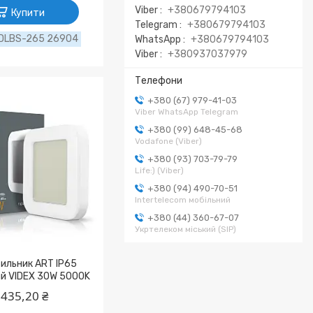
Viber
+380679794103
Купити
Telegram
+380679794103
DLBS-265 26904
WhatsApp
+380679794103
Viber
+380937037979
+380 (67) 979-41-03
Viber WhatsApp Telegram
+380 (99) 648-45-68
Vodafone (Viber)
+380 (93) 703-79-79
Life:) (Viber)
+380 (94) 490-70-51
Intertelecom мобільний
+380 (44) 360-67-07
Укртелеком міський (SIP)
тильник ART IP65
й VIDEX 30W 5000K
 435,20 ₴