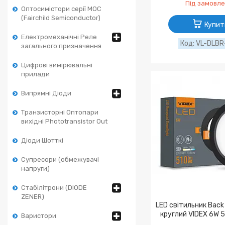
Під замовл
Оптосимістори серії MOC
(Fairchild Semiconductor)
Купит
Електромеханічні Реле
VL-DLBR
загального призначення
Цифрові вимірювальні
прилади
Випрямні Діоди
Транзисторні Оптопари
вихідні Phototransistor Out
Діоди Шотткі
Супресори (обмежувачі
напруги)
Стабілітрони (DIODE
ZENER)
LED світильник Bac
круглий VIDEX 6W 
Варистори