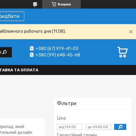
Кошик
ридбати
айближчого робочого дня (11.08).
+380 (67) 979-41-03
и
+380 (99) 648-45-68
ТАВКА ТА ОПЛАТА
Фільтри
Ціна
прилад, який
Стильний дизайн
Гарантійний термін