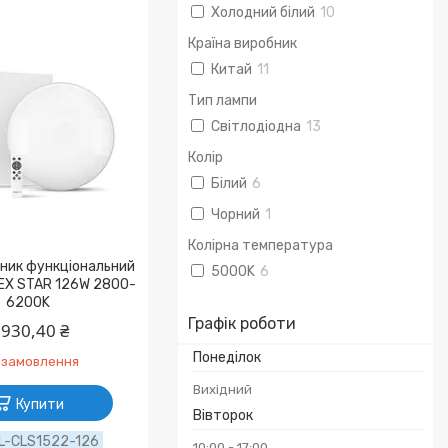
Холодний білий
10
Країна виробник
Китай
11
Тип лампи
Світлодіодна
13
Колір
Білий
6
Чорний
1
Колірна температура
ьник функціональний
5000K
6
DEX STAR 126W 2800-
6200K
Графік роботи
 930,40 ₴
Понеділок
 замовлення
Вихідний
Купити
Вівторок
L-CLS1522-126
10:00
17:00