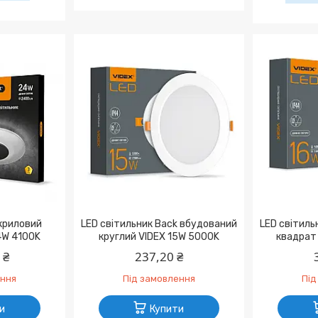
акриловий
LED світильник Back вбудований
LED світиль
4W 4100K
круглий VIDEX 15W 5000K
квадрат
 ₴
237,20 ₴
ення
Під замовлення
Під
и
Купити