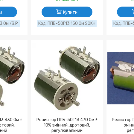
и
Купити
 Ом /B.P.
ППБ-50Г13 150 Ом SOKH
ППБ-
3 330 Ом ±
Резистор ППБ-50Г13 470 Ом ±
Резистор П
ротовий,
10% змінний, дротовий,
змінн
ний
регулювальний
рег