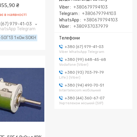
355,90 ₴
Viber
+380679794103
Telegram
+380679794103
є в наявності
WhatsApp
+380679794103
(67) 979-41-03
Viber
+380937037979
WhatsApp Telegram
50Г13 1 кОм SOKH
+380 (67) 979-41-03
Viber WhatsApp Telegram
+380 (99) 648-45-68
Vodafone (Viber)
+380 (93) 703-79-79
Life:) (Viber)
+380 (94) 490-70-51
Intertelecom мобільний
+380 (44) 360-67-07
Укртелеком міський (SIP)