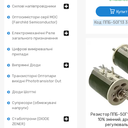
Силові напівпровідники
Купит
Оптосимістори серії MOC
(Fairchild Semiconductor)
ППБ-50Г13 33
Електромеханічні Реле
загального призначення
Цифрові вимірювальні
прилади
Випрямні Діоди
Транзисторні Оптопари
вихідні Phototransistor Out
Діоди Шотткі
Супресори (обмежувачі
напруги)
Резистор ППБ-50Г1
Стабілітрони (DIODE
10% змінний, д
ZENER)
регулюваль