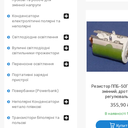
змінної напруги
Конденсатори
електролітичні полярні та
неполярні
Світлодіодне освітлення
Вуличні світлодіодні
світильники-прожектори
Переносне освітлення
Портативні зарядні
пристрої
Резистор ППБ-50Г
Повербанки (Powerbank)
змінний, дро
регулюваль
Неполярні Конденсатори
355,90 
метало плівкові
В наявності 1
Транзистори біполярні та
польові
Купит