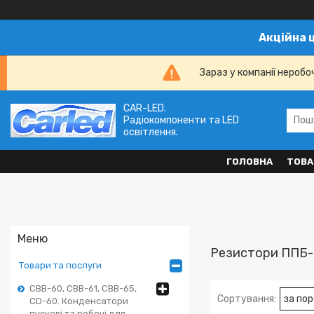
Акційна 
Зараз у компанії неробо
CAR-LED.
Радіокомпоненти та LED
освітлення.
ГОЛОВНА
ТОВА
Резистори ППБ-50
Товари та послуги
CBB-60, CBB-61, CBB-65,
CD-60. Конденсатори
пускові та робочі для