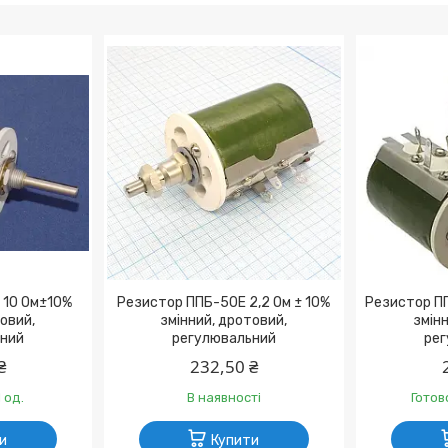
 10 Ом±10%
Резистор ППБ-50Е 2,2 Ом ± 10%
Резистор ПП
товий,
змінний, дротовий,
змінн
ний
регулювальний
рег
₴
232,50 ₴
 од.
В наявності
Готов
и
Купити