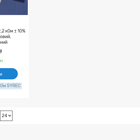
,2 кОм ± 10%
товий,
ний
₴
ті
и
кОм SYREC