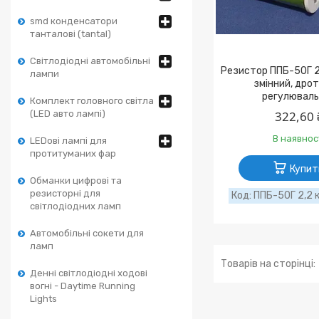
smd конденсатори
танталові (tantal)
Світлодіодні автомобільні
Резистор ППБ-50Г 2
лампи
змінний, дро
регулюваль
Комплект головного світла
(LED авто лампі)
322,60 
В наявнос
LEDові лампі для
протитуманих фар
Купит
Обманки цифрові та
резисторні для
ППБ-50Г 2,2 
світлодіодних ламп
Автомобільні сокети для
ламп
Денні світлодіодні ходові
вогні - Daytime Running
Lights