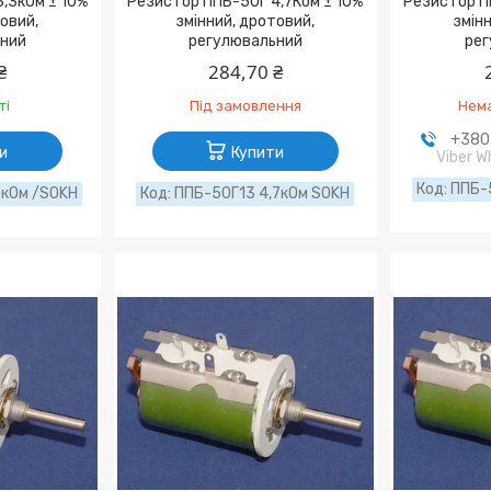
,3кОм ± 10%
Резистор ППБ-50Г 4,7Ком ± 10%
Резистор П
товий,
змінний, дротовий,
змінн
ний
регулювальний
рег
₴
284,70 ₴
ті
Під замовлення
Нема
+380 
и
Купити
Viber 
ППБ-
3кОм /SOKH
ППБ-50Г13 4,7кОм SOKH