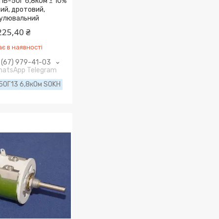
ПБ-50Г 6,8кОм ± 10%
ий, дротовий,
улювальний
225,40 ₴
є в наявності
(67) 979-41-03
WhatsApp Telegram
50Г13 6,8кОм SOKH