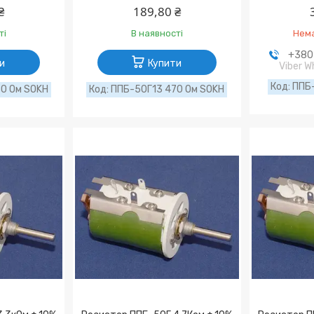
₴
189,80 ₴
ті
В наявності
Нема
+380 
и
Купити
Viber 
ППБ-
0 Ом SOKH
ППБ-50Г13 470 Ом SOKH