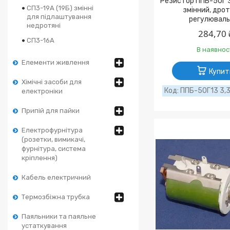
Резистор ППБ-50Г 3
СП3-19А (19Б) змінні
змінний, дро
для підлаштування
регулюваль
недротяні
284,70 
СП3-16А
В наявнос
Елементи живлення
Купит
Хімічні засоби для
ППБ-50Г13 3,
електроніки
Припій для пайки
Електрофурнітура
(розетки, вимикачі,
фурнітура, система
кріплення)
Кабель електричний
Термозбіжна трубка
Паяльники та паяльне
устаткування