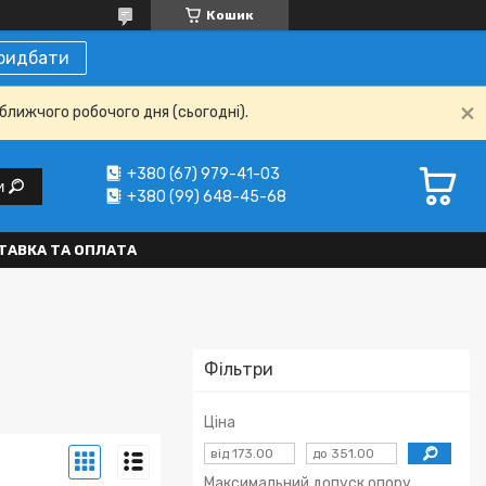
Кошик
ридбати
ближчого робочого дня (сьогодні).
+380 (67) 979-41-03
и
+380 (99) 648-45-68
ТАВКА ТА ОПЛАТА
Фільтри
Ціна
Максимальний допуск опору