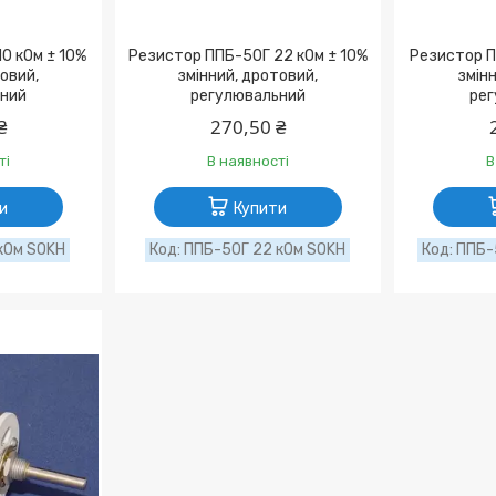
0 кОм ± 10%
Резистор ППБ-50Г 22 кОм ± 10%
Резистор П
товий,
змінний, дротовий,
змінн
ний
регулювальний
рег
₴
270,50 ₴
ті
В наявності
В
и
Купити
кОм SOKH
ППБ-50Г 22 кОм SOKH
ППБ-