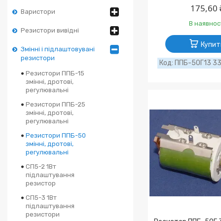
175,60 
Варистори
В наявнос
Резистори вивідні
Купит
Змінні і підлаштовувані
резистори
ППБ-50Г13 33
Резистори ППБ-15
змінні, дротові,
регулювальні
Резистори ППБ-25
змінні, дротові,
регулювальні
Резистори ППБ-50
змінні, дротові,
регулювальні
СП5-2 1Вт
підлаштування
резистор
СП5-3 1Вт
підлаштування
резистори