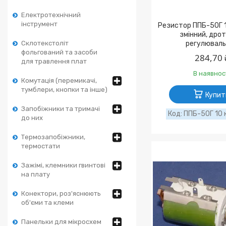
Електротехнічний
інструмент
Резистор ППБ-50Г 1
змінний, дро
Склотекстоліт
регулюваль
фольгований та засоби
284,70 
для травлення плат
В наявнос
Комутація (перемикачі,
тумблери, кнопки та інше)
Купит
Запобіжники та тримачі
ППБ-50Г 10 
до них
Термозапобіжники,
термостати
Зажімі, клемники гвинтові
на плату
Конектори, роз'яснюють
об'єми та клеми
Панельки для мікросхем