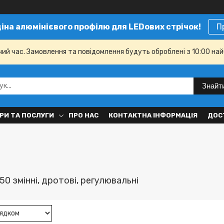
ціна алюмінієвого профілю для LEDових стрічок!
П
чий час. Замовлення та повідомлення будуть оброблені з 10:00 най
Знайт
РИ ТА ПОСЛУГИ
ПРО НАС
КОНТАКТНА ІНФОРМАЦІЯ
ДОС
 змінні, дротові, регулювальні