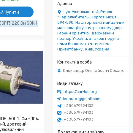
вул. Ушинського, 4. Ринок
Купити
"Радіолюбитель". Торгові місця:
594-598. Наш торговий майданчик
50Г13 220 Ом SOKH
має локацію у внутрішньому дворі.
Гарний орієнтир- Державний
прапор України, а також поруч з
нами банкомат та термінал
Приватбанку., Київ, Україна
Олександр Олексійович Сохань
https://car-led.org
ledauto1@gmail.com
+380679794103
+380679794103
ПБ-50Г 1 кОм ± 10%
+380679794103
ий, дротовий,
улювальний