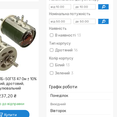
Номінальна потужність
Наявність
В наявності
13
Тип корпусу
Дротяний
16
Колір корпусу
Білий
13
Зелений
3
Б-50Г13 47 Ом ± 10%
ий, дротовий,
Графік роботи
улювальний
237,20 ₴
Понеділок
о до відправки
Вихідний
Вівторок
Купити