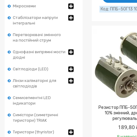
Мікросхеми
ППБ-50Г13 1
Стабілізатори напруги
інтегральні
Перетворювачі змінного
на постійний струм
Однофазні випрямні мости
діодні
Світлодіоди (LED)
Лінзи каліматорні для
світлодіодів
Семисегментні LED
індикатори
Резистор ППБ-50Г
10% змінний, д
Симістори (симетричні
регулюваль
тиристори) TRIAK
189,80 
Тиристори (thyristor)
В наявнос