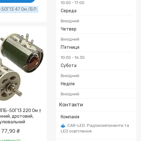
10:00
17:00
50Г13 47 Ом /B.P.
Середа
Вихідний
Четвер
Вихідний
Пʼятниця
10:00
16:30
Субота
Вихідний
Неділя
Вихідний
Контакти
ППБ-50Г13 220 Ом ±
нний, дротовий,
улювальний
CAR-LED. Радіокомпоненти та
177,90 ₴
LED освітлення.
 наявності