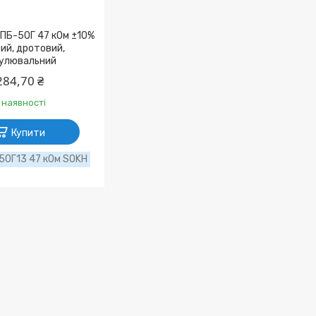
ПБ-50Г 47 кОм ±10%
ий, дротовий,
улювальний
284,70 ₴
 наявності
Купити
50Г13 47 кОм SOKH