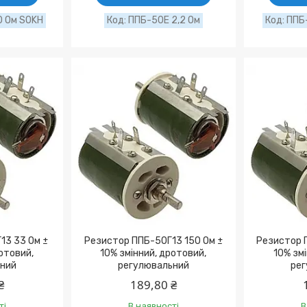
0 Ом SOKH
ППБ-50Е 2,2 Ом
ППБ-
13 33 Ом ±
Резистор ППБ-50Г13 150 Ом ±
Резистор 
ротовий,
10% змінний, дротовий,
10% змі
ний
регулювальний
рег
₴
189,80 ₴
ті
В наявності
В