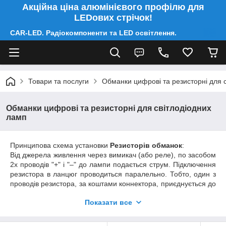
Акційна ціна алюмінієвого профілю для
LEDових стрічок!
CAR-LED. Радіокомпоненти та LED освітлення.
Товари та послуги
Обманки цифрові та резисторні для 
Обманки цифрові та резисторні для світлодіодних
ламп
Принципова схема установки
Резисторів обманок
:
Від джерела живлення через вимикач (або реле), по засобом
2х проводів "+" і "–" до лампи подається струм. Підключення
резистора в ланцюг проводиться паралельно. Тобто, один з
проводів резистора, за коштами коннектора, приєднується до
плюсового проводу, другий провід резистора приєднується
Показати все
до мінусового. Внаслідок чого виходить стабільна система,
що відповідає заводськими характеристиками.