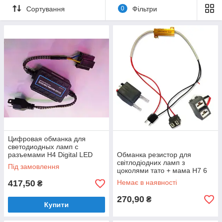
Сортування
0
Фільтри
Цифровая обманка для
светодиодных ламп с
разъемами H4 Digital LED
Обманка резистор для
warning canceller
світлодіодних ламп з
Під замовлення
цоколями тато + мама H7 6
Om 50 W
417,50
Немає в наявності
₴
270,90
₴
Купити