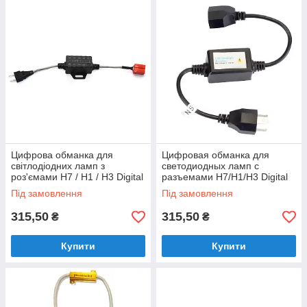
Цифрова обманка для
Цифровая обманка для
світлодіодних ламп з
светодиодных ламп с
роз'ємами H7 / H1 / H3 Digital
разъемами H7/H1/H3 Digital
LED warning canceller
LED warning canceller
Під замовлення
Під замовлення
315,50
315,50
₴
₴
Купити
Купити