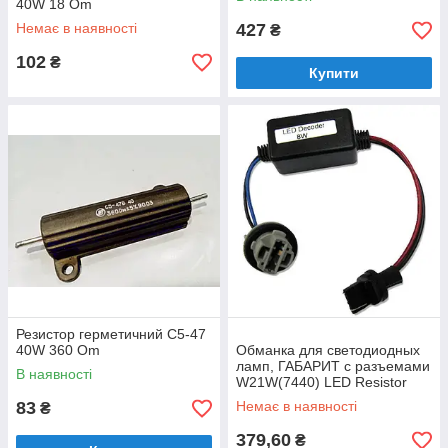
40W 18 Om
Немає в наявності
427
₴
102
₴
Купити
Резистор герметичний С5-47
40W 360 Om
Обманка для светодиодных
ламп, ГАБАРИТ с разъемами
В наявності
W21W(7440) LED Resistor
Warnning canceller
83
Немає в наявності
₴
379,60
₴