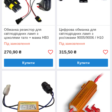
Обманка резистор для
Цифрова обманка для
світлодіодних ламп з
світлодіодних ламп з
цоколями тато + мама HB3
роз'ємами 9005/9006 / H10
(HB4) (H10) 6 Om 50 W
Digital LED warning canceller
Під замовлення
Під замовлення
270,90
315,50
₴
₴
Купити
Купити