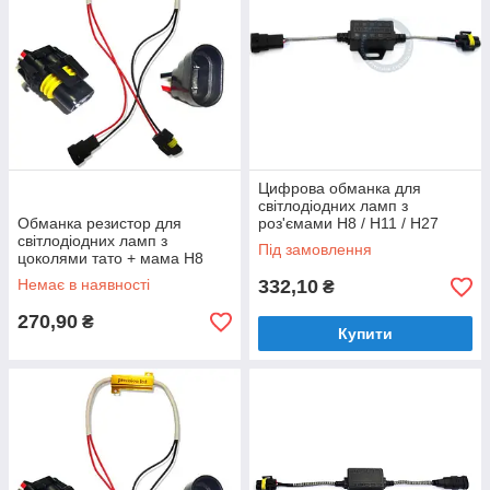
Цифрова обманка для
світлодіодних ламп з
Обманка резистор для
роз'ємами H8 / H11 / H27
світлодіодних ламп з
Digital LED warning canceller
Під замовлення
цоколями тато + мама H8
(H9, H11, H27) 6 Om 50 W
Немає в наявності
332,10
₴
270,90
₴
Купити