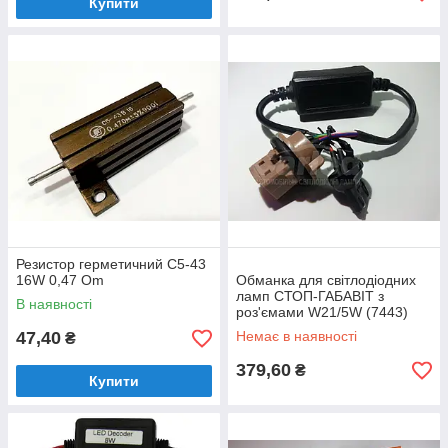
Купити
Резистор герметичний С5-43
16W 0,47 Om
Обманка для світлодіодних
ламп СТОП-ГАБАВІТ з
В наявності
роз'ємами W21/5W (7443)
LED Resistor Warnning
47,40
Немає в наявності
₴
canceller
379,60
₴
Купити