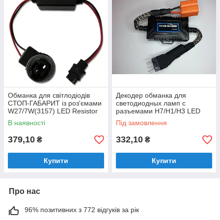
Обманка для світлодіодів
Декодер обманка для
СТОП-ГАБАРИТ із роз'ємами
светодиодных ламп с
W27/7W(3157) LED Resistor
разъемами H7/H1/H3 LED
Warnning canceller
Headlight warnning canc
В наявності
Під замовлення
379,10
332,10
₴
₴
Купити
Купити
Про нас
96% позитивних з 772 відгуків за рік