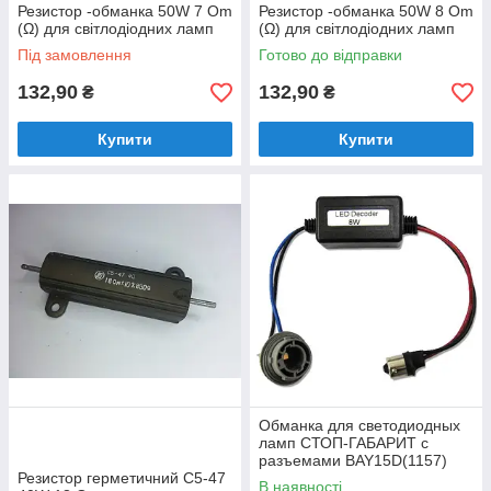
Резистор -обманка 50W 7 Om
Резистор -обманка 50W 8 Om
(Ω) для світлодіодних ламп
(Ω) для світлодіодних ламп
Під замовлення
Готово до відправки
132,90
132,90
₴
₴
Купити
Купити
Обманка для светодиодных
ламп СТОП-ГАБАРИТ с
разъемами BAY15D(1157)
Резистор герметичний С5-47
Warnning canceller
В наявності