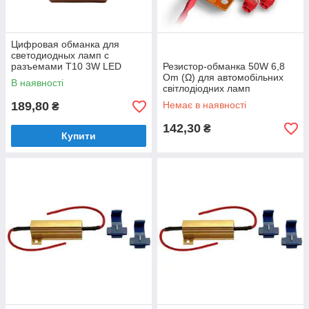
Цифровая обманка для
светодиодных ламп с
разъемами T10 3W LED
Резистор-обманка 50W 6,8
Warnning canceller
Om (Ω) для автомобільних
В наявності
світлодіодних ламп
189,80
Немає в наявності
₴
142,30
₴
Купити