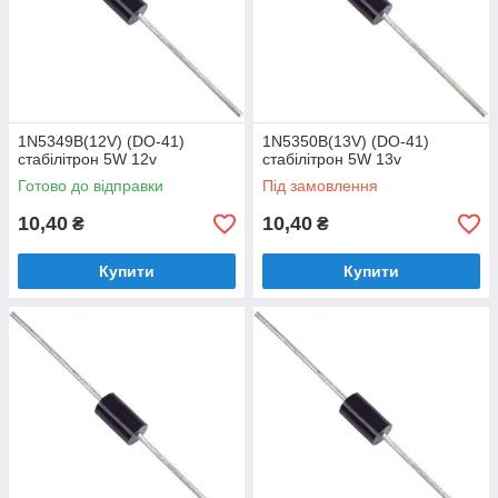
1N5349B(12V) (DO-41)
1N5350B(13V) (DO-41)
стабілітрон 5W 12v
стабілітрон 5W 13v
Готово до відправки
Під замовлення
10,40
10,40
₴
₴
Купити
Купити