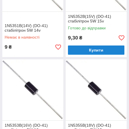
1N5352B(15V) (DO-41)
стабілітрон 5W 15v
1N5351B(14V) (DO-41)
Готово до відправки
стабілітрон 5W 14v
Немає в наявності
9,30
₴
9
₴
Купити
1N5353B(16V) (DO-41)
1N5355B(18V) (DO-41)