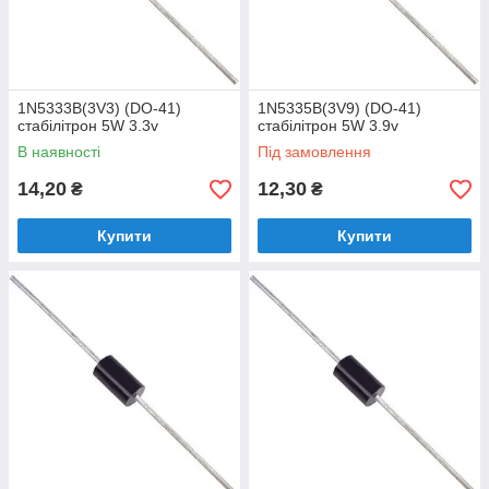
1N5333B(3V3) (DO-41)
1N5335B(3V9) (DO-41)
стабілітрон 5W 3.3v
стабілітрон 5W 3.9v
В наявності
Під замовлення
14,20
12,30
₴
₴
Купити
Купити