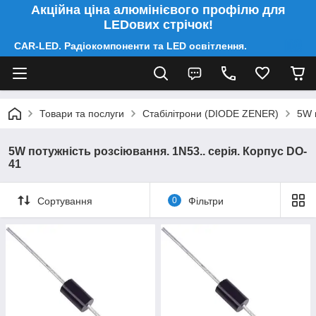
Акційна ціна алюмінієвого профілю для
LEDових стрічок!
CAR-LED. Радіокомпоненти та LED освітлення.
Товари та послуги
Стабілітрони (DIODE ZENER)
5W 
5W потужність розсіювання. 1N53.. серія. Корпус DO-
41
Сортування
0
Фільтри