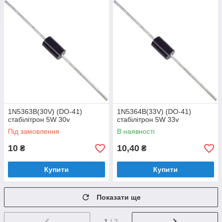
1N5363B(30V) (DO-41)
1N5364B(33V) (DO-41)
стабілітрон 5W 30v
стабілітрон 5W 33v
Під замовлення
В наявності
10
10,40
₴
₴
Купити
Купити
Показати ще
1
/ 2