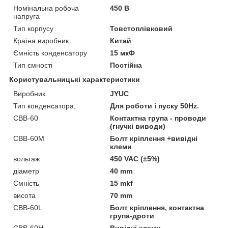
Номінальна робоча
450 В
напруга
Тип корпусу
Товстоплівковий
Країна виробник
Китай
Ємність конденсатору
15 мкФ
Тип ємності
Постійна
Користувальницькі характеристики
Виробник
JYUC
Тип конденсатора,
Для роботи і пуску 50Hz.
CBB-60
Контактна група - проводи
(гнучкі виводи)
CBB-60М
Болт кріплення +вивідні
клеми
вольтаж
450 VAC (±5%)
діаметр
40 mm
Ємність
15 mkf
висота
70 mm
CBB-60L
Болт кріплення, контактна
група-дроти