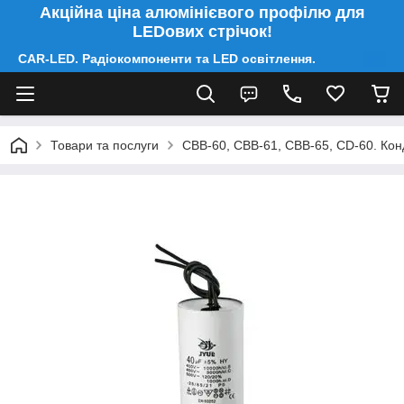
Акційна ціна алюмінієвого профілю для
LEDових стрічок!
CAR-LED. Радіокомпоненти та LED освітлення.
Товари та послуги
CBB-60, CBB-61, CBB-65, CD-60. Конд