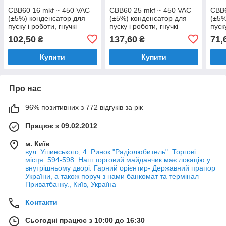
CBB60 16 mkf ~ 450 VAC
CBB60 25 mkf ~ 450 VAC
CBB6
(±5%) конденсатор для
(±5%) конденсатор для
(±5%
пуску і роботи, гнучкі
пуску і роботи, гнучкі
пуск
дротяні виводи (40*70
дротяні виводи BIG (44*70
дрот
102,50
137,60
71,
₴
₴
mm)
mm)
mm)
Купити
Купити
Про нас
96% позитивних з 772 відгуків за рік
Працює з 09.02.2012
м. Київ
вул. Ушинського, 4. Ринок "Радіолюбитель". Торгові
місця: 594-598. Наш торговий майданчик має локацію у
внутрішньому дворі. Гарний орієнтир- Державний прапор
України, а також поруч з нами банкомат та термінал
Приватбанку., Київ, Україна
Контакти
Сьогодні працює з 10:00 до 16:30