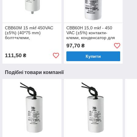
CBB60M 15 mkf 450VAC
CBB60H 15,0 mkf - 450
(±5%) (40*75 mm)
VAC (±5%) контакти-
болт+клеми,
клеми, конденсатор для
поліпропіленовий
пуску і роботи (35*65 mm)
97,70
₴
конденсатор для пуску та
роботи
111,50
₴
Купити
Подібні товари компанії