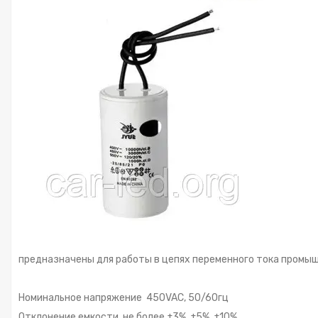
предназначены для работы в цепях переменного тока промы
Номинальное напряжение 450VAC, 50/60гц
Отклонение емкости, не более ±3%, ±5%, ±10%