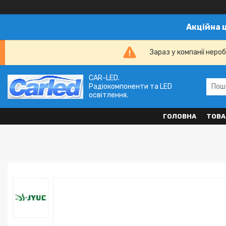
Акційна 
Зараз у компанії неро
CAR-LED.
Радіокомпоненти та LED
освітлення.
ГОЛОВНА
ТОВА