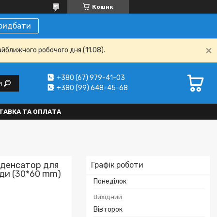
Кошик
ридбати
айближчого робочого дня (11.08).
+380 (67) 979-41-03
и
+380 (99) 648-45-68
ТАВКА ТА ОПЛАТА
нденсатор для
Графік роботи
води (30*60 mm)
Понеділок
Вихідний
Вівторок