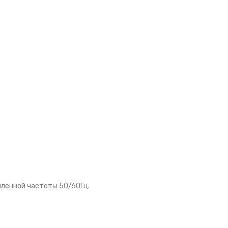
шленной частоты 50/60Гц.