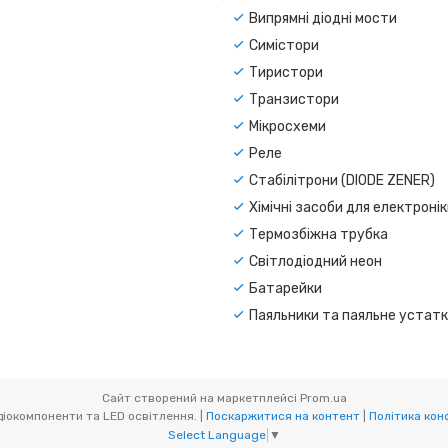
Випрямні діодні мости
Симістори
Тиристори
Транзистори
Мікросхеми
Реле
Стабілітрони (DIODE ZENER)
Хімічні засоби для електроні
Термозбіжна трубка
Світлодіодний неон
Батарейки
Паяльники та паяльне устат
Сайт створений на маркетплейсі
Prom.ua
CAR-LED. Радіокомпоненти та LED освітлення. |
Поскаржитися на контент
|
Політика кон
Select Language
▼