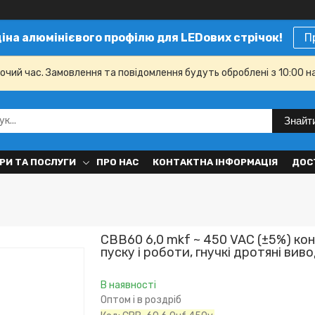
ціна алюмінієвого профілю для LEDових стрічок!
П
бочий час. Замовлення та повідомлення будуть оброблені з 10:00 н
Знайт
РИ ТА ПОСЛУГИ
ПРО НАС
КОНТАКТНА ІНФОРМАЦІЯ
ДОС
CBB60 6,0 mkf ~ 450 VAC (±5%) ко
пуску і роботи, гнучкі дротяні ви
В наявності
Оптом і в роздріб