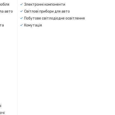
мобіля
Электронні компоненти
тла авто
Світлові прибори для авто
Побутове світлодіодне освітлення
 та
Комутація
і
очі