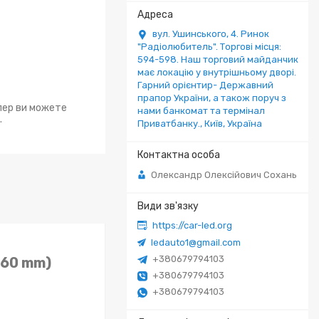
вул. Ушинського, 4. Ринок
"Радіолюбитель". Торгові місця:
594-598. Наш торговий майданчик
має локацію у внутрішньому дворі.
Гарний орієнтир- Державний
прапор України, а також поруч з
епер ви можете
нами банкомат та термінал
.
Приватбанку., Київ, Україна
Олександр Олексійович Сохань
https://car-led.org
ledauto1@gmail.com
+380679794103
*60 mm)
+380679794103
+380679794103