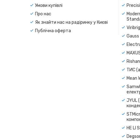
Умови купівлі
Precis
Про нас
Modern
Standa
Як знайти нас на радіринку у Києві
Viribr
Публічна оферта
Gauss 
Electr
MAXUS
Rishan
ТИС (а
Mean 
Samwh
електр
JYUL (
конде
STMicr
компо
HE LI 
Degso