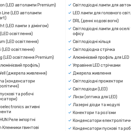
ion (LED автолампи Premium)
Світлодіодні лампи для авто
 Line (LED автолампи
LED лампи для головного сві
rt)
DRL (денні ходові вогні)
ight (LED лампи з дімінгом)
Світлодіодні лампи для оселі
(LED освітлення)
офісу
um (LED освітлення)
Світлодіодні кільця
 (LED освітлення)
Світлодіодна стрічка
g (LED освітлення Premium)
Алюмінієвий профіль для LED
люмінієвий профіль)
Управіння LED стрічками
Well (джерела живлення)
Джерела живлення
a (конденсатори
Світлодіодні прожектори
олітичні)
Світлодіоди (LED)
пускові та робочі
Лінзи (оптика для LED)
нсатори)
Лазерні діоди та модулі
oelectronics активні
ненти
Конектори та роз'єми
SHUN Реле імпортні
Конденсатори електролітичн
n Клемники гвинтові
Конденсатори пускові та роб