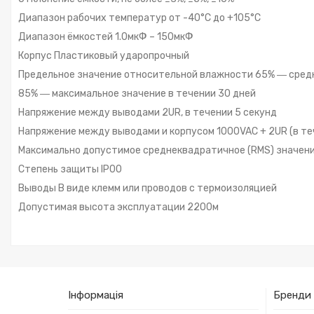
Диапазон рабочих температур от -40°С до +105°С
Диапазон ёмкостей 1.0мкФ – 150мкФ
Корпус Пластиковый ударопрочный
Предельное значение относительной влажности 65% ― сред
85% ― максимальное значение в течении 30 дней
Напряжение между выводами 2UR, в течении 5 секунд
Напряжение между выводами и корпусом 1000VAC + 2UR (в те
Максимально допустимое среднеквадратичное (RMS) значение 
Степень защиты IP00
Выводы В виде клемм или проводов с термоизоляцией
Допустимая высота эксплуатации 2200м
Інформація
Бренди