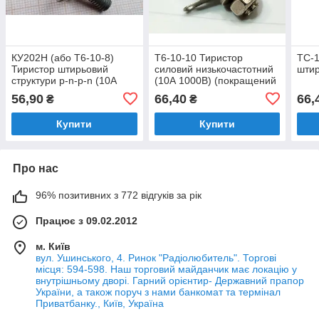
КУ202Н (або Т6-10-8)
Т6-10-10 Тиристор
ТС-1
Тиристор штирьовий
силовий низькочастотний
штир
структури p-n-p-n (10А
(10А 1000В) (покращений
400В)
аналог КУ202Н)
56,90
66,40
66,
₴
₴
Купити
Купити
Про нас
96% позитивних з 772 відгуків за рік
Працює з 09.02.2012
м. Київ
вул. Ушинського, 4. Ринок "Радіолюбитель". Торгові
місця: 594-598. Наш торговий майданчик має локацію у
внутрішньому дворі. Гарний орієнтир- Державний прапор
України, а також поруч з нами банкомат та термінал
Приватбанку., Київ, Україна