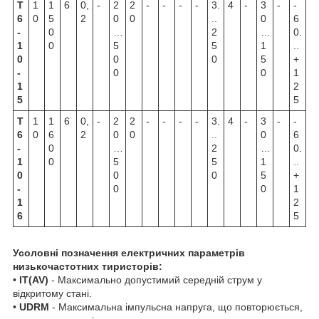
Т
1
1
6
0,
-
2
2
-
-
-
-
3.
4
-
3
-
-
6
0
5
2
0
0
..
0
6
-
0
…
2
…
0.
1
0
5
5
1
..
0
0
0
5
+
-
0
0
1
1
2
5
5
Т
1
1
6
0,
-
2
2
-
-
-
-
3.
4
-
3
-
-
6
0
6
2
0
0
..
0
6
-
0
…
2
…
0.
1
0
5
5
1
..
0
0
0
5
+
-
0
0
1
1
2
6
5
Усоловні позначення електричних параметрів
низькочастотних тиристорів:
•
I
T(AV)
- Максимально допустимий середній струм у
відкритому стані.
•
U
DRM
- Максимальна імпульсна напруга, що повторюється,