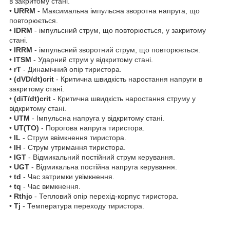
в закритому стані.
•
U
RRM
- Максимальна імпульсна зворотна напруга, що
повторюється.
•
I
DRM
- імпульсний струм, що повторюється, у закритому
стані.
•
I
RRM
- імпульсний зворотний струм, що повторюється.
•
I
TSM
- Ударний струм у відкритому стані.
•
r
T
- Динамічний опір тиристора.
•
(dV
D
/dt)
crit
- Критична швидкість наростання напруги в
закритому стані.
•
(di
T
/dt)
crit
- Критична швидкість наростання струму у
відкритому стані.
•
U
TM
- Імпульсна напруга у відкритому стані.
•
U
T(TO)
- Порогова напруга тиристора.
•
I
L
- Струм ввімкнення тиристора.
•
I
H
- Струм утримання тиристора.
•
I
GT
- Відмикальний постійний струм керування.
•
U
GT
- Відмикальна постійна напруга керування.
•
t
d
- Час затримки увімкнення.
•
t
q
- Час вимкнення.
•
R
thjc
- Тепловий опір перехід-корпус тиристора.
•
T
j
- Температура переходу тиристора.