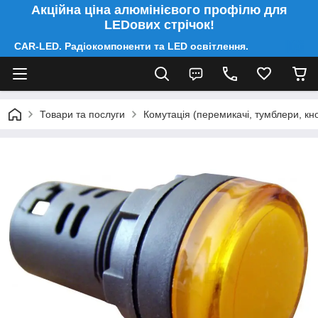
Акційна ціна алюмінієвого профілю для
LEDових стрічок!
CAR-LED. Радіокомпоненти та LED освітлення.
Товари та послуги
Комутація (перемикачі, тумблери, кно