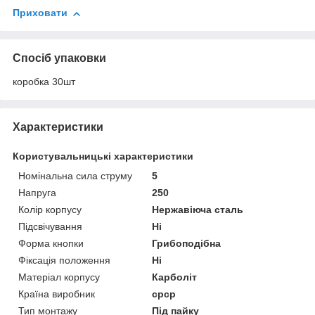
Приховати
Спосіб упаковки
коробка 30шт
Характеристики
Користувальницькі характеристики
Номінальна сила струму
5
Напруга
250
Колір корпусу
Нержавіюча сталь
Підсвічування
Ні
Форма кнопки
Грибоподібна
Фіксація положення
Ні
Матеріал корпусу
Карболіт
Країна виробник
срср
Тип монтажу
Під пайку