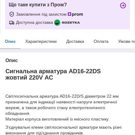
Що таке купити з Пром?
Замовлення під захистом
Доступна доставка
Опис
Характеристики
Доставка
Оплата
Умови п
Опис
Сигнальна арматура AD16-22DS
жовтий 220V АC
Світлосигнальна арматура AD16-22D/S діаметром 22 мм
призначена для індикації наявності напруги електричної
мережі, а також робочого стану електротехнічного
обладнання.
Матеріал корпуса виготовлений із якісного пластику.
З’єднувальні клеми світлосигнальної арматури мають різні
виконання для під’єднання провідників.