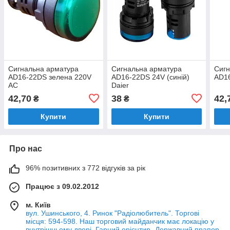
Сигнальна арматура
Сигнальна арматура
Сигн
AD16-22DS зелена 220V
AD16-22DS 24V (синій)
AD1
АC
Daier
42,70
38
42,
₴
₴
Купити
Купити
Про нас
96% позитивних з 772 відгуків за рік
Працює з 09.02.2012
м. Київ
вул. Ушинського, 4. Ринок "Радіолюбитель". Торгові
місця: 594-598. Наш торговий майданчик має локацію у
внутрішньому дворі. Гарний орієнтир- Державний прапор