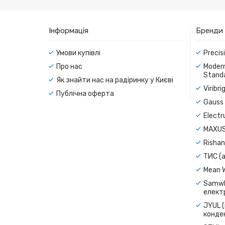
Інформація
Бренди
Умови купівлі
Precis
Про нас
Modern
Standa
Як знайти нас на радіринку у Києві
Viribr
Публічна оферта
Gauss 
Electr
MAXUS
Rishan
ТИС (а
Mean 
Samwh
електр
JYUL (
конде