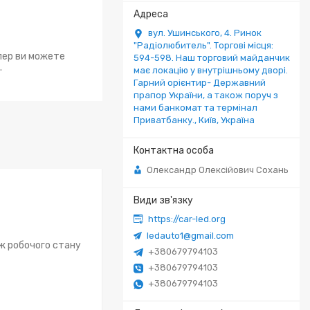
вул. Ушинського, 4. Ринок
"Радіолюбитель". Торгові місця:
епер ви можете
594-598. Наш торговий майданчик
.
має локацію у внутрішньому дворі.
Гарний орієнтир- Державний
прапор України, а також поруч з
нами банкомат та термінал
Приватбанку., Київ, Україна
Олександр Олексійович Сохань
https://car-led.org
ledauto1@gmail.com
ож робочого стану
+380679794103
+380679794103
+380679794103