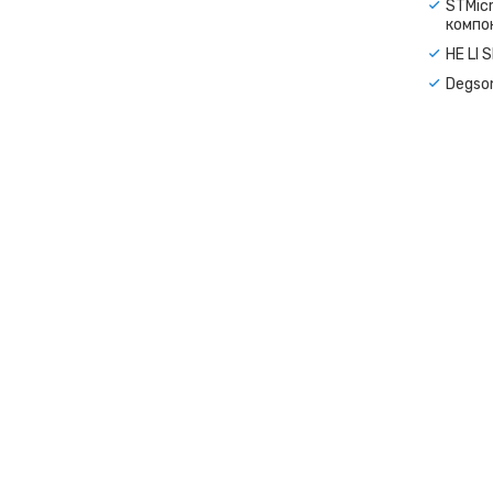
STMicr
компо
HE LI 
Degso