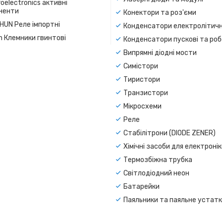
oelectronics активні
ненти
Конектори та роз'єми
SHUN Реле імпортні
Конденсатори електролітичн
n Клемники гвинтові
Конденсатори пускові та роб
Випрямні діодні мости
Симістори
Тиристори
Транзистори
Мікросхеми
Реле
Стабілітрони (DIODE ZENER)
Хімічні засоби для електроні
Термозбіжна трубка
Світлодіодний неон
Батарейки
Паяльники та паяльне устат