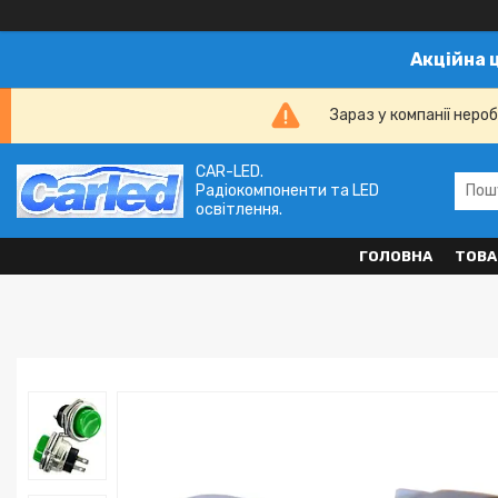
Акційна 
Зараз у компанії неро
CAR-LED.
Радіокомпоненти та LED
освітлення.
ГОЛОВНА
ТОВА