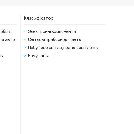
Класифікатор
мобіля
Электронні компоненти
тла авто
Світлові прибори для авто
Побутове світлодіодне освітлення
 та
Комутація