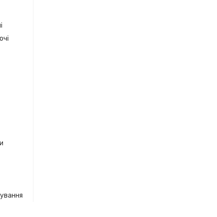
і
очі
ки
кування