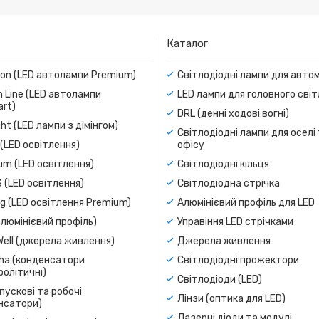
Каталог
ion (LED автолампи Premium)
Світлодіодні лампи для авто
 Line (LED автолампи
LED лампи для головного сві
rt)
DRL (денні ходові вогні)
ight (LED лампи з дімінгом)
Світлодіодні лампи для оселі
(LED освітлення)
офісу
um (LED освітлення)
Світлодіодні кільця
 (LED освітлення)
Світлодіодна стрічка
g (LED освітлення Premium)
Алюмінієвий профіль для LED
люмінієвий профіль)
Управіння LED стрічками
Well (джерела живлення)
Джерела живлення
a (конденсатори
Світлодіодні прожектори
олітичні)
Світлодіоди (LED)
пускові та робочі
Лінзи (оптика для LED)
нсатори)
Лазерні діоди та модулі