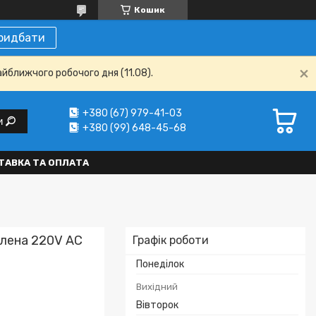
Кошик
ридбати
айближчого робочого дня (11.08).
+380 (67) 979-41-03
и
+380 (99) 648-45-68
ТАВКА ТА ОПЛАТА
лена 220V АC
Графік роботи
Понеділок
Вихідний
Вівторок