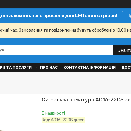
ціна алюмінієвого профілю для LEDових стрічок!
П
бочий час. Замовлення та повідомлення будуть оброблені з 10:00 н
Знайт
РИ ТА ПОСЛУГИ
ПРО НАС
КОНТАКТНА ІНФОРМАЦІЯ
ДОС
Сигнальна арматура AD16-22DS зе
В наявності
Код:
AD16-22DS green