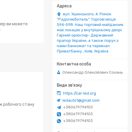
вул. Ушинського, 4. Ринок
"Радіолюбитель". Торгові місця:
епер ви можете
594-598. Наш торговий майданчик
.
має локацію у внутрішньому дворі.
Гарний орієнтир- Державний
прапор України, а також поруч з
нами банкомат та термінал
Приватбанку., Київ, Україна
Олександр Олексійович Сохань
https://car-led.org
ledauto1@gmail.com
ож робочого стану
+380679794103
+380679794103
+380679794103