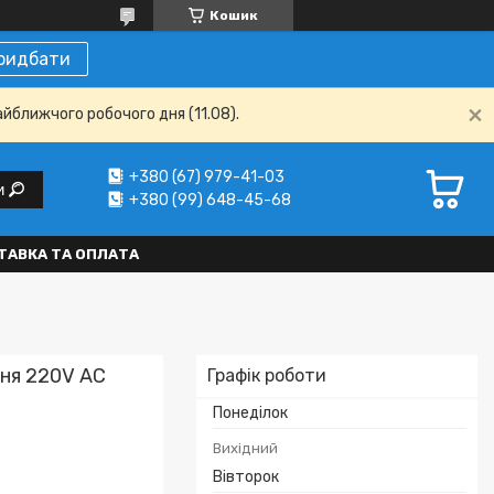
Кошик
ридбати
айближчого робочого дня (11.08).
+380 (67) 979-41-03
и
+380 (99) 648-45-68
ТАВКА ТА ОПЛАТА
ня 220V АC
Графік роботи
Понеділок
Вихідний
Вівторок