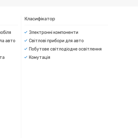
Класифікатор
мобіля
Электронні компоненти
тла авто
Світлові прибори для авто
Побутове світлодіодне освітлення
 та
Комутація