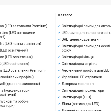
Каталог
ion (LED автолампи Premium)
Світлодіодні лампи для авто
 Line (LED автолампи
LED лампи для головного сві
rt)
DRL (денні ходові вогні)
ight (LED лампи з дімінгом)
Світлодіодні лампи для оселі
(LED освітлення)
офісу
um (LED освітлення)
Світлодіодні кільця
 (LED освітлення)
Світлодіодна стрічка
g (LED освітлення Premium)
Алюмінієвий профіль для LED
люмінієвий профіль)
Управіння LED стрічками
Well (джерела живлення)
Джерела живлення
a (конденсатори
Світлодіодні прожектори
олітичні)
Світлодіоди (LED)
пускові та робочі
Лінзи (оптика для LED)
нсатори)
Лазерні діоди та модулі