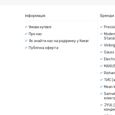
Інформація
Бренди
Умови купівлі
Precis
Про нас
Modern
Standa
Як знайти нас на радіринку у Києві
Viribr
Публічна оферта
Gauss 
Electr
MAXUS
Rishan
ТИС (а
Mean 
Samwh
електр
JYUL (
конде