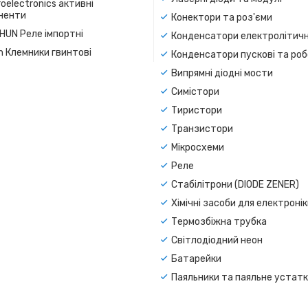
oelectronics активні
ненти
Конектори та роз'єми
SHUN Реле імпортні
Конденсатори електролітичн
n Клемники гвинтові
Конденсатори пускові та роб
Випрямні діодні мости
Симістори
Тиристори
Транзистори
Мікросхеми
Реле
Стабілітрони (DIODE ZENER)
Хімічні засоби для електроні
Термозбіжна трубка
Світлодіодний неон
Батарейки
Паяльники та паяльне устат