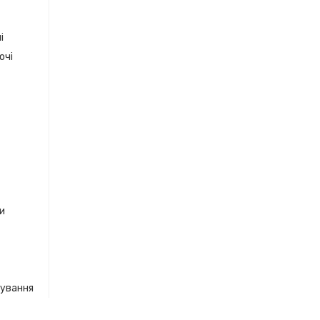
і
очі
ки
кування