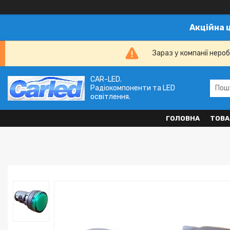
Акційна 
Зараз у компанії неро
CAR-LED.
Радіокомпоненти та LED
освітлення.
ГОЛОВНА
ТОВА