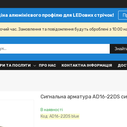
ціна алюмінієвого профілю для LEDових стрічок!
П
бочий час. Замовлення та повідомлення будуть оброблені з 10:00 н
Знайт
РИ ТА ПОСЛУГИ
ПРО НАС
КОНТАКТНА ІНФОРМАЦІЯ
ДОС
Сигнальна арматура AD16-22DS си
В наявності
Код:
AD16-22DS blue