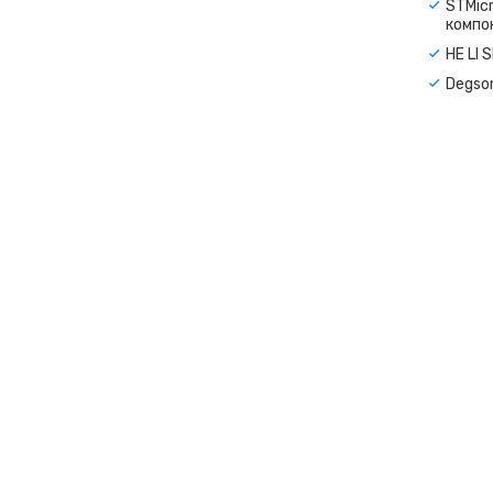
STMicr
компо
HE LI 
Degso