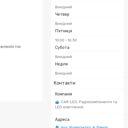
Вихідний
Четвер
Вихідний
Пʼятниця
10:00
16:30
овленістю
Субота
Вихідний
Неділя
Вихідний
Контакти
CAR-LED. Радіокомпоненти та
LED освітлення.
вул. Ушинського, 4. Ринок