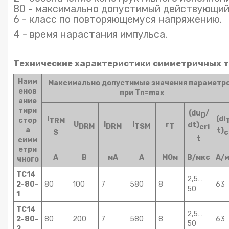
80 - максимально допустимый действующий 
6 - класс по повторяющемуся напряжению.
4 - время нарастания импульса.
Технические характеристики симметричных т
Наим
Максимально допустимые значения параметр
енов
при Тп=max
ание
тири
(du
/
D
I
(di
стор
TRM
U
I
I
r
dt)
DRM
DRM
TSM
T
cri
а
t)
S
c
t
симм
етри
А
В
мА
А
МОм
В/мкс
А/
чного
ТС14
2,5…
2-80-
80
100
7
580
8
63
50
1
ТС14
2,5…
2-80-
80
200
7
580
8
63
50
2