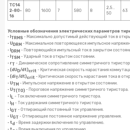
ТС14
2,5…
2-80-
80
1600
7
580
8
63
50
16
Условные обозначения электрических параметров тир
•
I
- Максимально допустимый действующий ток в откр
TRMS
•
U
- Максимальное повторяющееся импульсное напряжен
DRM
•
I
- Повторяющийся импульсный ток в закрытом состоян
DRM
•
I
- Ударный ток в открытом состоянии.
TSM
•
r
- Динамическое сопротивление симметричного тиристор
T
•
(dU
/dt)
- Критическая скорость нарастания коммутац
D
crit
•
(di
/dt)
- Критическая скорость нарастания тока в отк
T
crit
•
U
- Импульсное напряжение в открытом состоянии.
TM
•
U
- Пороговое напряжение симметричного тиристора.
T(TO)
•
I
- Ток включения симметричного тиристора.
L
•
I
- Ток удержания симметричного тиристора.
H
•
I
- Отпирающий постоянный ток управления.
GT
•
U
- Отпирающее постоянное напряжение управления.
GT
•
t
- Время задержки включения по управлению.
d
•
t
- Время выключения по управлению.