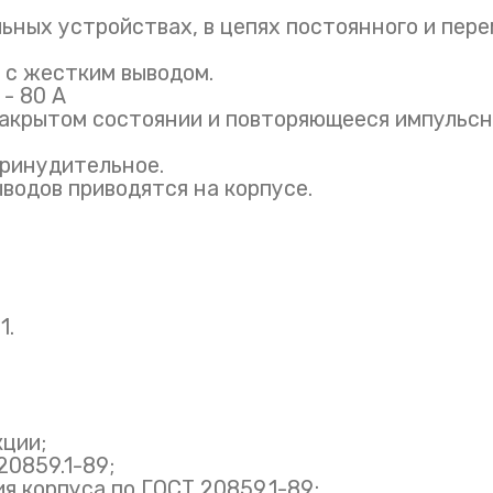
ьных устройствах, в цепях постоянного и пере
 с жестким выводом.
- 80 А
акрытом состоянии и повторяющееся импульсн
ринудительное.
водов приводятся на корпусе.
1.
кции;
20859.1-89;
я корпуса по ГОСТ 20859.1-89;