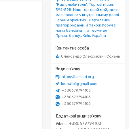
"Радіолюбитель". Торгові місця:
594-598. Наш торговий майданчик
має локацію у внутрішньому дворі.
Гарний орієнтир- Державний
прапор України, а також поруч з
нами банкомат та термінал
Приватбанку., Київ, Україна
Олександр Олексійович Сохань
https://car-led.org
ledauto1@gmail.com
+380679794103
+380679794103
+380679794103
Viber
+380679794103