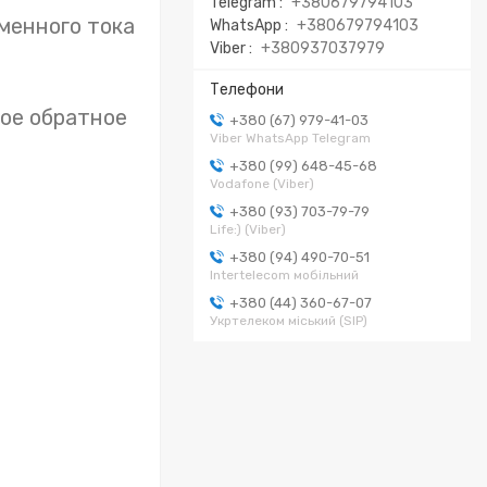
Telegram
+380679794103
менного тока
WhatsApp
+380679794103
Viber
+380937037979
ое обратное
+380 (67) 979-41-03
Viber WhatsApp Telegram
+380 (99) 648-45-68
Vodafone (Viber)
+380 (93) 703-79-79
Life:) (Viber)
+380 (94) 490-70-51
Intertelecom мобільний
+380 (44) 360-67-07
Укртелеком міський (SIP)