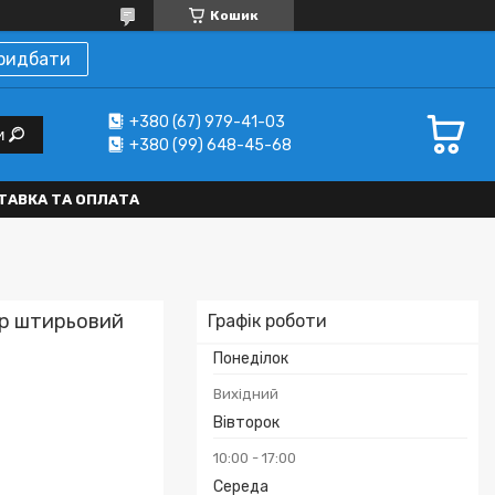
Кошик
ридбати
+380 (67) 979-41-03
и
+380 (99) 648-45-68
ТАВКА ТА ОПЛАТА
ор штирьовий
Графік роботи
Понеділок
Вихідний
Вівторок
10:00
17:00
Середа