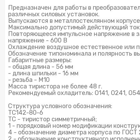
Предназначен для работы в преобразовател
различных силовых установок.
Выпускаются в металлостеклянном корпусе
Максимально допустимый действующий ток 
Повторяющееся импульсное напряжение в з
напряжение - 600 В
Охлаждение воздушное естественное или п
Обозначение типономинала и полярность вы
Габаритные размеры:
- общая длина - 56 мм
- длина шпильки - 16 мм
- резьба - М10
Масса тиристора не более 48 г.
Рекомендуемый охладитель: О141, О241, О54
Структура условного обозначения:
ТС142-80-6
ТС - тиристор симметричный;
1 - порядковый номер модификации констру
4 - обозначение диаметра корпуса по ГОСТ 
2 - обозначение конструктивного исполнени