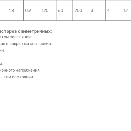
1,8
0,9
120
60
200
3
4
12
исторов симметричных:
ытом состоянии.
ие в закрытом состоянии.
ии.
а.
ионного напряжения.
рытом состоянии.