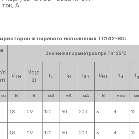
ток, А;
иристоров штыревого исполнения ТС142-80:
ов
Значения параметров при Тп=25°С
/d
U
T
T(T
U
I
I
I
U
t
t
TM
L
H
GT
GT
d
rit
O)
мкс
В
В
мА
мА
мА
В
мкс
м
1,8
0,9
120
60
200
3
4
12
1,8
0,9
120
60
200
3
4
12