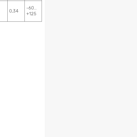
-60…
0,34
+125