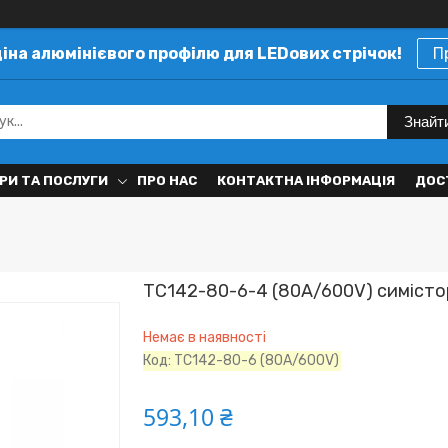
ціна алюмінієвого профілю для LEDових стрічок!
П
Знайт
РИ ТА ПОСЛУГИ
ПРО НАС
КОНТАКТНА ІНФОРМАЦІЯ
ДОС
ТС142-80-6-4 (80A/600V) симіст
Немає в наявності
Код:
ТС142-80-6 (80A/600V)
593,10 ₴