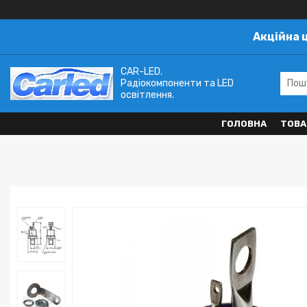
Акційна 
CAR-LED.
Радіокомпоненти та LED
освітлення.
ГОЛОВНА
ТОВА