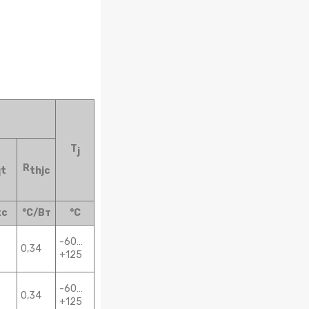
T
j
R
qt
thjc
кс
°С/Вт
°С
-60…
0,34
+125
-60…
0,34
+125