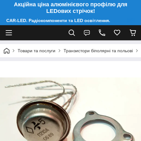
Акційна ціна алюмінієвого профілю для
LEDових стрічок!
CAR-LED. Радіокомпоненти та LED освітлення.
Товари та послуги
Транзистори біполярні та польові