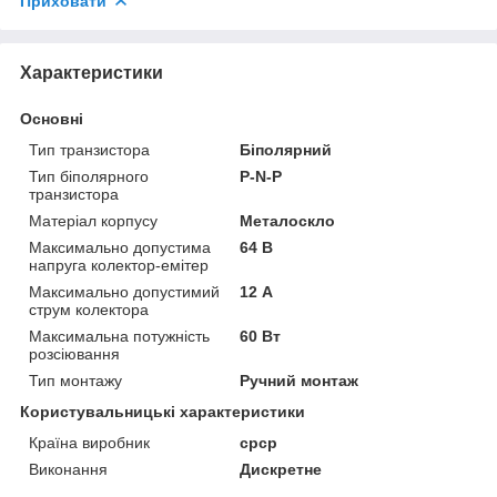
Приховати
Характеристики
Основні
Тип транзистора
Біполярний
Тип біполярного
P-N-P
транзистора
Матеріал корпусу
Металоскло
Максимально допустима
64 В
напруга колектор-емітер
Максимально допустимий
12 А
струм колектора
Максимальна потужність
60 Вт
розсіювання
Тип монтажу
Ручний монтаж
Користувальницькі характеристики
Країна виробник
срср
Виконання
Дискретне