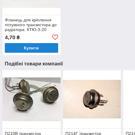
Фланець для кріплення
потужного транзистора до
радіатора: КТЮ-3-20
4,70
₴
Купити
Подібні товари компанії
П210В транзистор
П214Г транзистор
П214