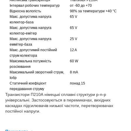
Інтервал робочих температур
от -60 до +70
Відносна вологість
98% за температури +40 °C
Макс. допустима напруга
65 V
колектор-база
Макс. допустима напруга
65 V
колектор-емітер
Макс. допустима напруга
25 V
еммітер-база
Макс. допустимий постійний
12 A
струм колектора
Максимальна потужність
60 W
розсіювання
Максимальний зворотний струм,
8 mA
Iобр
Статичний коефіцієнт
понад 15
передавання струму
Транзистори П210А німецькі сплавні структури p-n-p
універсальні. Застосовуються в перемикачах, вихідних
каскадах підсилювачів низької частоти, перетворювачах
постійної напруги.