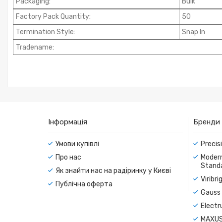
Packaging
:
Bulk
Factory Pack Quantity
:
50
Termination Style
:
Snap In
Tradename
:
Інформація
Бренди
Умови купівлі
Precis
Про нас
Modern
Standa
Як знайти нас на радіринку у Києві
Viribr
Публічна оферта
Gauss 
Electr
MAXUS