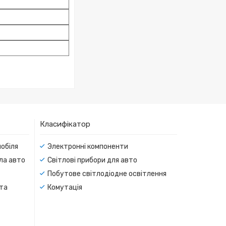
Класифікатор
мобіля
Электронні компоненти
тла авто
Світлові прибори для авто
Побутове світлодіодне освітлення
 та
Комутація