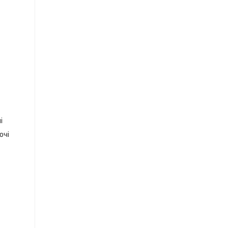
і
очі