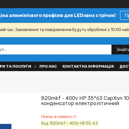
ціна алюмінієвого профілю для LEDових стрічок!
П
чий час. Замовлення та повідомлення будуть оброблені з 10:00 най
Знайт
РИ ТА ПОСЛУГИ
ПРО НАС
КОНТАКТНА ІНФОРМАЦІЯ
ДОС
820mkf - 400v HP 35*63 CapXon 1
конденсатор електролітичний
Немає в наявності
Код:
820mkf - 400v HP35-63