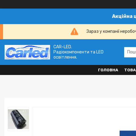
Акційна 
Зараз у компанії неробо
CAR-LED.
Радіокомпоненти та LED
освітлення.
ГОЛОВНА
ТОВА