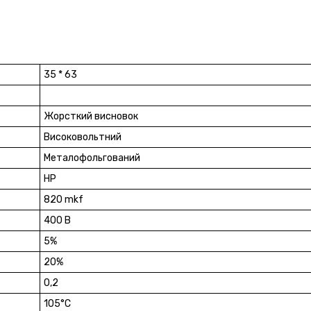
35 * 63
Жорсткий висновок
Високовольтний
Металофольгований
HP
820 mkf
400 В
5%
20%
0,2
105°C