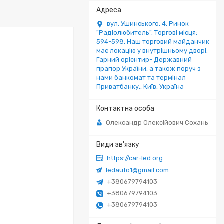
вул. Ушинського, 4. Ринок
"Радіолюбитель". Торгові місця:
594-598. Наш торговий майданчик
має локацію у внутрішньому дворі.
Гарний орієнтир- Державний
прапор України, а також поруч з
нами банкомат та термінал
Приватбанку., Київ, Україна
Олександр Олексійович Сохань
https://car-led.org
ledauto1@gmail.com
+380679794103
+380679794103
+380679794103