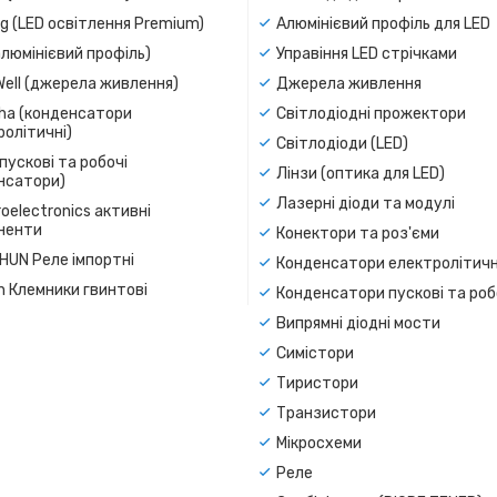
g (LED освітлення Premium)
Алюмінієвий профіль для LED
люмінієвий профіль)
Управіння LED стрічками
Well (джерела живлення)
Джерела живлення
a (конденсатори
Світлодіодні прожектори
олітичні)
Світлодіоди (LED)
пускові та робочі
Лінзи (оптика для LED)
нсатори)
Лазерні діоди та модулі
oelectronics активні
ненти
Конектори та роз'єми
SHUN Реле імпортні
Конденсатори електролітичн
n Клемники гвинтові
Конденсатори пускові та роб
Випрямні діодні мости
Симістори
Тиристори
Транзистори
Мікросхеми
Реле