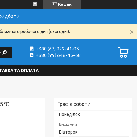
Кошик
ридбати
ближчого робочого дня (сьогодні).
+380 (67) 979-41-03
и
+380 (99) 648-45-68
ТАВКА ТА ОПЛАТА
05°C
Графік роботи
Понеділок
Вихідний
Вівторок