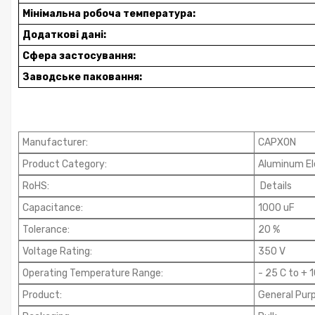
Мінімальна робоча температура:
Додаткові дані:
Сфера застосування:
Заводське паковання:
Manufacturer
:
CAPXON
Product Category
:
Aluminum Ele
RoHS
:
Details
Capacitance
:
1000 uF
Tolerance
:
20 %
Voltage Rating
:
350 V
Operating Temperature Range
:
- 25 C to + 
Product
:
General Purp