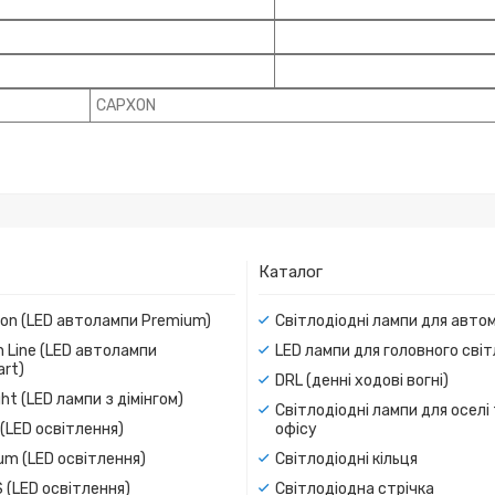
CAPXON
Каталог
ion (LED автолампи Premium)
Світлодіодні лампи для авто
 Line (LED автолампи
LED лампи для головного сві
rt)
DRL (денні ходові вогні)
ight (LED лампи з дімінгом)
Світлодіодні лампи для оселі
(LED освітлення)
офісу
um (LED освітлення)
Світлодіодні кільця
 (LED освітлення)
Світлодіодна стрічка