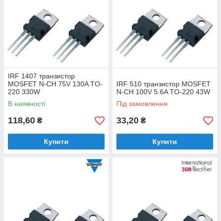
IRF 1407 транзистор
MOSFET N-CH 75V 130A TO-
IRF 510 транзистор MOSFET
220 330W
N-CH 100V 5.6A TO-220 43W
В наявності
Під замовлення
118,60
33,20
₴
₴
Купити
Купити