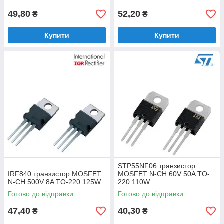
49,80
52,20
₴
₴
Купити
Купити
STP55NF06 транзистор
IRF840 транзистор MOSFET
MOSFET N-CH 60V 50A TO-
N-CH 500V 8A TO-220 125W
220 110W
Готово до відправки
Готово до відправки
47,40
40,30
₴
₴