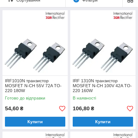
IRF1010N транзистор
IRF 1310N транзистор
MOSFET N-CH 55V 72A TO-
MOSFET N-CH 100V 42A TO-
220 180W
220 160W
Готово до відправки
В наявності
54,60
106,80
₴
₴
Купити
Купити