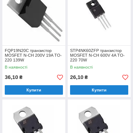
FQP19N20C транзистор
STP4NK60ZFP транзистор
MOSFET N-CH 200V 19A TO-
MOSFET N-CH 600V 4A TO-
220 139W
220 70W
В наявності
В наявності
36,10
26,10
₴
₴
Купити
Купити