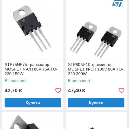
STP75NF75 транзистор
STP80NF10 транзистор
MOSFET N-CH 80V 75A TO-
MOSFET N-CH 100V 80A TO-
220 150W
220 300W
В наявності
В наявності
42,70
47,40
₴
₴
Купити
Купити