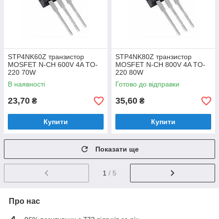
STP4NK60Z транзистор
STP4NK80Z транзистор
MOSFET N-CH 600V 4A TO-
MOSFET N-CH 800V 4A TO-
220 70W
220 80W
В наявності
Готово до відправки
23,70
35,60
₴
₴
Купити
Купити
Показати ще
1
/ 5
Про нас