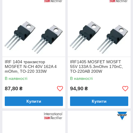
IRF 1404 транзистор
IRF1405 MOSFET MOSFT
MOSFET N-CH 40V 162A 4
55V 133A 5.3mOhm 170nC,
mOhm, TO-220 333W
TO-220AB 200W
В наявності
В наявності
87,80
94,90
₴
₴
Купити
Купити