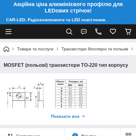
Акційна ціна алюмінієвого профілю для
LEDових стрічок!
CAR-LED. Радіокомпоненти та LED освітлення.
Товари та послуги
Транзистори біполярні та польові
MOSFET (польові) транзистори TO-220 тип корпусу
Показати все
Сортування
0
Фільтри