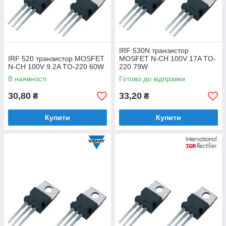
IRF 530N транзистор
IRF 520 транзистор MOSFET
MOSFET N-CH 100V 17A TO-
N-CH 100V 9.2A TO-220 60W
220 79W
В наявності
Готово до відправки
30,80
33,20
₴
₴
Купити
Купити