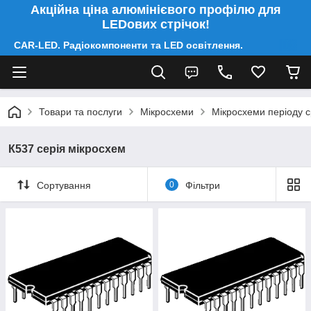
Акційна ціна алюмінієвого профілю для
LEDових стрічок!
CAR-LED. Радіокомпоненти та LED освітлення.
Товари та послуги
Мікросхеми
Мікросхеми періоду 
К537 серія мікросхем
Сортування
0
Фільтри