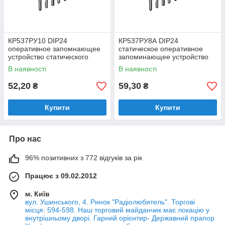
КР537РУ10 DIP24
КР537РУ8А DIP24
оперативное запомнающее
статическое оперативное
устройство статического
запоминающее устройство
типа, изготовленное по
емкостью 16 кбит (2к х 8)
В наявності
В наявності
КМОП технологии
52,20
59,30
₴
₴
Купити
Купити
Про нас
96% позитивних з 772 відгуків за рік
Працює з 09.02.2012
м. Київ
вул. Ушинського, 4. Ринок "Радіолюбитель". Торгові
місця: 594-598. Наш торговий майданчик має локацію у
внутрішньому дворі. Гарний орієнтир- Державний прапор