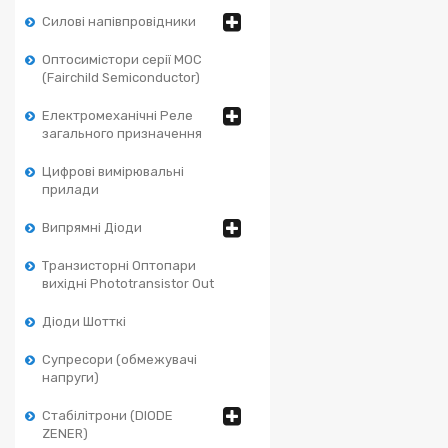
Силові напівпровідники
Оптосимістори серії MOC
(Fairchild Semiconductor)
Електромеханічні Реле
загального призначення
Цифрові вимірювальні
прилади
Випрямні Діоди
Транзисторні Оптопари
вихідні Phototransistor Out
Діоди Шотткі
Супресори (обмежувачі
напруги)
Стабілітрони (DIODE
ZENER)