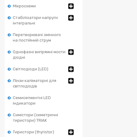
Мікросхеми
Стабілізатори напруги
інтегральні
Перетворювачі змінного
на постійний струм
Однофазні випрямні мости
діодні
Світлодіоди (LED)
Лінзи каліматорні для
світлодіодів
Семисегментні LED
індикатори
Симістори (симетричні
тиристори) TRIAK
Тиристори (thyristor)