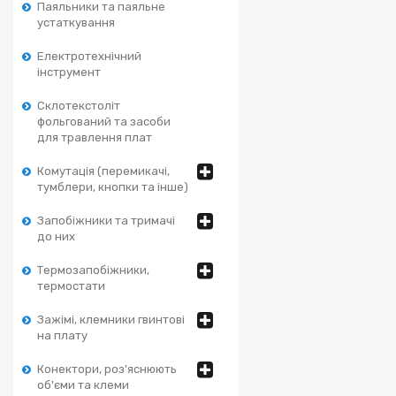
Паяльники та паяльне
устаткування
Електротехнічний
інструмент
Склотекстоліт
фольгований та засоби
для травлення плат
Комутація (перемикачі,
тумблери, кнопки та інше)
Запобіжники та тримачі
до них
Термозапобіжники,
термостати
Зажімі, клемники гвинтові
на плату
Конектори, роз'яснюють
об'єми та клеми