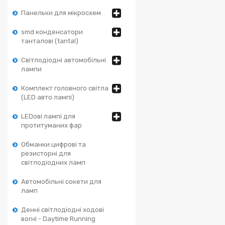
Панельки для мікросхем
smd конденсатори
танталові (tantal)
Світлодіодні автомобільні
лампи
Комплект головного світла
(LED авто лампі)
LEDові лампі для
протитуманих фар
Обманки цифрові та
резисторні для
світлодіодних ламп
Автомобільні сокети для
ламп
Денні світлодіодні ходові
вогні - Daytime Running