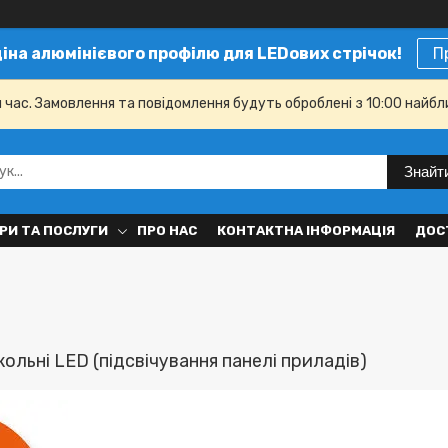
ціна алюмінієвого профілю для LEDових стрічок!
П
й час. Замовлення та повідомлення будуть оброблені з 10:00 найбл
Знайт
РИ ТА ПОСЛУГИ
ПРО НАС
КОНТАКТНА ІНФОРМАЦІЯ
ДОС
ольні LED (підсвічування панелі приладів)