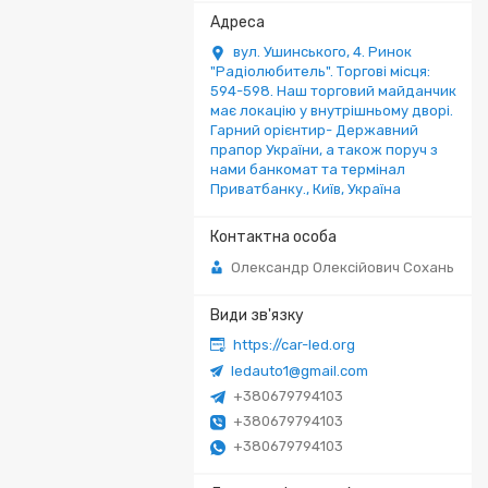
вул. Ушинського, 4. Ринок
"Радіолюбитель". Торгові місця:
594-598. Наш торговий майданчик
має локацію у внутрішньому дворі.
Гарний орієнтир- Державний
прапор України, а також поруч з
нами банкомат та термінал
Приватбанку., Київ, Україна
Олександр Олексійович Сохань
https://car-led.org
ledauto1@gmail.com
+380679794103
+380679794103
+380679794103