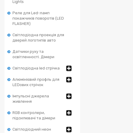
Lights
Реле для Led-ламп
покажчиків поворотів (LED
FLASHER)
Світлодіодна проекція для
дверей логотипів авто
Датчики руху та
освітленності. Дімери
Світлодіодна led стрічка
Алюмінієвий профль для
LEDових стрічок
Імпульсні джерела
живлення
RGB контролери,
підсилювачі та дімери
Світлодіодний неон