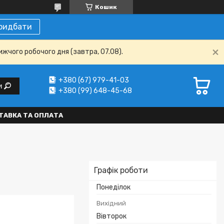
Кошик
ридбати
ижчого робочого дня (завтра, 07.08).
+380 (67) 979-41-03
и
+380 (99) 648-45-68
ТАВКА ТА ОПЛАТА
Графік роботи
Понеділок
Вихідний
Вівторок