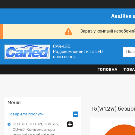
Акційна 
Зараз у компанії неробочи
CAR-LED.
Радіокомпоненти та LED
освітлення.
ГОЛОВНА
ТОВА
T5(W1.2W) безцок
Товари та послуги
CBB-60, CBB-61, CBB-65,
CD-60. Конденсатори
пускові та робочі для