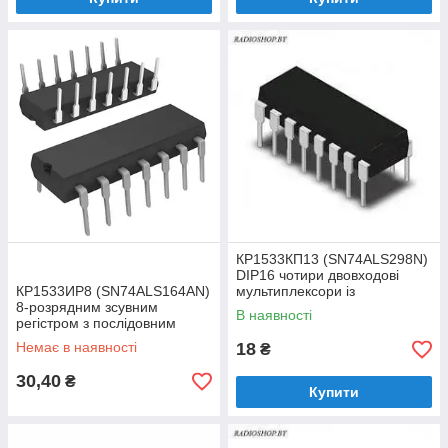
КР1533КП13 (SN74ALS298N)
DIP16 чотири двовходові
КР1533ИР8 (SN74ALS164AN)
мультиплексори із
8-розрядним зсувним
запам'ятовуванням
В наявності
регістром з послідовним
завантаженням і
Немає в наявності
18
₴
паралельним вивантаження
30,40
₴
Купити