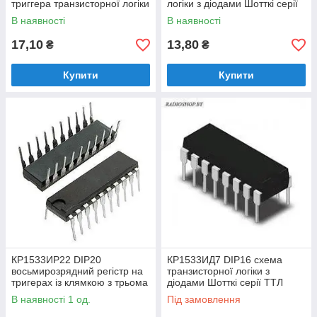
триггера транзисторної логіки
логіки з діодами Шотткі серії
з діодами Шотткі серії ТТЛ
ТТЛ
В наявності
В наявності
17,10
13,80
₴
₴
Купити
Купити
КР1533ИР22 DIP20
КР1533ИД7 DIP16 схема
восьмирозрядний регістр на
транзисторної логіки з
тригерах із клямкою з трьома
діодами Шотткі серії ТТЛ
станами на виході
В наявності 1 од.
Під замовлення