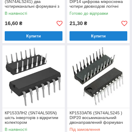
(SN74ALS241) два
DIP14 цифрова мікросхема
чотириканальні формувачі з
чотири двовходові логічні
трьома станами на виході
елементи Виключає АБО.
В наявності
Готово до відправки
16,60
21,30
₴
₴
Купити
Купити
КР1533ЛН2 (SN74ALS05N)
КР1533АП6 (SN74ALS245 )
шість інверторів з відкритим
DIP20 восьмиканальний
колектором
двонаправлений формувач
(приймач) з трьома станами
В наявності
Під замовлення
на виході