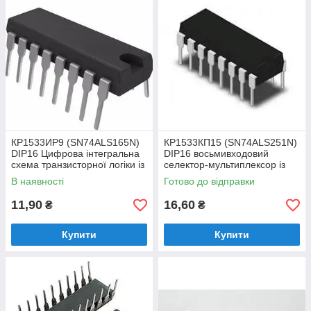
КР1533ИР9 (SN74ALS165N)
КР1533КП15 (SN74ALS251N)
DIP16 Цифрова інтегральна
DIP16 восьмивходовий
схема транзисторної логіки із
селектор-мультиплексор із
діодами Шоттки серії ТТЛ
трьома стійкими станами
В наявності
Готово до відправки
11,90
16,60
₴
₴
Купити
Купити