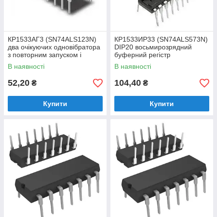
КР1533АГ3 (SN74ALS123N)
КР1533ИР33 (SN74ALS573N)
два очікуючих одновібратора
DIP20 восьмирозрядний
з повторним запуском і
буферний регістр
гасінням. серії ТТЛ
В наявності
В наявності
52,20
104,40
₴
₴
Купити
Купити