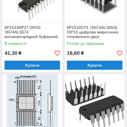
КР1533ИР37 DIP20
КР1533СП1 (SN74ALS85N)
SN74ALS574
DIP16 цифрова мікросхема
восьмирозрядний буферний
тпорівняння двох
регістр з трьома стійкими
чотирирозрядних чисел
В наявності
Готово до відправки
станами на виході
41,30
16,60
₴
₴
Купити
Купити