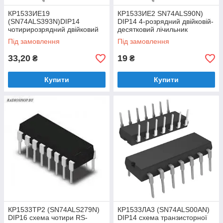
КР1533ИЕ19
КР1533ИЕ2 SN74ALS90N)
(SN74ALS393N)DIP14
DIP14 4-розрядний двійковій-
чотирирозрядний двійковий
десятковий лічильник
лічильник з індивідуальної
Під замовлення
Під замовлення
синхронізацією і скиданням
33,20
19
₴
₴
Купити
Купити
КР1533ТР2 (SN74ALS279N)
КР1533ЛА3 (SN74ALS00AN)
DIP16 схема чотири RS-
DIP14 схема транзисторної