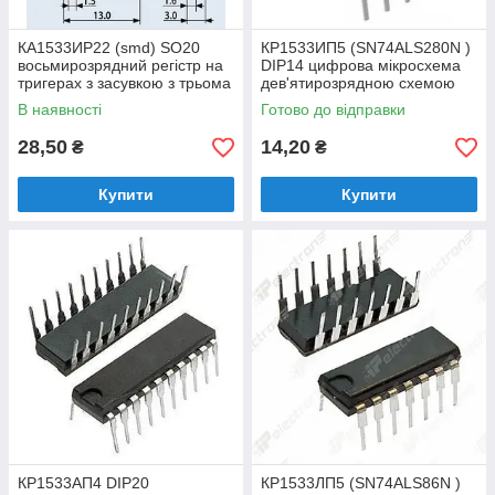
КА1533ИР22 (smd) SO20
КР1533ИП5 (SN74ALS280N )
восьмирозрядний регістр на
DIP14 цифрова мікросхема
тригерах з засувкою з трьома
дев'ятирозрядною схемою
станами на виході
контролю парності
В наявності
Готово до відправки
28,50
14,20
₴
₴
Купити
Купити
КР1533АП4 DIP20
КР1533ЛП5 (SN74ALS86N )