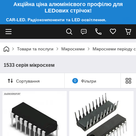
Акційна ціна алюмінієвого профілю для
LEDових стрічок!
CAR-LED. Радіокомпоненти та LED освітлення.
Товари та послуги
Мікросхеми
Мікросхеми періоду 
1533 серія мікросхем
Сортування
0
Фільтри