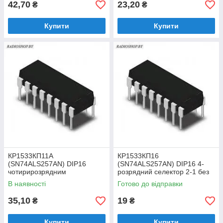
42,70
23,20
₴
₴
Купити
Купити
КР1533КП11А
КР1533КП16
(SN74ALS257AN) DIP16
(SN74ALS257AN) DIP16 4-
чотирирозрядним
розрядний селектор 2-1 без
селектором 2-1 з трьома
інверсії вхідної інформації
В наявності
Готово до відправки
стійкими станами, без
інверсії вхідн
35,10
19
₴
₴
Купити
Купити