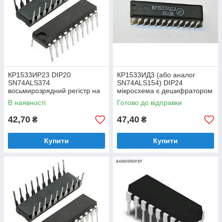
КР1533ИР23 DIP20
КР1533ИД3 (або аналог
SN74ALS374
SN74ALS154) DIP24
восьмирозрядний регістр на
мікросхема є дешифратором
тригерах із клямкою (D-типу)
4x16 серії ТТЛ
В наявності
Готово до відправки
з трьома станами на вих.
42,70
47,40
₴
₴
Купити
Купити