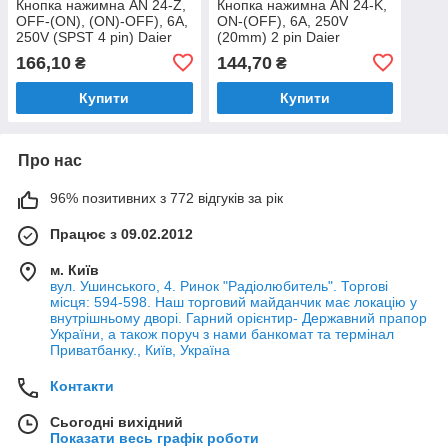
Кнопка нажимна AN 24-Z,
Кнопка нажимна AN 24-K,
OFF-(ON), (ON)-OFF), 6A,
ON-(OFF), 6A, 250V
250V (SPST 4 pin) Daier
(20mm) 2 pin Daier
(нормально замкнута на
166,10
144,70
₴
₴
розмикання)
Купити
Купити
Про нас
96% позитивних з 772 відгуків за рік
Працює з 09.02.2012
м. Київ
вул. Ушинського, 4. Ринок "Радіолюбитель". Торгові
місця: 594-598. Наш торговий майданчик має локацію у
внутрішньому дворі. Гарний орієнтир- Державний прапор
України, а також поруч з нами банкомат та термінал
Приватбанку., Київ, Україна
Контакти
Сьогодні вихідний
Показати весь графік роботи