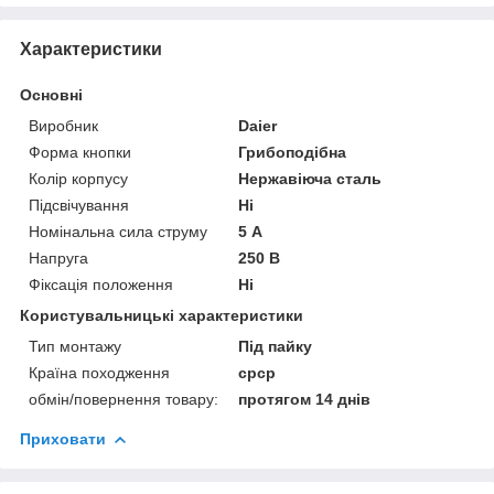
Характеристики
Основні
Виробник
Daier
Форма кнопки
Грибоподібна
Колір корпусу
Нержавіюча сталь
Підсвічування
Ні
Номінальна сила струму
5 А
Напруга
250 В
Фіксація положення
Ні
Користувальницькі характеристики
Тип монтажу
Під пайку
Країна походження
срср
обмін/повернення товару:
протягом 14 днів
Приховати