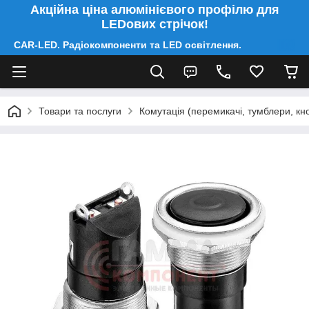
Акційна ціна алюмінієвого профілю для
LEDових стрічок!
CAR-LED. Радіокомпоненти та LED освітлення.
Товари та послуги
Комутація (перемикачі, тумблери, кно