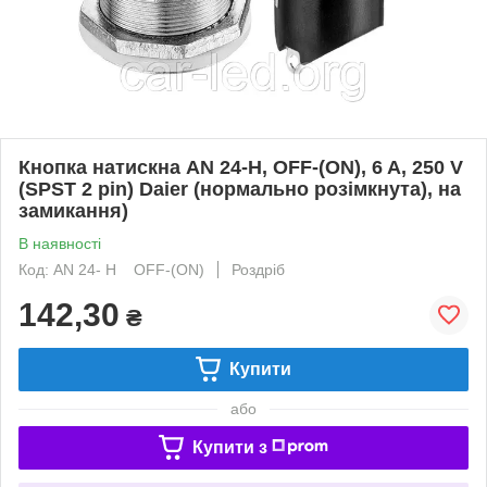
Кнопка натискна AN 24-H, OFF-(ON), 6 A, 250 V
(SPST 2 pin) Daier (нормально розімкнута), на
замикання)
В наявності
Код: AN 24- H OFF-(ON)
Роздріб
142,30
₴
Купити
або
Купити з