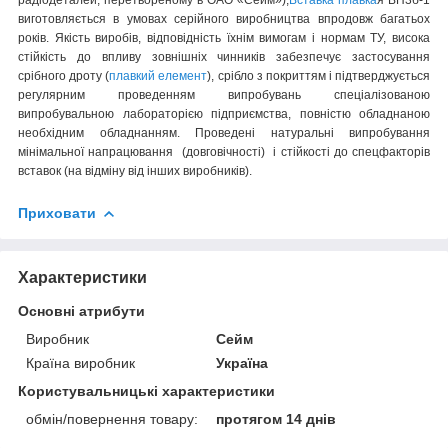
виготовляється в умовах серійного виробництва впродовж багатьох
років. Якість виробів, відповідність їхнім вимогам і нормам ТУ, висока
стійкість до впливу зовнішніх чинників забезпечує застосування
срібного дроту (
плавкий елемент
), срібло з покриттям і підтверджується
регулярним проведенням випробувань спеціалізованою
випробувальною лабораторією підприємства, повністю обладнаною
необхідним обладнанням. Проведені натуральні випробування
мінімальної напрацювання (довговічності) і стійкості до спецфакторів
вставок (на відміну від інших виробників).
Приховати
Характеристики
Основні атрибути
Виробник
Сейм
Країна виробник
Україна
Користувальницькі характеристики
обмін/повернення товару:
протягом 14 днів