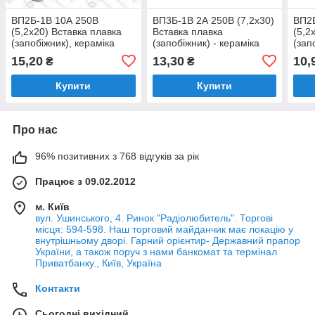
ВП2Б-1В 10А 250В
ВП3Б-1В 2А 250В (7,2x30)
ВП2Б
(5,2x20) Вставка плавка
Вставка плавка
(5,2
(запобіжник), кераміка
(запобіжник) - кераміка
(зап
15,20
13,30
10,
₴
₴
Купити
Купити
Про нас
96% позитивних з 768 відгуків за рік
Працює з 09.02.2012
м. Київ
вул. Ушинського, 4. Ринок "Радіолюбитель". Торгові
місця: 594-598. Наш торговий майданчик має локацію у
внутрішньому дворі. Гарний орієнтир- Державний прапор
України, а також поруч з нами банкомат та термінал
Приватбанку., Київ, Україна
Контакти
Сьогодні вихідний