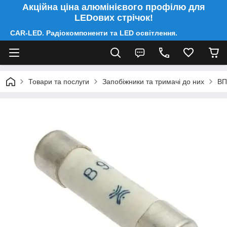
Акційна ціна алюмінієвого профілю для
LEDових стрічок!
CAR-LED. Радіокомпоненти та LED освітлення.
Товари та послуги
Запобіжники та тримачі до них
ВП