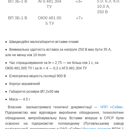
5,0; 6,3; 8,0;
ВП 3Б-1 В
АГ0.481.304
«3»
10,0 А,
ТУ
250 В
ВП 3Б-1 В
ОЮ0.481.00
«7»
5 ТУ
Швидкодійні малогабаритні вставки плавкі
Вимикальна здатність вставок за напруги 250 В має бути 35 А,
але не менш ніж 10 Inom
Час спрацьовування за In = 2,75 — не більш ніж 1 с, за
ОЮ0.481.005 ТУ і за In = 4 — 0,3 з АГ0.481.304 ТУ
Електрична міцність ізоляції 900 В
Корпус керамічний
Габаритні розміри Ø7,2х30 мм
Маса — 4.5 г
Власник (калькотримач) технічної документації —
ЧПП «Сейм»
.
Підприємство має відповідне виробниче обладнання, технологічне
обладнання, випробовувальну базу. Вставки вперше в СРСР були
освоєнні на підприємстві- попереднику (Путивльському заводі
радіодеталей, перетвореному в ОАО «Сейм»),
Вставка плавка
я ВП3б-1