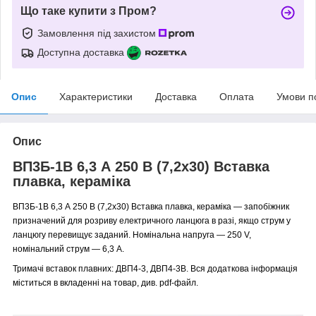
Що таке купити з Пром?
Замовлення під захистом
Доступна доставка
Опис
Характеристики
Доставка
Оплата
Умови п
Опис
ВП3Б-1В 6,3 А 250 В (7,2x30) Вставка
плавка, кераміка
ВП3Б-1В 6,3 А 250 В (7,2x30) Вставка плавка, кераміка — запобіжник
призначений для розриву електричного ланцюга в разі, якщо струм у
ланцюгу перевищує заданий. Номінальна напруга — 250 V,
номінальний струм — 6,3 A.
Тримачі вставок плавних: ДВП4-3, ДВП4-3В. Вся додаткова інформація
міститься в вкладенні на товар, див. pdf-файл.