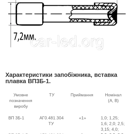
Характеристики запобіжника, вставка
плавка ВП3Б-1.
Умовне
ТУ
Приймання
Номінал
позначення
(А, В)
виробу
ВП 3Б-1
АГ0.481.304
«1»
1,0; 1,25;
ТУ
1,6; 2,0; 2,5;
3,15; 4,0;