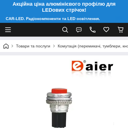
Акційна ціна алюмінієвого профілю для
LEDових стрічок!
CAR-LED. Радіокомпоненти та LED освітлення.
Товари та послуги
Комутація (перемикачі, тумблери, кно