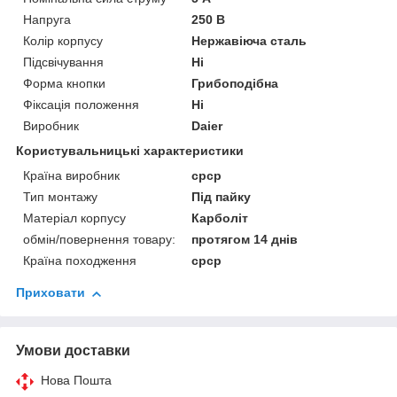
Напруга
250 В
Колір корпусу
Нержавіюча сталь
Підсвічування
Ні
Форма кнопки
Грибоподібна
Фіксація положення
Ні
Виробник
Daier
Користувальницькі характеристики
Країна виробник
срср
Тип монтажу
Під пайку
Матеріал корпусу
Карболіт
обмін/повернення товару:
протягом 14 днів
Країна походження
срср
Приховати
Умови доставки
Нова Пошта