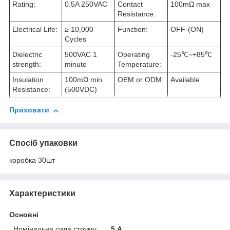
Rating:
0.5A 250VAC
Contact
100mΩ max
Resistance:
Electrical Life:
≥ 10,000
Function:
OFF-(ON)
Cycles
Dielectric
500VAC 1
Operating
-25℃~+85℃
strength:
minute
Temperature:
Insulation
100mΩ min
OEM or ODM:
Available
Resistance:
(500VDC)
Приховати
Спосіб упаковки
коробка 30шт
Характеристики
Основні
Номінальна сила струму
5 А