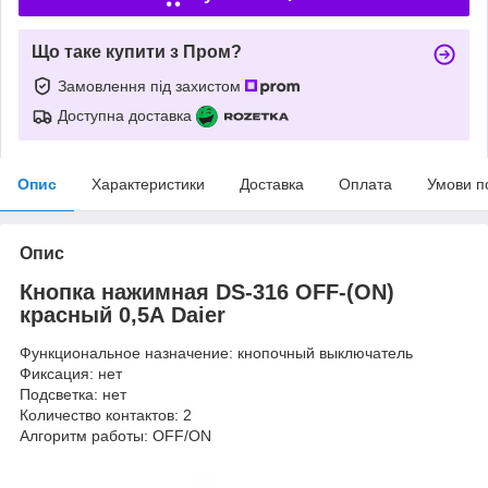
Що таке купити з Пром?
Замовлення під захистом
Доступна доставка
Опис
Характеристики
Доставка
Оплата
Умови п
Опис
Кнопка нажимная DS-316 OFF-(ON)
красный 0,5А Daier
Функциональное назначение: кнопочный выключатель
Фиксация: нет
Подсветка: нет
Количество контактов: 2
Алгоритм работы: OFF/ON