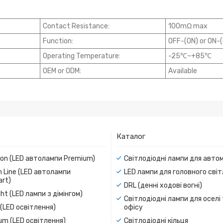
Contact Resistance:
100mΩ max
Function:
OFF-(ON) or ON-
Operating Temperature:
-25℃~+85℃
OEM or ODM:
Available
Каталог
ion (LED автолампи Premium)
Світлодіодні лампи для авто
 Line (LED автолампи
LED лампи для головного сві
rt)
DRL (денні ходові вогні)
ight (LED лампи з дімінгом)
Світлодіодні лампи для оселі
(LED освітлення)
офісу
um (LED освітлення)
Світлодіодні кільця