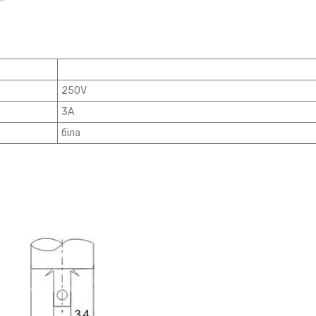
250V
3А
біла