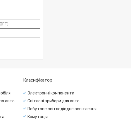
(OFF)
Класифікатор
мобіля
Электронні компоненти
тла авто
Світлові прибори для авто
Побутове світлодіодне освітлення
 та
Комутація