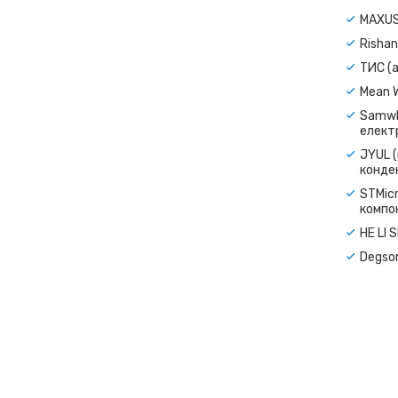
MAXUS
Rishan
ТИС (а
Mean 
Samwh
електр
JYUL (
конде
STMicr
компо
HE LI 
Degso