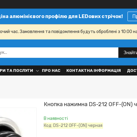
ціна алюмінієвого профілю для LEDових стрічок!
П
бочий час. Замовлення та повідомлення будуть оброблені з 10:00 н
Знайт
РИ ТА ПОСЛУГИ
ПРО НАС
КОНТАКТНА ІНФОРМАЦІЯ
ДОС
Кнопка нажимна DS-212 OFF-(ON) ч
В наявності
Код:
DS-212 OFF-(ON) черная