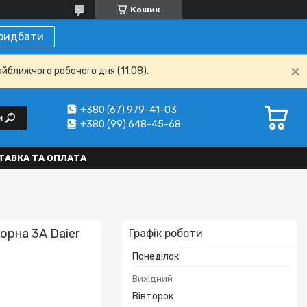
Кошик
ридбати
айближчого робочого дня (11.08).
+380 (67) 979-41-03
и
+380 (99) 648-45-68
ТАВКА ТА ОПЛАТА
орна 3А Daier
Графік роботи
Понеділок
Вихідний
Вівторок