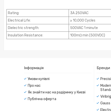
Rating:
3A 250VAC
Electrical Life:
≥ 10,000 Cycles
Dielectric strength:
500VAC 1 minute
Insulation Resistance:
100mΩ min (500VDC)
Інформація
Бренди
Умови купівлі
Precis
Про нас
Modern
Standa
Як знайти нас на радіринку у Києві
Viribr
Публічна оферта
Gauss 
Electr