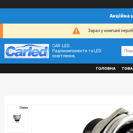
Акційна 
Зараз у компанії неро
CAR-LED.
Радіокомпоненти та LED
освітлення.
ГОЛОВНА
ТОВА