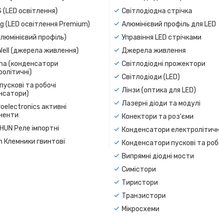
 (LED освітлення)
Світлодіодна стрічка
g (LED освітлення Premium)
Алюмінієвий профіль для LED
люмінієвий профіль)
Управіння LED стрічками
Well (джерела живлення)
Джерела живлення
a (конденсатори
Світлодіодні прожектори
олітичні)
Світлодіоди (LED)
пускові та робочі
Лінзи (оптика для LED)
нсатори)
Лазерні діоди та модулі
oelectronics активні
ненти
Конектори та роз'єми
SHUN Реле імпортні
Конденсатори електролітичн
n Клемники гвинтові
Конденсатори пускові та роб
Випрямні діодні мости
Симістори
Тиристори
Транзистори
Мікросхеми