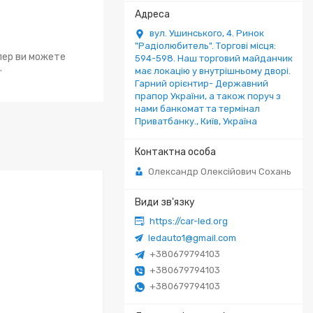
вул. Ушинського, 4. Ринок
"Радіолюбитель". Торгові місця:
епер ви можете
594-598. Наш торговий майданчик
.
має локацію у внутрішньому дворі.
Гарний орієнтир- Державний
прапор України, а також поруч з
нами банкомат та термінал
Приватбанку., Київ, Україна
Олександр Олексійович Сохань
https://car-led.org
ledauto1@gmail.com
+380679794103
+380679794103
+380679794103