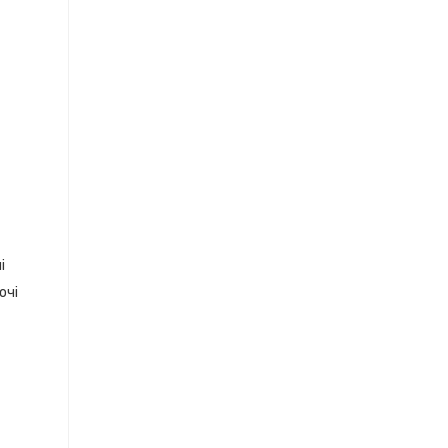
і
очі