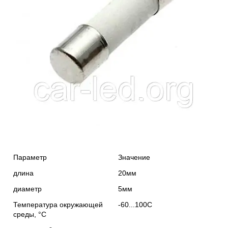
Параметр
Значение
длина
20мм
диаметр
5мм
Температура окружающей
-60...100С
среды, °С