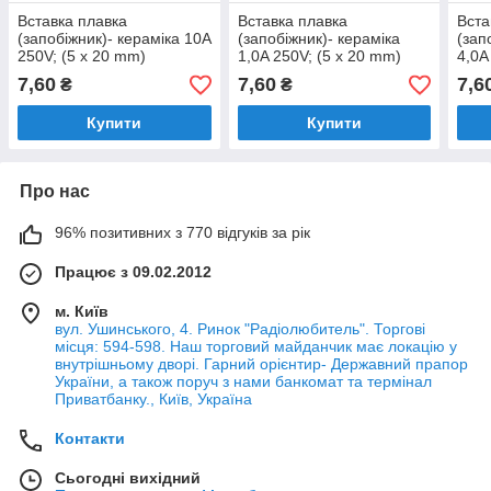
Вставка плавка
Вставка плавка
Вста
(запобіжник)- кераміка 10A
(запобіжник)- кераміка
(зап
250V; (5 x 20 mm)
1,0A 250V; (5 x 20 mm)
4,0A
7,60
7,60
7,6
₴
₴
Купити
Купити
Про нас
96% позитивних з 770 відгуків за рік
Працює з 09.02.2012
м. Київ
вул. Ушинського, 4. Ринок "Радіолюбитель". Торгові
місця: 594-598. Наш торговий майданчик має локацію у
внутрішньому дворі. Гарний орієнтир- Державний прапор
України, а також поруч з нами банкомат та термінал
Приватбанку., Київ, Україна
Контакти
Сьогодні вихідний