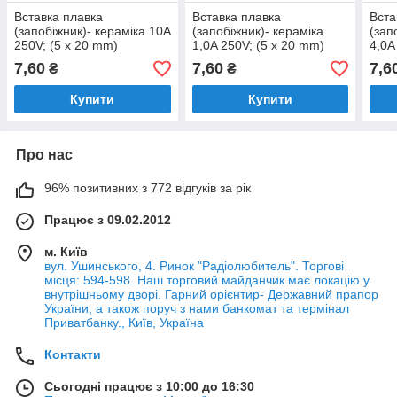
Вставка плавка
Вставка плавка
Вста
(запобіжник)- кераміка 10A
(запобіжник)- кераміка
(зап
250V; (5 x 20 mm)
1,0A 250V; (5 x 20 mm)
4,0A
7,60
7,60
7,6
₴
₴
Купити
Купити
Про нас
96% позитивних з 772 відгуків за рік
Працює з 09.02.2012
м. Київ
вул. Ушинського, 4. Ринок "Радіолюбитель". Торгові
місця: 594-598. Наш торговий майданчик має локацію у
внутрішньому дворі. Гарний орієнтир- Державний прапор
України, а також поруч з нами банкомат та термінал
Приватбанку., Київ, Україна
Контакти
Сьогодні працює з 10:00 до 16:30