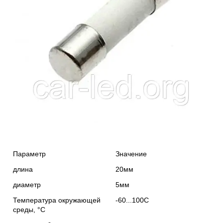
Параметр
Значение
длина
20мм
диаметр
5мм
Температура окружающей
-60...100С
среды, °С