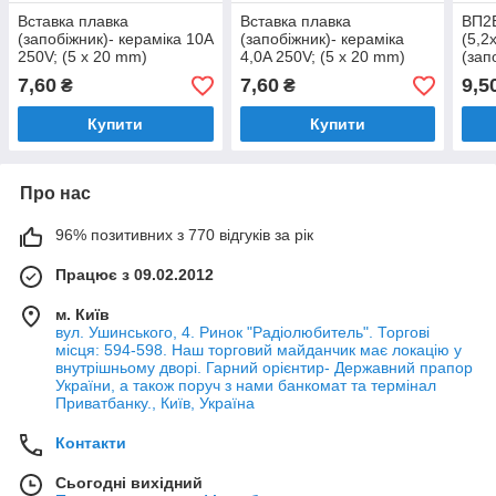
Вставка плавка
Вставка плавка
ВП2Б
(запобіжник)- кераміка 10A
(запобіжник)- кераміка
(5,2
250V; (5 x 20 mm)
4,0A 250V; (5 x 20 mm)
(зап
7,60
7,60
9,5
₴
₴
Купити
Купити
Про нас
96% позитивних з 770 відгуків за рік
Працює з 09.02.2012
м. Київ
вул. Ушинського, 4. Ринок "Радіолюбитель". Торгові
місця: 594-598. Наш торговий майданчик має локацію у
внутрішньому дворі. Гарний орієнтир- Державний прапор
України, а також поруч з нами банкомат та термінал
Приватбанку., Київ, Україна
Контакти
Сьогодні вихідний