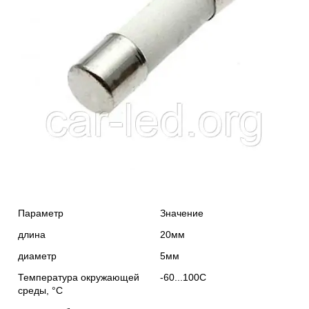
Параметр
Значение
длина
20мм
диаметр
5мм
Температура окружающей
-60...100С
среды, °С