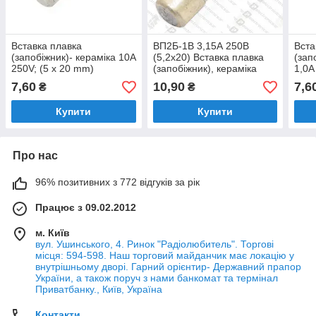
Вставка плавка
ВП2Б-1В 3,15А 250В
Вста
(запобіжник)- кераміка 10A
(5,2x20) Вставка плавка
(зап
250V; (5 x 20 mm)
(запобіжник), кераміка
1,0A
7,60
10,90
7,6
₴
₴
Купити
Купити
Про нас
96% позитивних з 772 відгуків за рік
Працює з 09.02.2012
м. Київ
вул. Ушинського, 4. Ринок "Радіолюбитель". Торгові
місця: 594-598. Наш торговий майданчик має локацію у
внутрішньому дворі. Гарний орієнтир- Державний прапор
України, а також поруч з нами банкомат та термінал
Приватбанку., Київ, Україна
Контакти