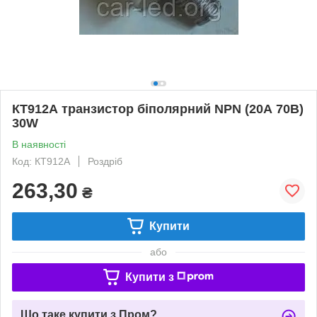
КТ912А транзистор біполярний NPN (20А 70В)
30W
В наявності
Код: КТ912А
Роздріб
263,30
₴
Купити
або
Купити з
Що таке купити з Пром?