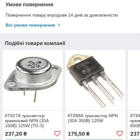
Умови повернення
Повернення товару впродовж 14 днів за домовленістю
Всі умови повернення
Подібні товари компанії
КТ827А транзистор
КТ898А транзистор NPN
КТ84
кремнієвий NPN (30А
(30А 350В) 125W
крем
100В) 125W (ТО-3)
650
237,20
175,50
237
₴
₴