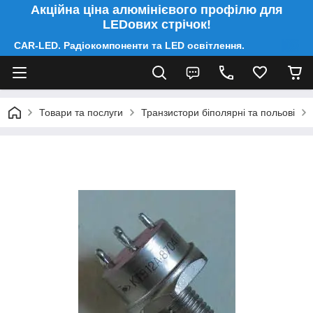
Акційна ціна алюмінієвого профілю для
LEDових стрічок!
CAR-LED. Радіокомпоненти та LED освітлення.
Товари та послуги
Транзистори біполярні та польові