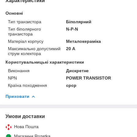
Характеристики
Основні
Тип транзистора
Біполярний
Тип біполярного
N-P-N
транзистора
Матеріал корпусу
Металокераміка
Максимально допустимий
20 А
струм колектора
Користувальницькі характеристики
Виконання
Дискретне
NPN
POWER TRANSISTOR
Країна походження
срср
Приховати
Умови доставки
Нова Пошта
Магазини Rozetka