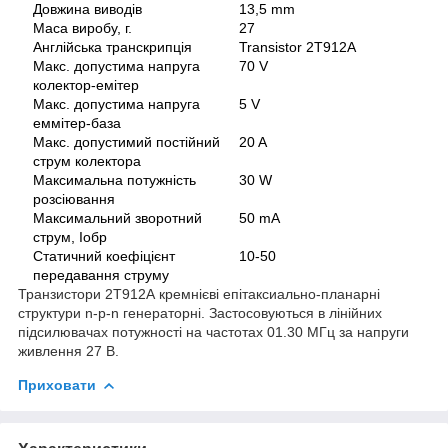
Довжина виводів
13,5 mm
Маса виробу, г.
27
Англійська транскрипція
Transistor 2T912A
Макс. допустима напруга
70 V
колектор-емітер
Макс. допустима напруга
5 V
еммітер-база
Макс. допустимий постійний
20 A
струм колектора
Максимальна потужність
30 W
розсіювання
Максимальний зворотний
50 mA
струм, Iобр
Статичний коефіцієнт
10-50
передавання струму
Транзистори 2Т912А кремнієві епітаксиально-планарні
структури n-p-n генераторні. Застосовуються в лінійних
підсилювачах потужності на частотах 01.30 МГц за напруги
живлення 27 В.
Приховати