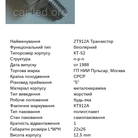
Найменування
2Т912А Транзистор
Функціональний тип
біполярний
Типорозмір корпусу
КТ-52
Структура
n-p-n
Дата випуску
от 1988
Торгова марка
ГП НИИ Пульсар, Москва
Країна походження
СРСР
Різновид приймання
"5"
Матеріал корпусу
металокераміка
Тип виведення
жорсткий
Робоче положення
будь-яка
Фактичне маркування
КТ912А
Тип паковання
полиэт.пакет
Стан паковання
самопаковання
Кратність відвантаження
1
Габаритні розміри L*W*H
22х26
Висота корпусу
12,5 mm