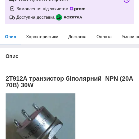
Замовлення під захистом
Доступна доставка
Опис
Характеристики
Доставка
Оплата
Умови п
Опис
2Т912А транзистор біполярний NPN (20А
70В) 30W