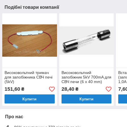
Подібні товари компанії
Високовольтний тримач
Високовольтний
Вста
для запобіжника СВЧ печі
запобіжник 5kV 700mA для
(зап
(5kV)
СВЧ печи (6 x 40 mm)
1,0A
151,60
28,40
7,6
₴
₴
Купити
Купити
Про нас