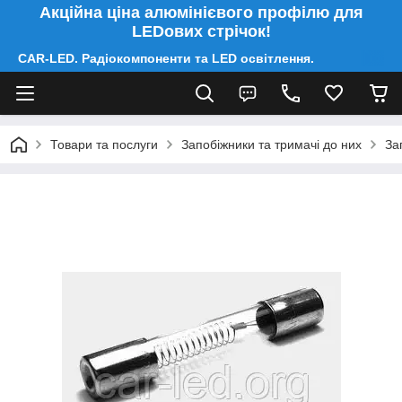
Акційна ціна алюмінієвого профілю для
LEDових стрічок!
CAR-LED. Радіокомпоненти та LED освітлення.
Товари та послуги
Запобіжники та тримачі до них
За