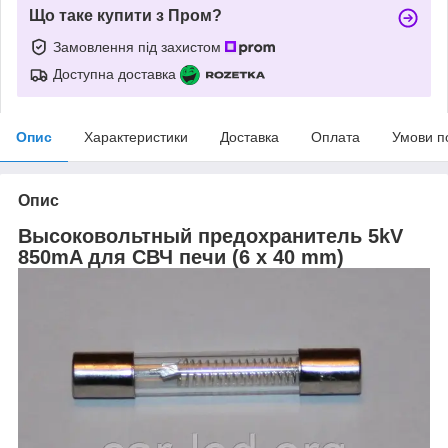
Що таке купити з Пром?
Замовлення під захистом
Доступна доставка
Опис
Характеристики
Доставка
Оплата
Умови п
Опис
Высоковольтный предохранитель 5kV
850mA для СВЧ печи (6 x 40 mm)