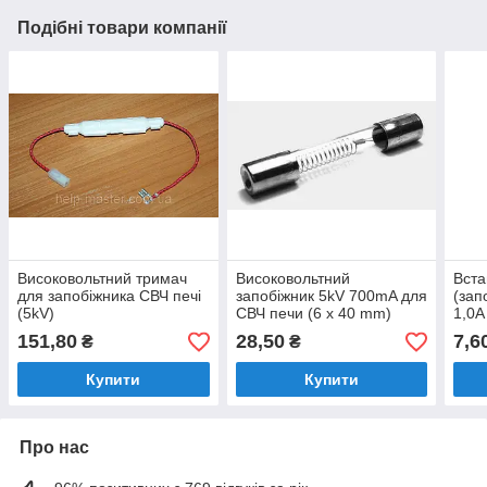
Подібні товари компанії
Високовольтний тримач
Високовольтний
Вста
для запобіжника СВЧ печі
запобіжник 5kV 700mA для
(зап
(5kV)
СВЧ печи (6 x 40 mm)
1,0A
151,80
28,50
7,6
₴
₴
Купити
Купити
Про нас