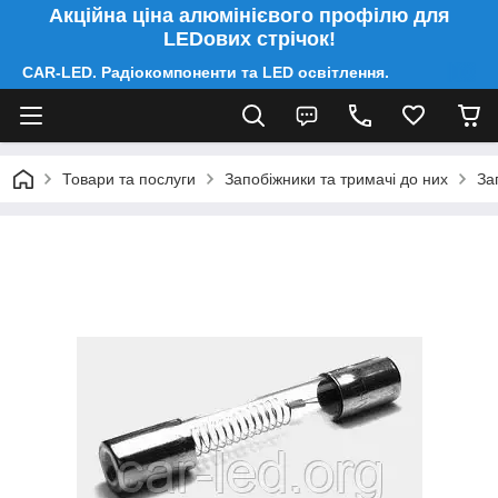
Акційна ціна алюмінієвого профілю для
LEDових стрічок!
CAR-LED. Радіокомпоненти та LED освітлення.
Товари та послуги
Запобіжники та тримачі до них
За