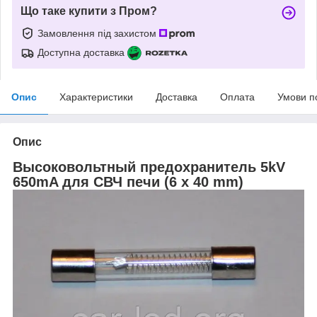
Що таке купити з Пром?
Замовлення під захистом
Доступна доставка
Опис
Характеристики
Доставка
Оплата
Умови п
Опис
Высоковольтный предохранитель 5kV
650mA для СВЧ печи (6 x 40 mm)