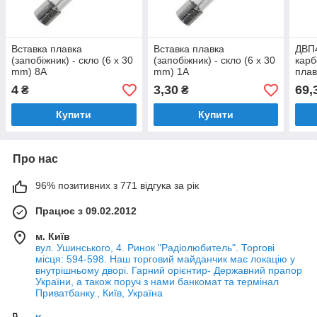
Вставка плавка
Вставка плавка
ДВП
(запобіжник) - скло (6 x 30
(запобіжник) - скло (6 x 30
карб
mm) 8A
mm) 1A
плав
(5,
4
3,30
69,
₴
₴
Купити
Купити
Про нас
96% позитивних з 771 відгука за рік
Працює з 09.02.2012
м. Київ
вул. Ушинського, 4. Ринок "Радіолюбитель". Торгові
місця: 594-598. Наш торговий майданчик має локацію у
внутрішньому дворі. Гарний орієнтир- Державний прапор
України, а також поруч з нами банкомат та термінал
Приватбанку., Київ, Україна