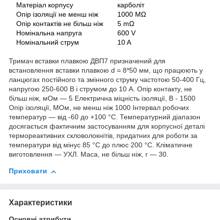
Матеріал корпусу
карболіт
Опір ізоляції не менш ніж
1000 MΩ
Опір контактів не більш ніж
5 mΩ
Номінальна напруга
600 V
Номінальний струм
10 A
Тримач вставки плавкою ДВП7 призначений для
встановлення вставки плавкою d = 8*50 мм, що працюють у
ланцюгах постійного та змінного струму частотою 50-400 Гц,
напругою 250-600 В і струмом до 10 А. Опір контакту, не
більш ніж, мОм — 5 Електрична міцність ізоляції, В - 1500
Опір ізоляції, МОм, не менш ніж 1000 Інтервал робочих
температур — від -60 до +100 °C. Температурний діапазон
досягається фактичним застосуванням для корпусної деталі
термореактивних скловолокнітів, придатних для роботи за
температури від мінус 85 °C до плюс 200 °C. Кліматичне
виготовлення — УХЛ. Маса, не більш ніж, г — 30.
Приховати
Характеристики
Основні атрибути