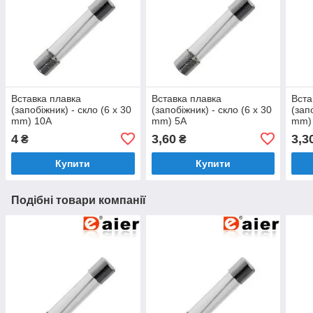
Вставка плавка
Вставка плавка
Вста
(запобіжник) - скло (6 x 30
(запобіжник) - скло (6 x 30
(зап
mm) 10A
mm) 5A
mm)
4
3,60
3,3
₴
₴
Купити
Купити
Подібні товари компанії