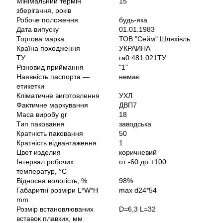
Мінімальний термін
15
зберігання, років
Робоче положення
будь-яка
Дата випуску
01.01.1983
Торгова марка
ТОВ "Сейм" Шляхівль
Країна походження
УКРАИНА
ТУ
га0.481.021ТУ
Різновид приймання
"1"
Наявність паспорта —
немає
етикетки
Кліматичне виготовлення
УХЛ
Фактичне маркування
ДВП7
Маса виробу gr
18
Тип паковання
заводська
Кратність паковання
50
Кратність відвантаження
1
Цвет изделия
коричневий
Інтервал робочих
от -60 до +100
температур, °C
Відносна вологість, %
98%
Габаритні розміри L*W*H
max d24*54
mm
Розмір встановлюваних
D=6,3 L=32
вставок плавких, мм