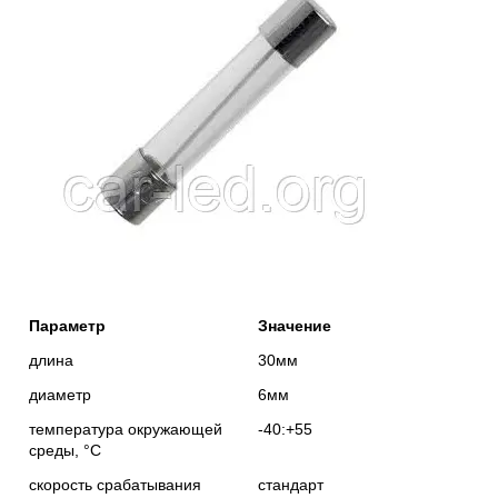
Параметр
Значение
длина
30мм
диаметр
6мм
температура окружающей
-40:+55
среды, °С
скорость срабатывания
стандарт